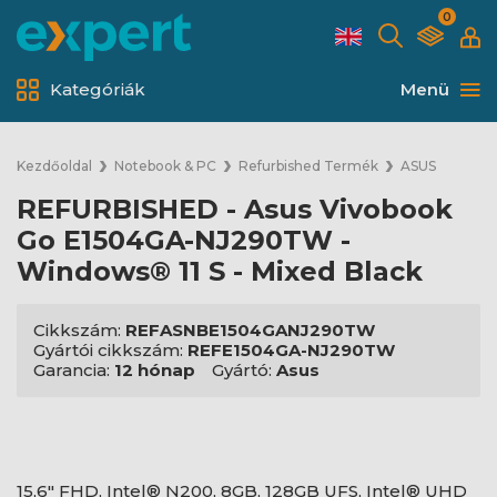
0
Kategóriák
Menü
Kezdőoldal
Notebook & PC
Refurbished Termék
ASUS
REFURBISHED - Asus Vivobook
Go E1504GA-NJ290TW -
Windows® 11 S - Mixed Black
Cikkszám:
REFASNBE1504GANJ290TW
Gyártói cikkszám:
REFE1504GA-NJ290TW
Garancia:
12 hónap
Gyártó:
Asus
15,6" FHD, Intel® N200, 8GB, 128GB UFS, Intel® UHD