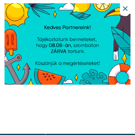
REFURBISHED - Asus
REFURBISHED - Asus
VivoBook M1502YA-
VivoBook X1504VA-
BQ295 - Windows 11 -
BQ1400W - Windows® 11
Cool Silver
- Cool Silver
Navigáció
Hírek
Újdonságok
Kapcsolat
Letöltések
Gyártóink
Információ
Általános szerződési feltételek
Adatkezelési tájékoztató