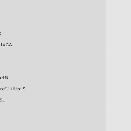
"
S
UXGA
tel®
re™ Ultra 5
5U