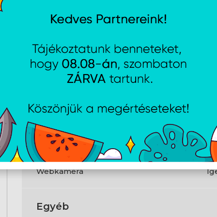
VGA gyártó
In
Csatlakozók
USB Type-C
2 
HDMI
Ig
LAN
1×
WLAN
80
Bluetooth
Ig
Megbízható platform modul (TPM)
Ig
?
Webkamera
Ig
Egyéb