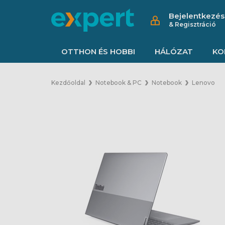
Bejelentkezés
& Regisztráció
OTTHON ÉS HOBBI
HÁLÓZAT
KO
Kezdőoldal
Notebook & PC
Notebook
Lenovo