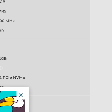
 GB
DR5
00 MHz
en
2GB
D
2 PCIe NVMe
en