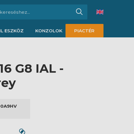
L ESZKÖZ
KONZOLOK
PIACTÉR
6 G8 IAL -
rey
00A9HV