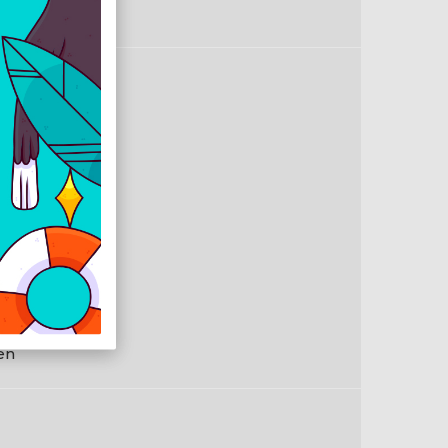
tel®
db
en
Gigabit
2.11ax
en
en
en