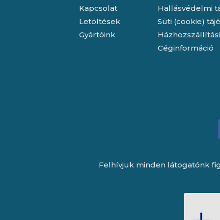
Kapcsolat
Hallásvédelmi t
Letöltések
Süti (cookie) tá
Gyártóink
Házhozszállítás
Céginformáció
Felhívjuk minden látogatónk fig