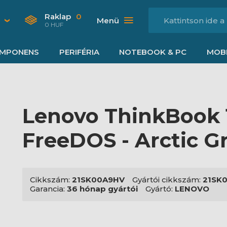
Raklap
0
Menü
0 HUF
MPONENS
PERIFÉRIA
NOTEBOOK & PC
MOBI
Lenovo ThinkBook 1
FreeDOS - Arctic G
Cikkszám:
21SK00A9HV
Gyártói cikkszám:
21SK
Garancia:
36 hónap gyártói
Gyártó:
LENOVO