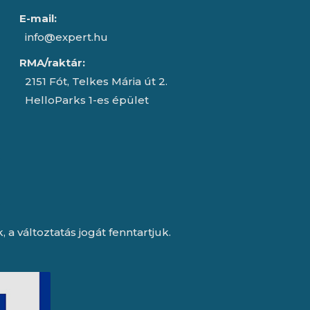
E-mail:
info@expert.hu
RMA/raktár:
2151 Fót, Telkes Mária út 2.
HelloParks 1-es épület
a változtatás jogát fenntartjuk.