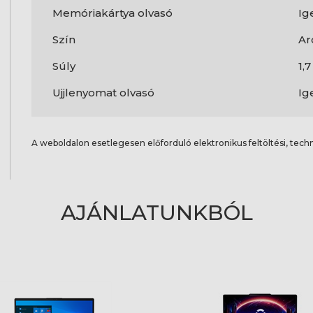
Memóriakártya olvasó
Ig
Szín
Ar
Súly
1,
Ujjlenyomat olvasó
Ig
A weboldalon esetlegesen előforduló elektronikus feltöltési, techn
AJÁNLATUNKBÓL