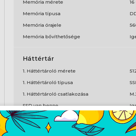
Memória mérete
16
Memória típusa
D
Memória órajele
56
Memória bővíthetősége
Ig
Háttértár
1. Háttértároló mérete
51
1. Háttértároló típusa
SS
1. Háttértároló csatlakozása
M.
SSD van benne
Ig
Videokártya