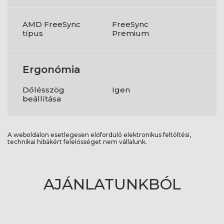
AMD FreeSync
FreeSync
típus
Premium
Ergonómia
Dőlésszög
Igen
beállítása
A weboldalon esetlegesen előforduló elektronikus feltöltési,
technikai hibákért felelősséget nem vállalunk.
AJÁNLATUNKBÓL