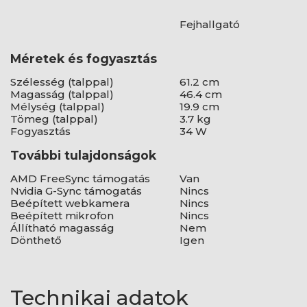
Fejhallgató
Méretek és fogyasztás
Szélesség (talppal)
61.2 cm
Magasság (talppal)
46.4 cm
Mélység (talppal)
19.9 cm
Tömeg (talppal)
3.7 kg
Fogyasztás
34 W
További tulajdonságok
AMD FreeSync támogatás
Van
Nvidia G-Sync támogatás
Nincs
Beépített webkamera
Nincs
Beépített mikrofon
Nincs
Állítható magasság
Nem
Dönthető
Igen
Technikai adatok