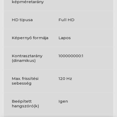
képméretarány
HD típusa
Full HD
Képernyő formája
Lapos
Kontrasztarány
100000000:1
(dinamikus)
Max. frissítési
120 Hz
sebesség
Beépített
Igen
hangszóró(k)