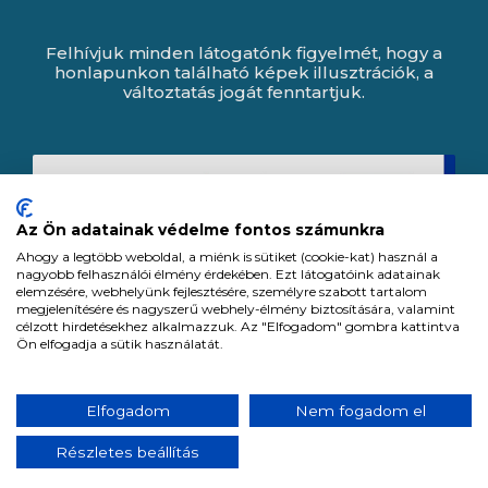
Felhívjuk minden látogatónk figyelmét, hogy a
honlapunkon található képek illusztrációk, a
változtatás jogát fenntartjuk.
Az Ön adatainak védelme fontos számunkra
Ahogy a legtöbb weboldal, a miénk is sütiket (cookie-kat) használ a
nagyobb felhasználói élmény érdekében. Ezt látogatóink adatainak
elemzésére, webhelyünk fejlesztésére, személyre szabott tartalom
megjelenítésére és nagyszerű webhely-élmény biztosítására, valamint
célzott hirdetésekhez alkalmazzuk. Az "Elfogadom" gombra kattintva
Ön elfogadja a sütik használatát.
Expert Zrt. © 1991 -
2026
.
Elfogadom
Nem fogadom el
Minden jog fenntartva. All rights reserved.
Részletes beállítás
Tervezte és készítette:
Vision-Software, az Octopus 8 ERP forgalmazója.