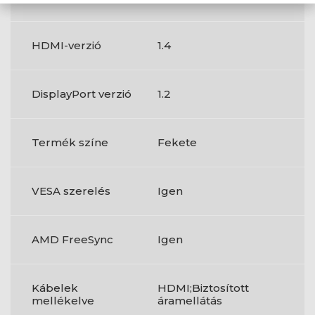
HDMI-verzió
1.4
DisplayPort verzió
1.2
Termék színe
Fekete
VESA szerelés
Igen
AMD FreeSync
Igen
Kábelek
HDMI;Biztosított
mellékelve
áramellátás