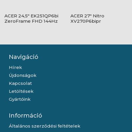
ACER 24,5" EK251QP6bi
ACER 27" Nitro
ZeroFrame FHD 144Hz
XV270P6bipr
IPS fekete monitor
ZeroFrame FHD 144Hz
IPS fekete monitor
Navigáció
Hírek
Újdonságok
Kapcsolat
Letöltések
Gyártóink
Információ
Általános szerződési feltételek