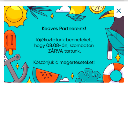
HDMI portok
1
mennyisége
DisplayPort száma
1
Fejhallgató
1
kimenetek
Beépített USB-
Nem
elosztó
Fejhallgató
Igen
kimenet
HDMI
Igen