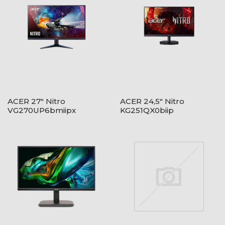
ACER 27" Nitro
ACER 24,5" Nitro
VG270UP6bmiipx
KG251QX0biip
ZeroFrame QHD 144Hz
ZeroFrame FHD 200Hz
IPS fekete monitor
VA fekete monitor