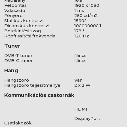
Képarány
16:9
Felbontás
1920 x 1080
Válaszidő
1 ms
Fényerő
250 cd/m2
Statikus kontraszt
1500:1
Dinamikus kontraszt
100000000:1
Betekintési szög
178 °
Képfrissítési frekvencia
120 Hz
Tuner
DVB-T tuner
Nincs
DVB-C tuner
Nincs
Hang
Hangszóró
Van
Hangszóró teljesítménye
2 x 2 W
Kommunikációs csatornák
HDMI
DisplayPort
Csatlakozók