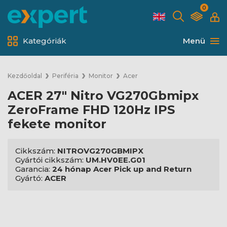
0
Kategóriák
Menü
Kezdőoldal
Periféria
Monitor
Acer
ACER 27" Nitro VG270Gbmipx
ZeroFrame FHD 120Hz IPS
fekete monitor
Cikkszám:
NITROVG270GBMIPX
Gyártói cikkszám:
UM.HV0EE.G01
Garancia:
24 hónap Acer Pick up and Return
Gyártó:
ACER