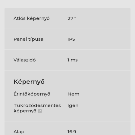
Átlós képernyő
27 "
Panel típusa
IPS
Válaszidő
1 ms
Képernyő
Érintőképernyő
Nem
Tükröződésmentes
Igen
képernyő
?
Alap
16:9