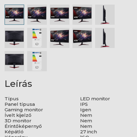
Leírás
Típus
LED monitor
Panel típusa
IPS
Gaming monitor
Igen
Ívelt kijelző
Nem
3D monitor
Nem
Érintőképernyő
Nem
Képátló
27 inch