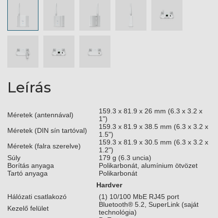
Leírás
159.3 x 81.9 x 26 mm (6.3 x 3.2 x
Méretek (antennával)
1")
159.3 x 81.9 x 38.5 mm (6.3 x 3.2 x
Méretek (DIN sín tartóval)
1.5")
159.3 x 81.9 x 30.5 mm (6.3 x 3.2 x
Méretek (falra szerelve)
1.2")
Súly
179 g (6.3 uncia)
Borítás anyaga
Polikarbonát, alumínium ötvözet
Tartó anyaga
Polikarbonát
Hardver
Hálózati csatlakozó
(1) 10/100 MbE RJ45 port
Bluetooth® 5.2, SuperLink (saját
Kezelő felület
technológia)