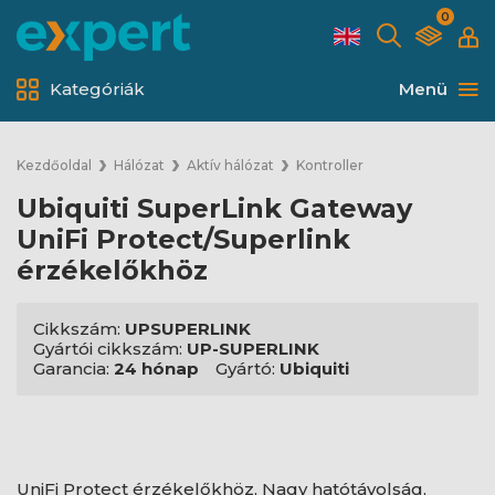
0
Kategóriák
Menü
Kezdőoldal
Hálózat
Aktív hálózat
Kontroller
Ubiquiti SuperLink Gateway
UniFi Protect/Superlink
érzékelőkhöz
Cikkszám:
UPSUPERLINK
Gyártói cikkszám:
UP-SUPERLINK
Garancia:
24 hónap
Gyártó:
Ubiquiti
UniFi Protect érzékelőkhöz, Nagy hatótávolság,