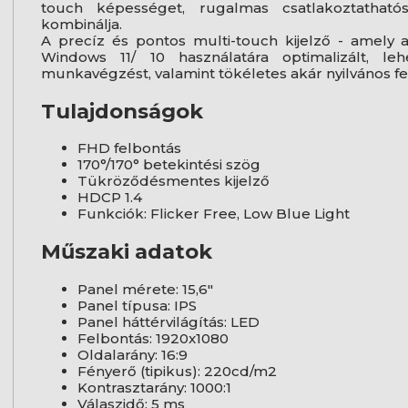
touch képességet, rugalmas csatlakoztathatós
kombinálja.
A precíz és pontos multi-touch kijelző - amely ak
Windows 11/ 10 használatára optimalizált, 
munkavégzést, valamint tökéletes akár nyilvános fel
Tulajdonságok
FHD felbontás
170°/170° betekintési szög
Tükröződésmentes kijelző
HDCP 1.4
Funkciók: Flicker Free, Low Blue Light
Műszaki adatok
Panel mérete: 15,6"
Panel típusa: IPS
Panel háttérvilágítás: LED
Felbontás: 1920x1080
Oldalarány: 16:9
Fényerő (tipikus): 220cd/m2
Kontrasztarány: 1000:1
Válaszidő: 5 ms