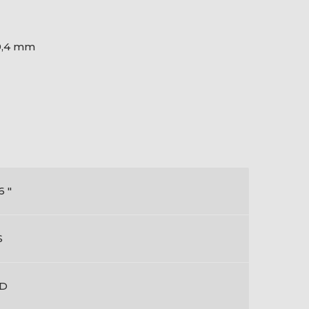
89,4 mm
6 "
S
ED