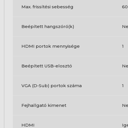
Max. frissítési sebesség
60
Beépített hangszóró(k)
N
HDMI portok mennyisége
1
Beépített USB-elosztó
N
VGA (D-Sub) portok száma
1
Fejhallgató kimenet
N
HDMI
Ig