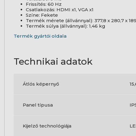
Frissítés: 60 Hz
Csatlakozás: HDMI x1, VGA x1
Színe: Fekete
Termék mérete (állvánnyal): 377,8 x 280,7 x 1
Termék súlya (állvánnyal): 1,46 kg
Termék gyártói oldala
Technikai adatok
Átlós képernyő
15,
Panel típusa
IP
Kijelző technológiája
L