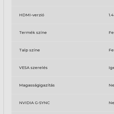
HDMI-verzió
1.4
Termék színe
Fe
Talp színe
Fe
VESA szerelés
Ig
Magasságigazítás
N
NVIDIA G-SYNC
N