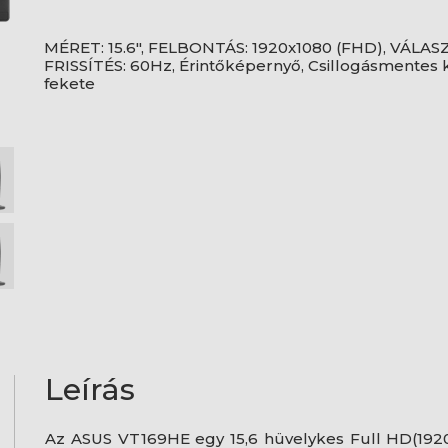
MÉRET: 15.6", FELBONTÁS: 1920x1080 (FHD), VÁLA
FRISSÍTÉS: 60Hz, Érintőképernyő, Csillogásmentes kij
fekete
Leírás
Az ASUS VT169HE egy 15,6 hüvelykes Full HD(1920x