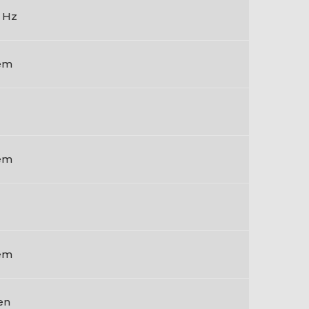
 Hz
em
em
em
en