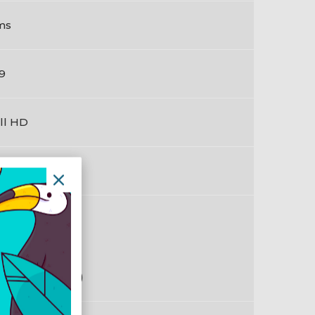
ms
:9
ll HD
pos
en
G (Gray to Gray)