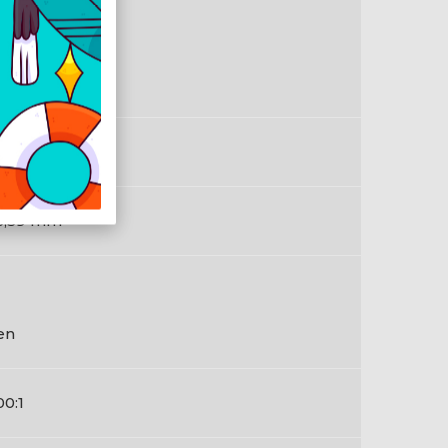
4,16 mm
3,59 mm
en
00:1