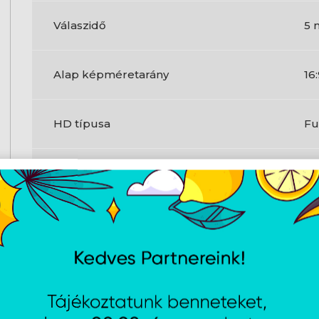
Válaszidő
5 
Alap képméretarány
16
HD típusa
Fu
Képernyő formája
La
Képernyő
Érintőképernyő
Ig
Válaszidő mérés típusa
GT