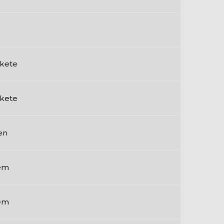
kete
kete
en
em
em