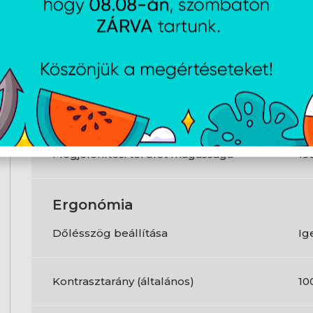
Csatlakozók és csatlakozási
felületek
HDCP verzió
1.4
Megjelenítési terület szélessége
34
Megjelenítési terület magassága
19
Ergonómia
Dőlésszög beállítása
Ig
Kontrasztarány (általános)
10