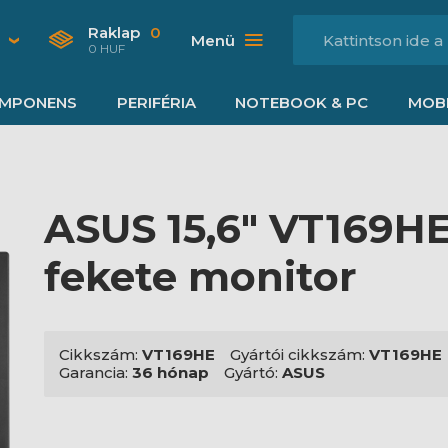
Raklap
0
Menü
0 HUF
MPONENS
PERIFÉRIA
NOTEBOOK & PC
MOBI
ASUS 15,6" VT169H
fekete monitor
Cikkszám:
VT169HE
Gyártói cikkszám:
VT169HE
Garancia:
36 hónap
Gyártó:
ASUS