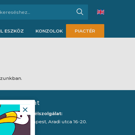
L ESZKÖZ
KONZOLOK
PIACTÉR
ázunkban.
Kapcsolat
Iroda/ügyfélszolgálat:
1043 Budapest, Aradi utca 16-20.
E-mail: