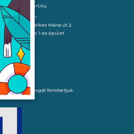
info@expert.hu
RMA/raktár:
2151 Fót, Telkes Mária út 2.
HelloParks 1-es épület
a változtatás jogát fenntartjuk.