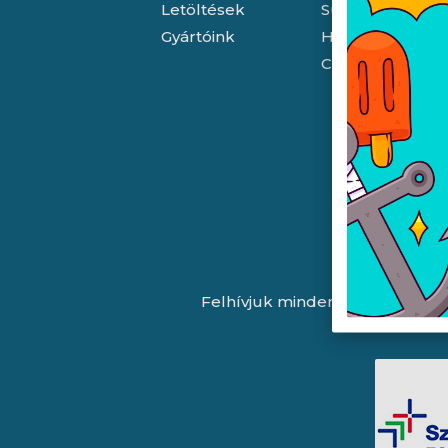
Letöltések
Süti (cookie) tá
Gyártóink
Házhozszállítás
Céginformáció
Felhívjuk minden látogatónk fig