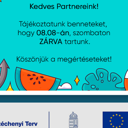
jékoztató
Csütörtök:
8:00 - 16:30
i lehetőségek
Péntek:
8:00 - 15:30
Garancia (P):
8:00 - 13:00
yelmét, hogy a honlapunkon található képek illusztrációk, 