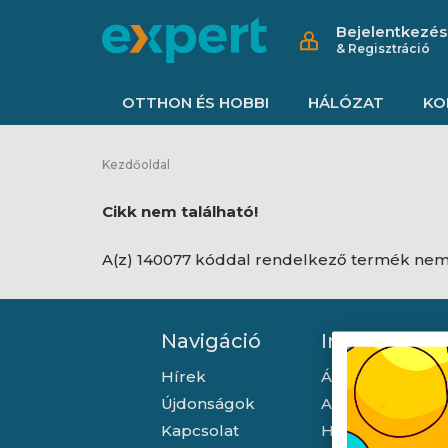
Bejelentkezés
& Regisztráció
OTTHON ÉS HOBBI
HÁLÓZAT
KO
Kezdőoldal
Cikk nem található!
A(z) 140077 kóddal rendelkező termék nem 
Navigáció
Információ
Hírek
Általános szerző
Újdonságok
Adatkezelési tá
Kapcsolat
Hallásvédelmi t