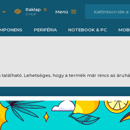
Raklap
0
Menü
0 HUF
MPONENS
PERIFÉRIA
NOTEBOOK & PC
MOBI
található. Lehetséges, hogy a termék már nincs az áruh
Nyitvatartás
dési feltételek
Hétfő:
8:00 - 16:30
jékoztató
Kedd:
8:00 - 16:30
ájékoztató
Szerda:
8:00 - 16:30