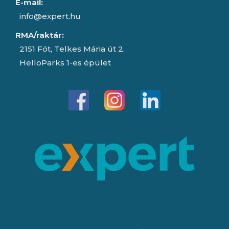
E-mail:
info@expert.hu
RMA/raktár:
2151 Fót, Telkes Mária út 2.
HelloParks 1-es épület