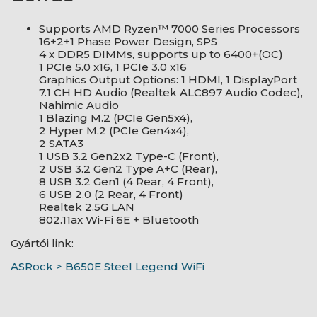
Supports AMD Ryzen™ 7000 Series Processors
16+2+1 Phase Power Design, SPS
4 x DDR5 DIMMs, supports up to 6400+(OC)
1 PCIe 5.0 x16, 1 PCIe 3.0 x16
Graphics Output Options: 1 HDMI, 1 DisplayPort
7.1 CH HD Audio (Realtek ALC897 Audio Codec),
Nahimic Audio
1 Blazing M.2 (PCIe Gen5x4),
2 Hyper M.2 (PCIe Gen4x4),
2 SATA3
1 USB 3.2 Gen2x2 Type-C (Front),
2 USB 3.2 Gen2 Type A+C (Rear),
8 USB 3.2 Gen1 (4 Rear, 4 Front),
6 USB 2.0 (2 Rear, 4 Front)
Realtek 2.5G LAN
802.11ax Wi-Fi 6E + Bluetooth
Gyártói link:
ASRock > B650E Steel Legend WiFi