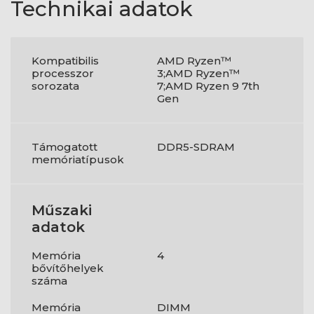
Technikai adatok
Kompatibilis
AMD Ryzen™
processzor
3;AMD Ryzen™
sorozata
7;AMD Ryzen 9 7th
Gen
Támogatott
DDR5-SDRAM
memóriatípusok
Műszaki
adatok
Memória
4
bővítőhelyek
száma
Memória
DIMM