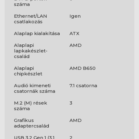
száma
Ethernet/LAN
Igen
csatlakozás
Alaplap kialakítása
ATX
Alaplapi
AMD
lapkakészlet-
család
Alaplapi
AMD B650
chipkészlet
Audió kimeneti
7.1 csatorna
csatornák száma
M.2 (M) rések
3
száma
Grafikus
AMD
adaptercsalád
USB 3.2 Gen 1 (3.1
2