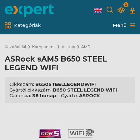
0
Kategóriák
Menü
Kezdőoldal
Komponens
Alaplap
AMD
ASRock sAM5 B650 STEEL
LEGEND WIFI
Cikkszám:
B650STEELLEGENDWIFI
Gyártói cikkszám:
B650 STEEL LEGEND WIFI
Garancia:
36 hónap
Gyártó:
ASROCK