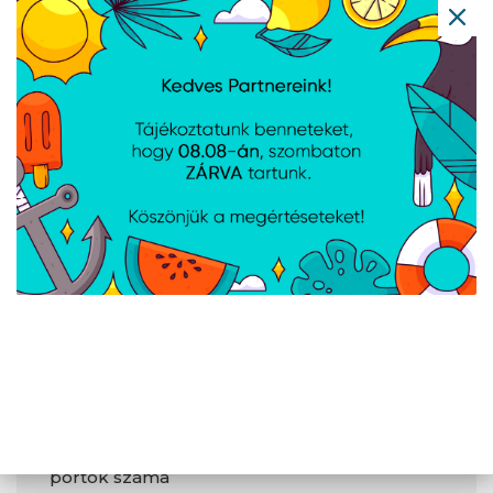
Wi-Fi szabványok
802.11a;802.11b;802.11g;Wi-
Fi 4 (802.11n);Wi-Fi
5 (802.11ac);Wi-Fi
6E (802.11ax)
Csatlakozók
és
csatlakozási
felületek
DisplayPort száma
1
S/PDIF kimeneti
Igen
port
RGB LED tűfejes
Igen
csatlakozó
USB 3.2 Gen 1 (3.1
0
Gen 1) C típusú
portok száma