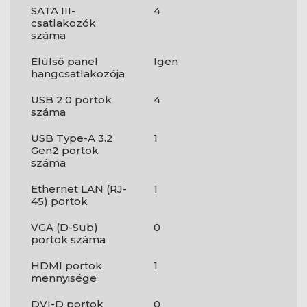
SATA III-
4
csatlakozók
száma
Elülső panel
Igen
hangcsatlakozója
USB 2.0 portok
4
száma
USB Type-A 3.2
1
Gen2 portok
száma
Ethernet LAN (RJ-
1
45) portok
VGA (D-Sub)
0
portok száma
HDMI portok
1
mennyisége
DVI-D portok
0