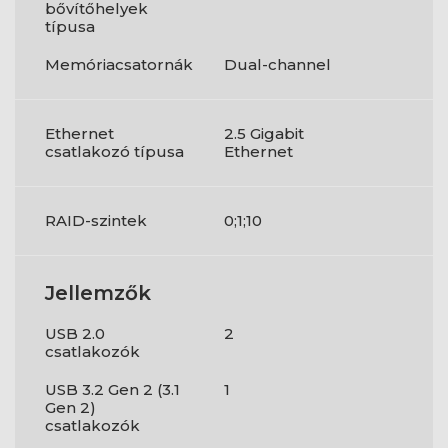
bővítőhelyek
típusa
Memóriacsatornák
Dual-channel
Ethernet
2.5 Gigabit
csatlakozó típusa
Ethernet
RAID-szintek
0;1;10
Jellemzők
USB 2.0
2
csatlakozók
USB 3.2 Gen 2 (3.1
1
Gen 2)
csatlakozók