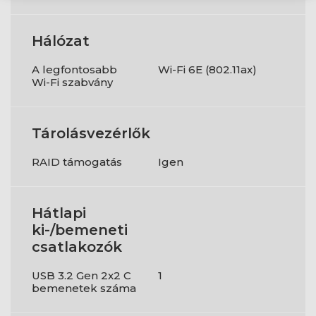
Hálózat
A legfontosabb
Wi-Fi 6E (802.11ax)
Wi-Fi szabvány
Tárolásvezérlők
RAID támogatás
Igen
Hátlapi
ki-/bemeneti
csatlakozók
USB 3.2 Gen 2x2 C
1
bemenetek száma