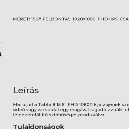
MÉRET: 15,6", FELBONTÁS: 1920x1080, FHD+IPS, CS
Leírás
Merülj el a Table 8 15,6'' FHD 1080P kijelzőjének
videó vagy weboldal egy magával ragadó vizuális ut
lélegzetelállító színhűséget produkálva.
Tulajdonságok