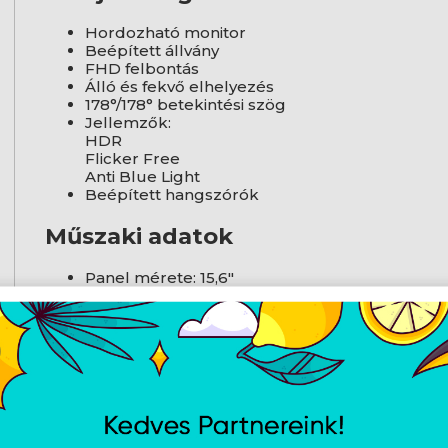
Hordozható monitor
Beépített állvány
FHD felbontás
Álló és fekvő elhelyezés
178°/178° betekintési szög
Jellemzők:
HDR
Flicker Free
Anti Blue Light
Beépített hangszórók
Műszaki adatok
Panel mérete: 15,6"
Panel típusa: IPS
Felbontás: 1920×1080
Oldalarány: 16:9
2
Fényerő (tipikus): 380 cd/m
Kontrasztarány: 800:1
Frissítés: 60 Hz
Energiafogyasztás: 10 W
Csatlakozás:
1×micro HDMI 1.4