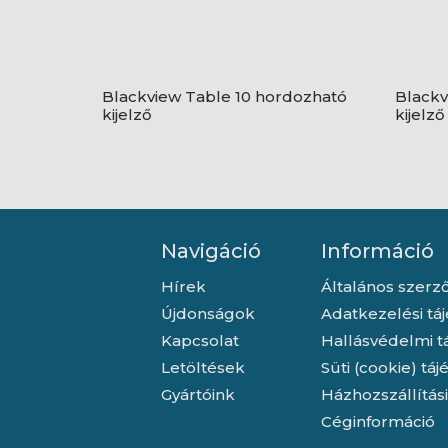
Blackview Table 10 hordozható
Blackv
kijelző
kijelző
Navigáció
Információ
Hírek
Általános szerző
Újdonságok
Adatkezelési tá
Kapcsolat
Hallásvédelmi t
Letöltések
Süti (cookie) tá
Gyártóink
Házhozszállítás
Céginformáció