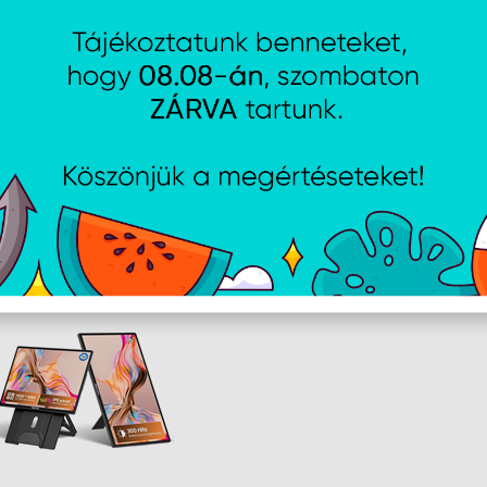
2×USB Type-C
1×3,5 mm jack hangkimenet
Méret: 355,5×221,6×12 mm
Tömeg: 0,816 kg
AJÁNLATUNKBÓL