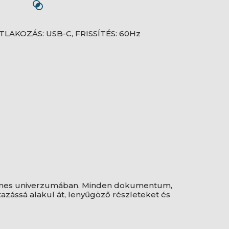
ATLAKOZÁS: USB-C, FRISSÍTÉS: 60Hz
 színes univerzumában. Minden dokumentum,
azássá alakul át, lenyűgöző részleteket és