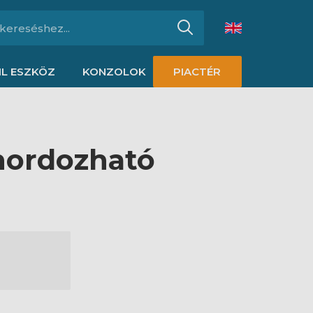
L ESZKÖZ
KONZOLOK
PIACTÉR
hordozható