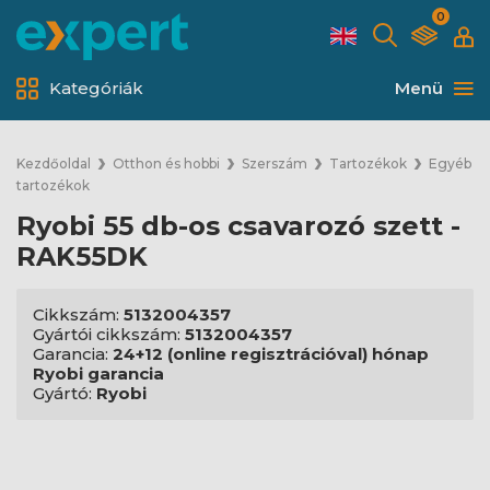
0
Kategóriák
Menü
Kezdőoldal
Otthon és hobbi
Szerszám
Tartozékok
Egyéb
tartozékok
Ryobi 55 db-os csavarozó szett -
RAK55DK
Cikkszám:
5132004357
Gyártói cikkszám:
5132004357
Garancia:
24+12 (online regisztrációval) hónap
Ryobi garancia
Gyártó:
Ryobi