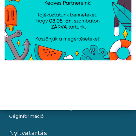
Navigáció
Hírek
Újdonságok
Kapcsolat
Letöltések
Gyártóink
Információ
Általános szerződési feltételek
Adatkezelési tájékoztató
Hallásvédelmi tájékoztató
Süti (cookie) tájékoztató
Házhozszállítási lehetőségek
Céginformáció
Nyitvatartás