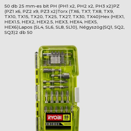
50 db 25 mm-es bit PH (PH1 x2, PH2 x2, PH3 x2)PZ
(PZ1 x6, PZ2 x9, PZ3 x2)Torx (TX6, TX7, TX8, TX9,
TX10, TX15, TX20, TX25, TX27, TX30, TX40)Hex (HEX1,
HEX1.5, HEX2, HEX2.5, HEX3, HEX4, HEX5,
HEX6)Lapos (SL4, SL6, SL8, SL10), Négyszög(SQ1, SQ2,
SQ3)2 db 50