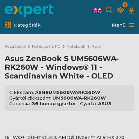
0
Kategóriák
Menü
Kezdőoldal
Notebook & PC
Notebook
Asus
Asus ZenBook S UM5606WA-
RK260W - Windows® 11 -
Scandinavian White - OLED
Cikkszám:
ASNBUM5606WARK260W
Gyártói cikkszám:
UM5606WA-RK260W
Garancia:
36 hónap gyártói
Gyártó:
ASUS
16" WQ+ 120Hz OLED, AMD® Ryzen™ AI 9 HX 370 ,