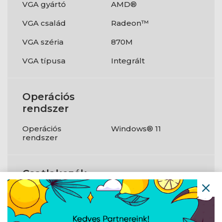
VGA gyártó
AMD®
VGA család
Radeon™
VGA széria
870M
VGA típusa
Integrált
Operációs
rendszer
Operációs
Windows® 11
rendszer
Csatlakozók
USB3.0
1 db
USB3.1
Igen