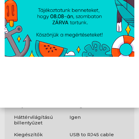
HDMI
Igen
WLAN
802.11be
Bluetooth
Igen
Webkamera
Igen
Egyéb
Szín
Scandinavian
White
Család
ZenBook S
Súly
1,5 kg
Háttérvilágítású
Igen
billentyűzet
Kiegészítők
USB to RJ45 cable