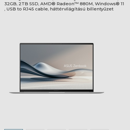
32GB, 2TB SSD, AMD® Radeon™ 880M, Windows® 11
, USB to RJ45 cable, háttérvilágítású billentyűzet