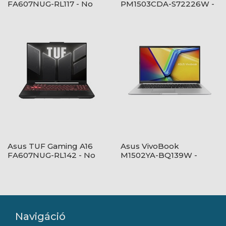
FA607NUG-RL117 - No
PM1503CDA-S72226W -
OS - Mecha Gray
Windows® 11 - Misty Grey
Asus TUF Gaming A16
Asus VivoBook
FA607NUG-RL142 - No
M1502YA-BQ139W -
OS - Mecha Gray
Windows® 11 - Quiet
Blue
Navigáció