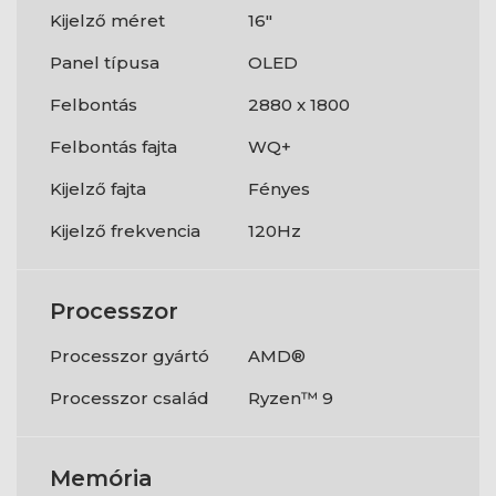
Kijelző méret
16"
Panel típusa
OLED
Felbontás
2880 x 1800
Felbontás fajta
WQ+
Kijelző fajta
Fényes
Kijelző frekvencia
120Hz
Processzor
Processzor gyártó
AMD®
Processzor család
Ryzen™ 9
Memória