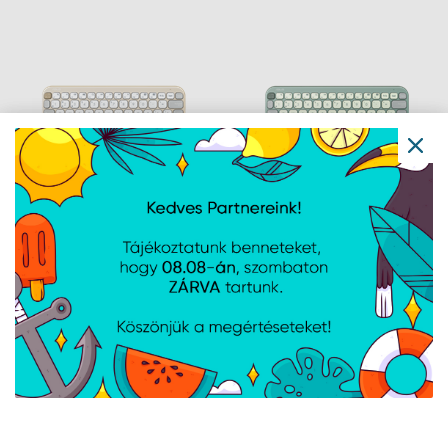
billentyűzet - Fekete -
mechanikus billentyűzet
HU /Banana Crystal
Gateron sárga switch,
Linear/
magyar kiosztás
ASUS Marshmallow
ASUS Marshmallow
KW100 vezeték nélküli
KW100 vezeték nélküli
billentyűzet - HU layout -
billentyűzet - HU layout -
Oat Milk
Green Tea Latte
Navigáció
Hírek