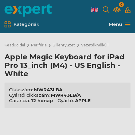
0
Kategóriák
Menü
Kezdőoldal
Periféria
Billentyűzet
Vezetéknélküli
Apple Magic Keyboard for iPad
Pro 13_inch (M4) - US English -
White
Cikkszám:
MWR43LBA
Gyártói cikkszám:
MWR43LB/A
Garancia:
12 hónap
Gyártó:
APPLE