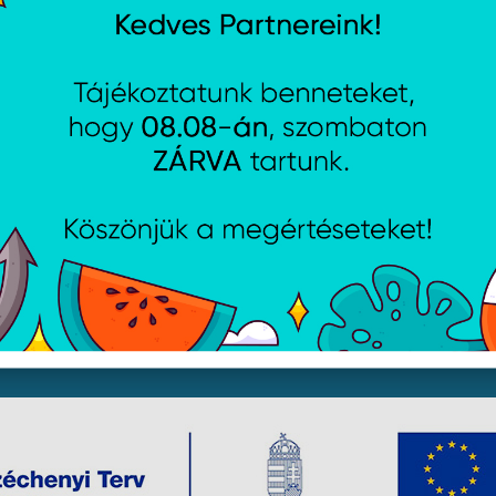
jékoztató
Csütörtök:
8:00 - 16:30
i lehetőségek
Péntek:
8:00 - 15:30
Garancia (P):
8:00 - 13:00
yelmét, hogy a honlapunkon található képek illusztrációk, 