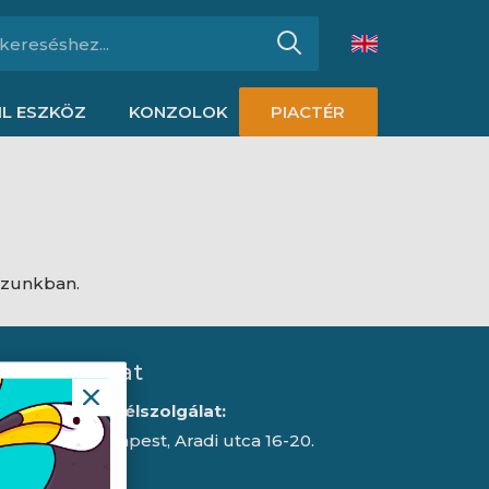
L ESZKÖZ
KONZOLOK
PIACTÉR
ázunkban.
Kapcsolat
Iroda/ügyfélszolgálat:
1043 Budapest, Aradi utca 16-20.
E-mail: