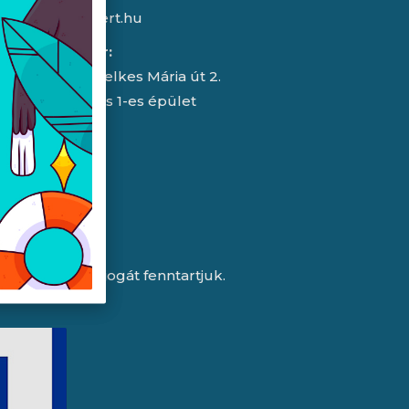
info@expert.hu
RMA/raktár:
2151 Fót, Telkes Mária út 2.
HelloParks 1-es épület
a változtatás jogát fenntartjuk.