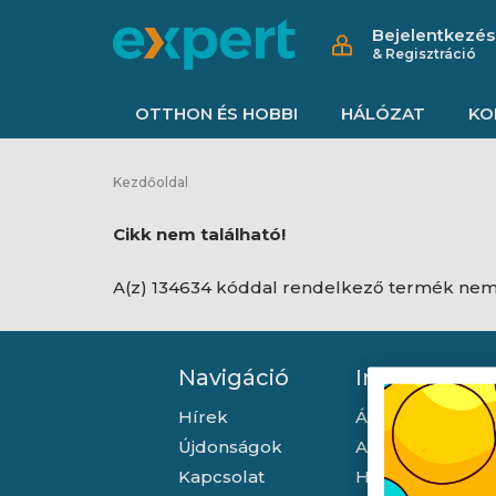
Bejelentkezés
& Regisztráció
OTTHON ÉS HOBBI
HÁLÓZAT
KO
Kezdőoldal
Cikk nem található!
A(z) 134634 kóddal rendelkező termék nem 
Navigáció
Információ
Hírek
Általános szerző
Újdonságok
Adatkezelési tá
Kapcsolat
Hallásvédelmi t