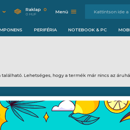
Raklap
0
Menü
0 HUF
MPONENS
PERIFÉRIA
NOTEBOOK & PC
MOBI
található. Lehetséges, hogy a termék már nincs az áruh
Nyitvatartás
dési feltételek
Hétfő:
8:00 - 16:30
jékoztató
Kedd:
8:00 - 16:30
ájékoztató
Szerda:
8:00 - 16:30