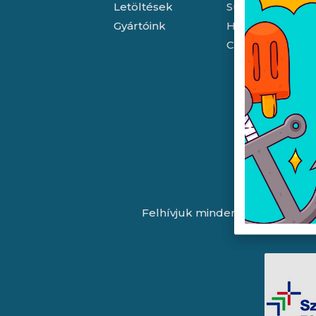
Letöltések
Süti (cookie) tá
Gyártóink
Házhozszállítás
Céginformáció
Felhívjuk minden látogatónk fig