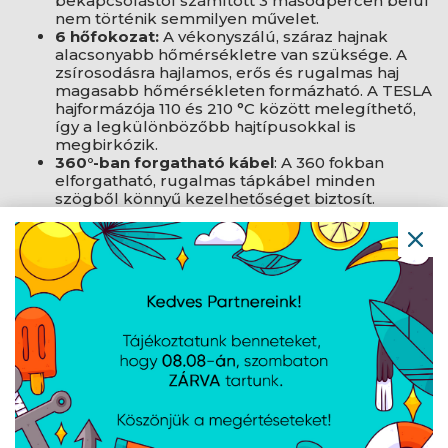
bekapcsolástól számított 3 másodpercen belül
nem történik semmilyen művelet.
6 hőfokozat:
A vékonyszálú, száraz hajnak
alacsonyabb hőmérsékletre van szüksége. A
zsírosodásra hajlamos, erős és rugalmas haj
magasabb hőmérsékleten formázható. A TESLA
hajformázója 110 és 210 °C között melegíthető,
így a legkülönbözőbb hajtípusokkal is
megbirkózik.
360°-ban forgatható kábel
: A 360 fokban
elforgatható, rugalmas tápkábel minden
szögből könnyű kezelhetőséget biztosít.
Műszaki adatok
Teljesítmény: 55 W
Kijelző: LED digitális kijelző
Anyag: Alumínium
Cserélhető fejek száma: 5 (32 mm, 25 mm, 19
mm, 25 mm és 13-25 mm)
Állítható fűtési hőmérséklet-tartomány: 130–210
°C
Kábel hosszúság: 2,4 m
Termék gyártói oldala