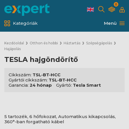
0
Kategóriák
Menü
Kezdőoldal
Otthon és hobbi
Háztartás
Szépségápolás
Hajápolás
TESLA hajgöndörítő
Cikkszám:
TSL-BT-HCC
Gyártói cikkszám:
TSL-BT-HCC
Garancia:
24 hónap
Gyártó:
Tesla Smart
5 tartozék, 6 hőfokozat, Automatikus kikapcsolás,
360°-ban forgatható kábel