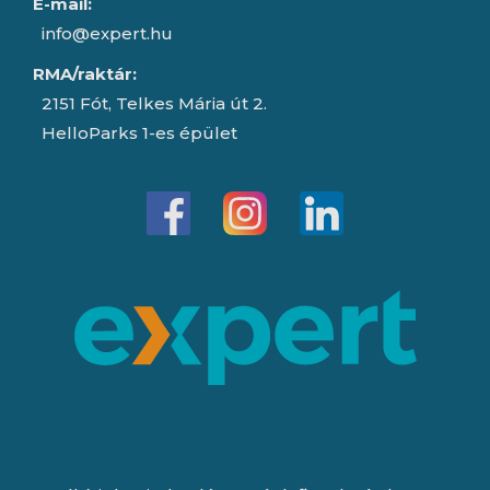
E-mail:
info@expert.hu
RMA/raktár:
2151 Fót, Telkes Mária út 2.
HelloParks 1-es épület