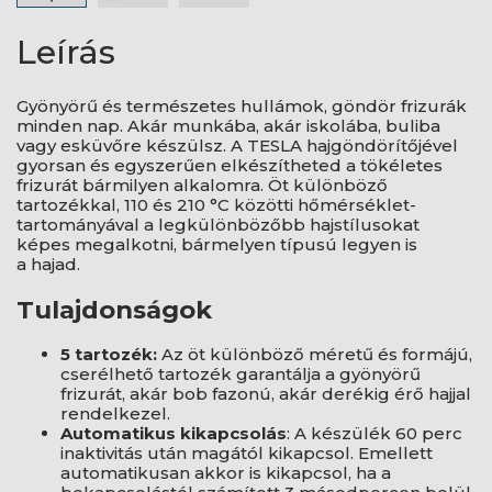
Leírás
Gyönyörű és természetes hullámok, göndör frizurák
minden nap. Akár munkába, akár iskolába, buliba
vagy esküvőre készülsz. A TESLA hajgöndörítőjével
gyorsan és egyszerűen elkészítheted a tökéletes
frizurát bármilyen alkalomra. Öt különböző
tartozékkal, 110 és 210 °C közötti hőmérséklet-
tartományával a legkülönbözőbb hajstílusokat
képes megalkotni, bármelyen típusú legyen is
a hajad.
Tulajdonságok
5 tartozék:
Az öt különböző méretű és formájú,
cserélhető tartozék garantálja a gyönyörű
frizurát, akár bob fazonú, akár derékig érő hajjal
rendelkezel.
Automatikus kikapcsolás
: A készülék 60 perc
inaktivitás után magától kikapcsol. Emellett
automatikusan akkor is kikapcsol, ha a