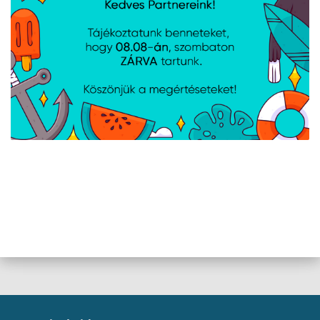
Műszaki adatok
Sebességi fokozat: 7
Érintési pontok: 3 677 pont
Rezgési frekvencia: 2 100-8 000 fordulat/perc
Töltési idő: 2,5 h
Akkumulátor élettartama: 5 óra
Tápcsatlakozó: DC jack
Anyag: ABS, FDA szilikon
Áramellátás: Li-Ion 3,7 V / 450 mAh (újratölthető,
beépített), Adapter 5 V / 1 A
Színe: Rózsaszín
Termék mérete: 101 x 70 x 35,5 mm
Termék súlya: 113 g
Termék gyártói oldala