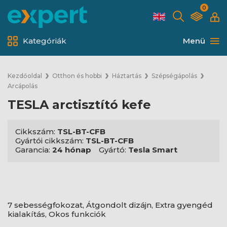
0
Kategóriák
Menü
Kezdőoldal
Otthon és hobbi
Háztartás
Szépségápolás
Arcápolás
TESLA arctisztító kefe
Cikkszám:
TSL-BT-CFB
Gyártói cikkszám:
TSL-BT-CFB
Garancia:
24 hónap
Gyártó:
Tesla Smart
7 sebességfokozat, Átgondolt dizájn, Extra gyengéd
kialakítás, Okos funkciók