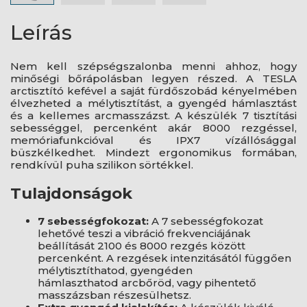
Leírás
Nem kell szépségszalonba menni ahhoz, hogy
minőségi bőrápolásban legyen részed. A TESLA
arctisztító kefével a saját fürdőszobád kényelmében
élvezheted a mélytisztítást, a gyengéd hámlasztást
és a kellemes arcmasszázst. A készülék 7 tisztítási
sebességgel, percenként akár 8000 rezgéssel,
memóriafunkcióval és IPX7 vízállósággal
büszkélkedhet. Mindezt ergonomikus formában,
rendkívül puha szilikon sörtékkel.
Tulajdonságok
7 sebességfokozat:
A 7 sebességfokozat
lehetővé teszi a vibráció frekvenciájának
beállítását 2100 és 8000 rezgés között
percenként. A rezgések intenzitásától függően
mélytisztíthatod, gyengéden
hámlaszthatod arcbőröd, vagy pihentető
masszázsban részesülhetsz.