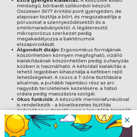
Extra gyengéd kialakítás:
A készülék kiváló
minőségű, bőrbarát szilikonból készült.
Összesen 3677 érintési pont gyengéden, de
alaposan tisztítja a bőrt, és megszabadítja a
pórusokat a szennyeződésektől és a
sminkmaradványoktól. A légáteresztő
mikroporózus szerkezet pedig
megakadályozza a baktériumok
elszaporodását.
Átgondolt dizájn:
Ergonomikus formájának
köszönhetően könnyen megfogható, vízálló
kialakításának köszönhetően pedig zuhanyzás
közben is használható. A kétoldali kialakítás a
lehető legjobban kihasználja a kefében rejlő
lehetőségeket. A csúcs a T-zóna tisztítására
alkalmas, a puhább tapintású rész az arc
nagyobb területeinek kezelésére, a hátsó
oldala pedig masszázsra szolgál.
Okos funkciók
: A készülék memóriafunkcióval
is rendelkezik - a következetes tisztítás
érdekében automatikusan a legutóbb használt
sebességen kapcsol be. Az ideális használati
időt ezután egy időzítő figyeli, amely 3 perc
után automatikusan kikapcsol, hogy
megakadályozza a nem kívánt túlhasználatot.