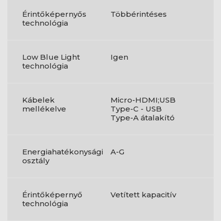
Érintőképernyős
Többérintéses
technológia
Low Blue Light
Igen
technológia
Kábelek
Micro-HDMI;USB
mellékelve
Type-C - USB
Type-A átalakító
Energiahatékonysági
A-G
osztály
Érintőképernyő
Vetített kapacitív
technológia