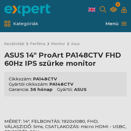
0
Kategóriák
Menü
Kezdőoldal
Periféria
Monitor
Asus
ASUS 14" ProArt PA148CTV FHD
60Hz IPS szürke monitor
Cikkszám:
PA148CTV
Gyártói cikkszám:
PA148CTV
Garancia:
36 hónap
Gyártó:
ASUS
MÉRET: 14", FELBONTÁS: 1920x1080, FHD,
VÁLASZIDŐ: 5ms, CSATLAKOZÁS: micro HDMI - USBC,