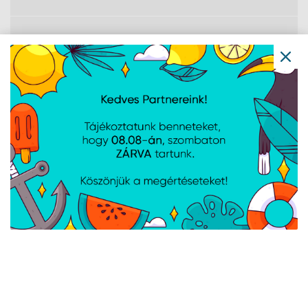
DisplayPort száma
0
Hangbemenet
Nincs
VGA (D-Sub)
0
portok száma
Fejhallgató
Nem
kimenet
HDMI
Nem
C típusú USB
1