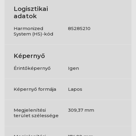
Logisztikai
adatok
Harmonized
85285210
System (HS)-kód
Képernyő
Érintőképernyő
Igen
Képernyő formája
Lapos
Megjelenítési
309,37 mm
terület szélessége