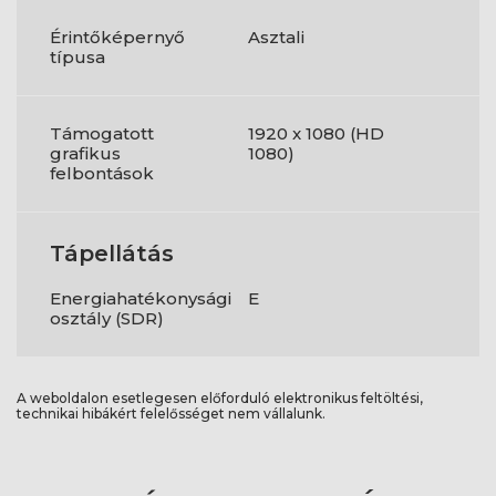
Érintőképernyő
Asztali
típusa
Támogatott
1920 x 1080 (HD
grafikus
1080)
felbontások
Tápellátás
Energiahatékonysági
E
osztály (SDR)
A weboldalon esetlegesen előforduló elektronikus feltöltési,
technikai hibákért felelősséget nem vállalunk.