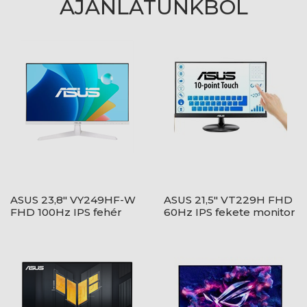
AJÁNLATUNKBÓL
ASUS 23,8" VY249HF-W
ASUS 21,5" VT229H FHD
FHD 100Hz IPS fehér
60Hz IPS fekete monitor
monitor