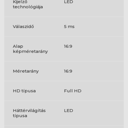
Kijelző
LED
technológiája
Válaszidő
5 ms
Alap
16:9
képméretarány
Méretarány
16:9
HD típusa
Full HD
Háttérvilágítás
LED
típusa