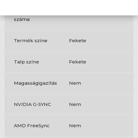
letöltési
(downstream)
csatlakozók
száma
Termék színe
Fekete
Talp színe
Fekete
Magasságigazítás
Nem
NVIDIA G-SYNC
Nem
AMD FreeSync
Nem