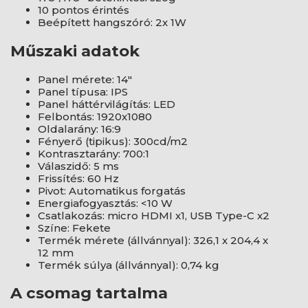
10 pontos érintés
Beépített hangszóró: 2x 1W
Műszaki adatok
Panel mérete: 14"
Panel típusa: IPS
Panel háttérvilágítás: LED
Felbontás: 1920x1080
Oldalarány: 16:9
Fényerő (tipikus): 300cd/m2
Kontrasztarány: 700:1
Válaszidő: 5 ms
Frissítés: 60 Hz
Pivot: Automatikus forgatás
Energiafogyasztás: <10 W
Csatlakozás: micro HDMI x1, USB Type-C x2
Színe: Fekete
Termék mérete (állvánnyal): 326,1 x 204,4 x
12 mm
Termék súlya (állvánnyal): 0,74 kg
A csomag tartalma