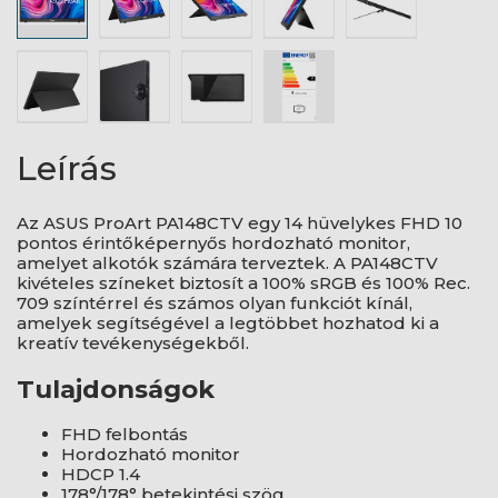
Leírás
Az ASUS ProArt PA148CTV egy 14 hüvelykes FHD 10
pontos érintőképernyős hordozható monitor,
amelyet alkotók számára terveztek. A PA148CTV
kivételes színeket biztosít a 100% sRGB és 100% Rec.
709 színtérrel és számos olyan funkciót kínál,
amelyek segítségével a legtöbbet hozhatod ki a
kreatív tevékenységekből.
Tulajdonságok
FHD felbontás
Hordozható monitor
HDCP 1.4
178°/178° betekintési szög