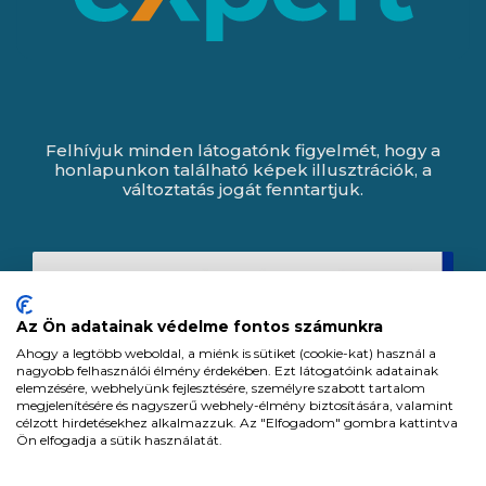
Felhívjuk minden látogatónk figyelmét, hogy a
honlapunkon található képek illusztrációk, a
változtatás jogát fenntartjuk.
Az Ön adatainak védelme fontos számunkra
Ahogy a legtöbb weboldal, a miénk is sütiket (cookie-kat) használ a
nagyobb felhasználói élmény érdekében. Ezt látogatóink adatainak
elemzésére, webhelyünk fejlesztésére, személyre szabott tartalom
megjelenítésére és nagyszerű webhely-élmény biztosítására, valamint
célzott hirdetésekhez alkalmazzuk. Az "Elfogadom" gombra kattintva
Ön elfogadja a sütik használatát.
Expert Zrt. © 1991 -
2026
.