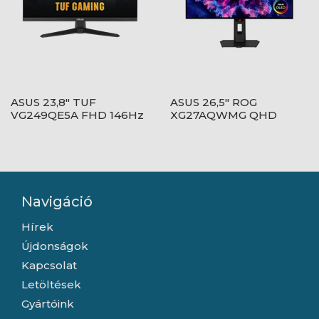
ASUS 23,8" TUF
ASUS 26,5" ROG
VG249QE5A FHD 146Hz
XG27AQWMG QHD
IPS fekete monitor
280Hz WOLED fekete
monitor
Navigáció
Hírek
Újdonságok
Kapcsolat
Letöltések
Gyártóink