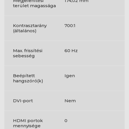
Megjelenítési
174,02 mm
terület magassága
Kontrasztarány
700:1
(általános)
Max. frissítési
60 Hz
sebesség
Beépített
Igen
hangszóró(k)
DVI-port
Nem
HDMI portok
0
mennyisége