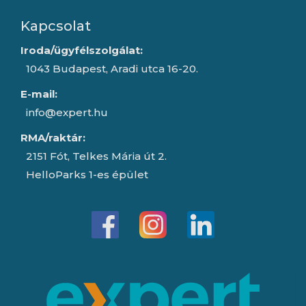
Kapcsolat
Iroda/ügyfélszolgálat:
1043 Budapest, Aradi utca 16-20.
E-mail:
info@expert.hu
RMA/raktár:
2151 Fót, Telkes Mária út 2.
HelloParks 1-es épület