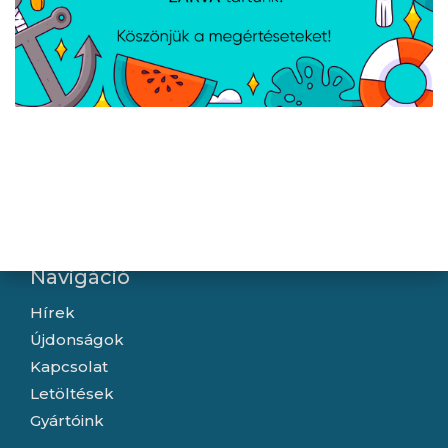
Apple 60W USB-C töltő
AVAX CB633 STEELY LED
kábel - 1m -
60W USB-C gyorstöltő
MW493ZM/A
kábel, fonott, fekete -
2m
Navigáció
Hírek
Újdonságok
Kapcsolat
Letöltések
Gyártóink