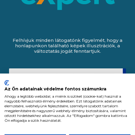
Felhívjuk minden látogatónk figyelmét, hogy a
honlapunkon található képek illusztrációk, a
változtatás jogát fenntartjuk.
Az Ön adatainak védelme fontos számunkra
Ahogy a legtöbb weboldal, a miénk is sütiket (cookie-kat) használ a
nagyobb felhasználói élmény érdekében. Ezt látogatóink adatainak
elemzésére, webhelyünk fejlesztésére, személyre szabott tartalom
megjelenítésére és nagyszerű webhely-élmény biztosítására, valamint
célzott hirdetésekhez alkalmazzuk. Az "Elfogadom" gombra kattintva
Ön elfogadja a sütik használatát.
Expert Zrt. © 1991 -
2026
.