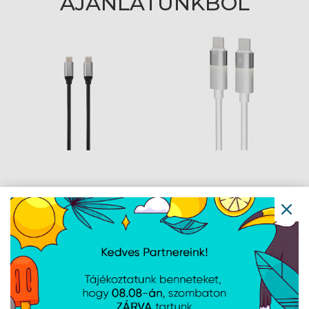
AJÁNLATUNKBÓL
AVAX CB302G STEELY
AVAX CB316 GLOWY
Type C-Type C 60W
60W USB-C gyorstöltő
gyorstöltő, sodorszálas
kábel, fehér - 1m
kábel, 3A, acélszürke -
1,5m