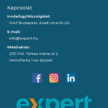
Kapcsolat
Iroda/ügyfélszolgálat:
1043 Budapest, Aradi utca 16-20.
E-mail:
info@expert.hu
RMA/raktár:
2151 Fót, Telkes Mária út 2.
HelloParks 1-es épület