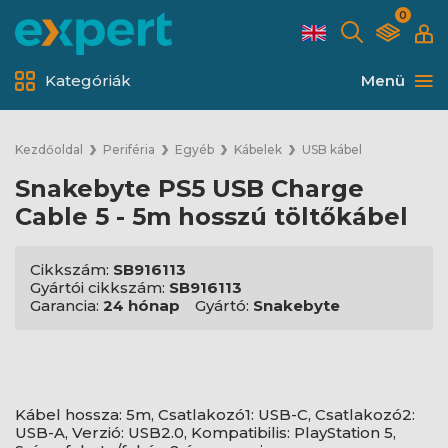
0
Kategóriák
Menü
Kezdőoldal
Periféria
Egyéb
Kábelek
USB kábel
Snakebyte PS5 USB Charge
Cable 5 - 5m hosszú töltőkábel
Cikkszám:
SB916113
Gyártói cikkszám:
SB916113
Garancia:
24 hónap
Gyártó:
Snakebyte
Kábel hossza: 5m, Csatlakozó1: USB-C, Csatlakozó2:
USB-A, Verzió: USB2.0, Kompatibilis: PlayStation 5,