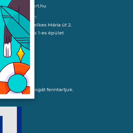
info@expert.hu
RMA/raktár:
2151 Fót, Telkes Mária út 2.
HelloParks 1-es épület
a változtatás jogát fenntartjuk.