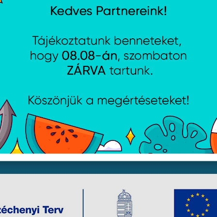
jékoztató
Csütörtök:
8:00 - 16:30
i lehetőségek
Péntek:
8:00 - 15:30
Garancia (P):
8:00 - 13:00
yelmét, hogy a honlapunkon található képek illusztrációk, 