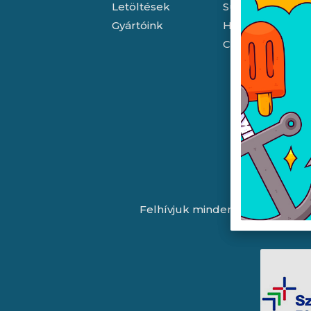
Letöltések
Süti (cookie) tá
Gyártóink
Házhozszállítás
Céginformáció
Felhívjuk minden látogatónk fig