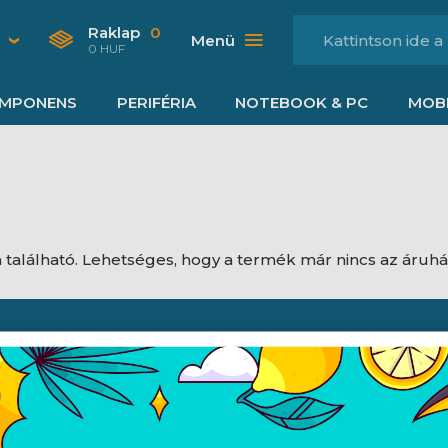
Raklap
0
Menü
0 HUF
MPONENS
PERIFÉRIA
NOTEBOOK & PC
MOBI
található. Lehetséges, hogy a termék már nincs az áruh
Nyitvatartás
dési feltételek
Hétfő:
8:00 - 16:30
jékoztató
Kedd:
8:00 - 16:30
ájékoztató
Szerda:
8:00 - 16:30