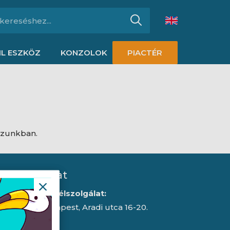
L ESZKÖZ
KONZOLOK
PIACTÉR
ázunkban.
Kapcsolat
Iroda/ügyfélszolgálat:
1043 Budapest, Aradi utca 16-20.
E-mail: