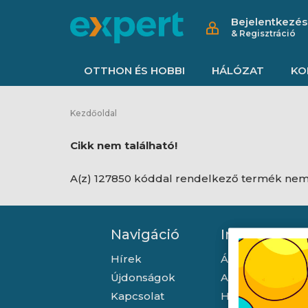
Bejelentkezés
& Regisztráció
OTTHON ÉS HOBBI
HÁLÓZAT
KO
Kezdőoldal
Cikk nem található!
A(z) 127850 kóddal rendelkező termék nem 
Navigáció
Információ
Hírek
Általános szerző
Újdonságok
Adatkezelési tá
Kapcsolat
Hallásvédelmi t