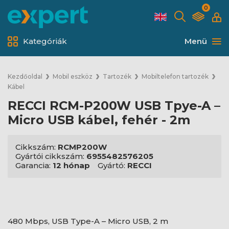
0
Kategóriák
Menü
Kezdőoldal
Mobil eszköz
Tartozék
Mobiltelefon tartozék
Kábel
RECCI RCM-P200W USB Tpye-A –
Micro USB kábel, fehér - 2m
Cikkszám:
RCMP200W
Gyártói cikkszám:
6955482576205
Garancia:
12 hónap
Gyártó:
RECCI
480 Mbps, USB Type-A – Micro USB, 2 m