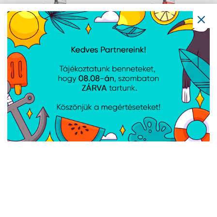
Baseus Cafule USB
Baseus Cafule USB
Type-A – USB Type-C,
Type-A – USB Type-C,
18W gyorstöltő
18W gyorstöltő
adatkábel, 1m,
adatkábel, 1m, piros
fekete/szürke