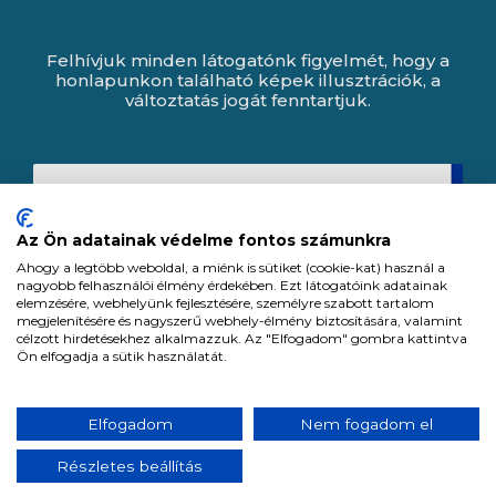
Felhívjuk minden látogatónk figyelmét, hogy a
honlapunkon található képek illusztrációk, a
változtatás jogát fenntartjuk.
Az Ön adatainak védelme fontos számunkra
Ahogy a legtöbb weboldal, a miénk is sütiket (cookie-kat) használ a
nagyobb felhasználói élmény érdekében. Ezt látogatóink adatainak
elemzésére, webhelyünk fejlesztésére, személyre szabott tartalom
megjelenítésére és nagyszerű webhely-élmény biztosítására, valamint
célzott hirdetésekhez alkalmazzuk. Az "Elfogadom" gombra kattintva
Ön elfogadja a sütik használatát.
Expert Zrt. © 1991 -
2026
.
Elfogadom
Nem fogadom el
Minden jog fenntartva. All rights reserved.
Részletes beállítás
Tervezte és készítette:
Vision-Software, az Octopus 8 ERP forgalmazója.