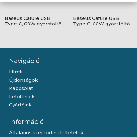
Baseus Cafule USB
Baseus Cafule USB
Type-C, 60W gyorstöltő
Type-C, 60W gyorstöltő
adatkábel, 1m,
adatkábel, 1m,
fekete/szürke
fekete/piros
Navigáció
Hírek
Újdonságok
Kapcsolat
Letöltések
Gyártóink
Információ
Általános szerződési feltételek