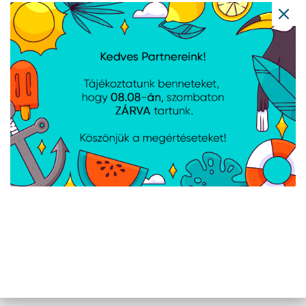
ACER Predator Rift Pro
MARVO Scorpion
371 gaming szék -
gaming szék -
Fekete
fekete/piros