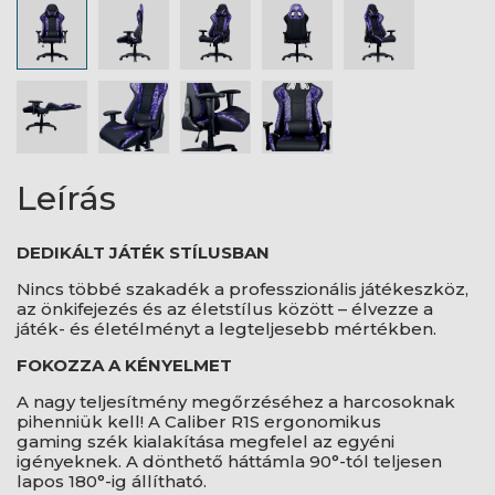
Leírás
DEDIKÁLT JÁTÉK STÍLUSBAN
Nincs többé szakadék a professzionális játékeszköz,
az önkifejezés és az életstílus között – élvezze a
játék- és életélményt a legteljesebb mértékben.
FOKOZZA A KÉNYELMET
A nagy teljesítmény megőrzéséhez a harcosoknak
pihenniük kell! A Caliber R1S ergonomikus
gaming szék kialakítása megfelel az egyéni
igényeknek. A dönthető háttámla 90°-tól teljesen
lapos 180°-ig állítható.