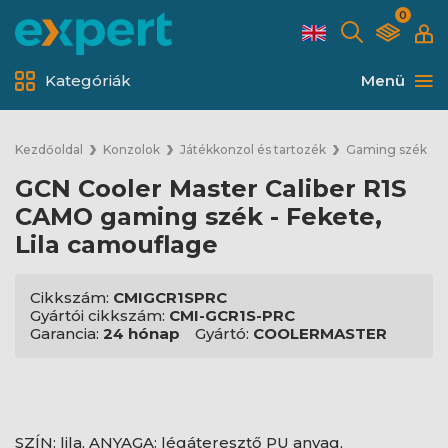
0
Kategóriák
Menü
Kezdőoldal
Konzolok
Játékkonzol és tartozék
Gaming szék
GCN Cooler Master Caliber R1S
CAMO gaming szék - Fekete,
Lila camouflage
Cikkszám:
CMIGCR1SPRC
Gyártói cikkszám:
CMI-GCR1S-PRC
Garancia:
24 hónap
Gyártó:
COOLERMASTER
SZÍN: lila, ANYAGA: légáteresztő PU anyag,