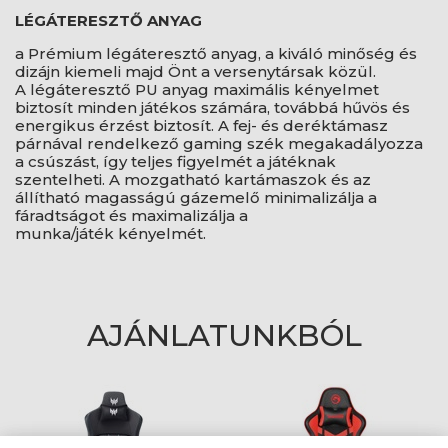
LÉGÁTERESZTŐ ANYAG
a Prémium légáteresztő anyag, a kiváló minőség és
dizájn kiemeli majd Önt a versenytársak közül.
A légáteresztő PU anyag maximális kényelmet
biztosít minden játékos számára, továbbá hűvös és
energikus érzést biztosít. A fej- és deréktámasz
párnával rendelkező gaming szék megakadályozza
a csúszást, így teljes figyelmét a játéknak
szentelheti. A mozgatható kartámaszok és az
állítható magasságú gázemelő minimalizálja a
fáradtságot és maximalizálja a
munka/játék kényelmét.
AJÁNLATUNKBÓL