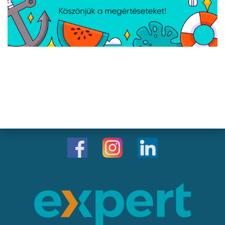
Kapcsolat
Iroda/ügyfélszolgálat:
1043 Budapest, Aradi utca 16-20.
E-mail:
info@expert.hu
RMA/raktár:
2151 Fót, Telkes Mária út 2.
HelloParks 1-es épület