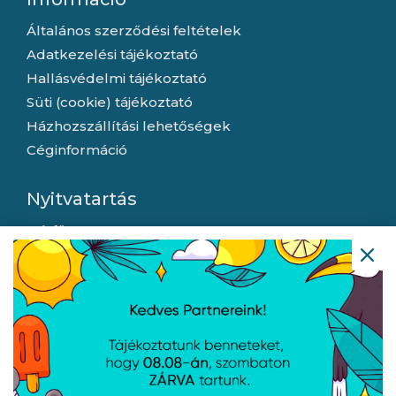
Általános szerződési feltételek
Adatkezelési tájékoztató
Hallásvédelmi tájékoztató
Süti (cookie) tájékoztató
Házhozszállítási lehetőségek
Céginformáció
Nyitvatartás
Hétfő:
8:00 - 16:30
Kedd:
8:00 - 16:30
Szerda:
8:00 - 16:30
Csütörtök:
8:00 - 16:30
Péntek:
8:00 - 15:30
Garancia (P):
8:00 - 13:00