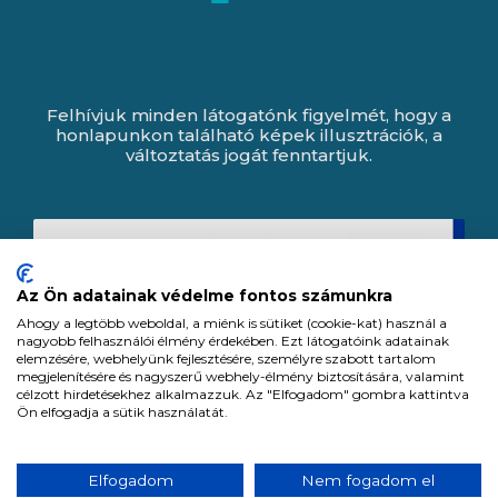
Felhívjuk minden látogatónk figyelmét, hogy a
honlapunkon található képek illusztrációk, a
változtatás jogát fenntartjuk.
Az Ön adatainak védelme fontos számunkra
Ahogy a legtöbb weboldal, a miénk is sütiket (cookie-kat) használ a
nagyobb felhasználói élmény érdekében. Ezt látogatóink adatainak
elemzésére, webhelyünk fejlesztésére, személyre szabott tartalom
megjelenítésére és nagyszerű webhely-élmény biztosítására, valamint
célzott hirdetésekhez alkalmazzuk. Az "Elfogadom" gombra kattintva
Ön elfogadja a sütik használatát.
Expert Zrt. © 1991 -
2026
.
Elfogadom
Nem fogadom el
Minden jog fenntartva. All rights reserved.