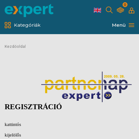
0
Kategóriák
Menü
Kezdőoldal
REGISZTRÁCIÓ
kattintós
kijelölős