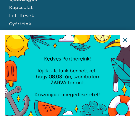
Kapcsolat
Letöltések
Gyártóink
Információ
Általános szerződési feltételek
Adatkezelési tájékoztató
Hallásvédelmi tájékoztató
Süti (cookie) tájékoztató
Házhozszállítási lehetőségek
Céginformáció
Nyitvatartás
Hétfő:
8:00 - 16:30
Kedd:
8:00 - 16:30