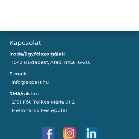
Szerda:
8:00 - 16:30
Csütörtök:
8:00 - 16:30
Péntek:
8:00 - 15:30
Garancia (P):
8:00 - 13:00
Kapcsolat
Iroda/ügyfélszolgálat:
1043 Budapest, Aradi utca 16-20.
E-mail:
info@expert.hu
RMA/raktár:
2151 Fót, Telkes Mária út 2.
HelloParks 1-es épület