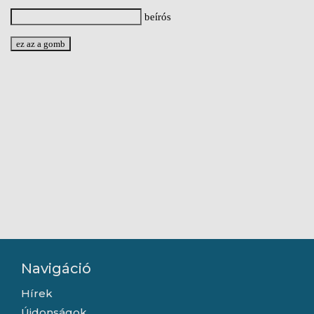
beírós
Navigáció
Hírek
Újdonságok