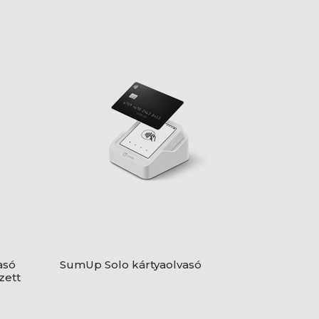
asó
SumUp Solo kártyaolvasó
zett