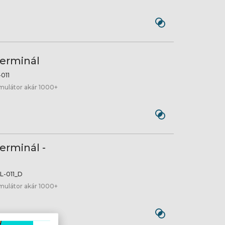
terminál
011
umulátor akár 1000+
erminál -
-011_D
umulátor akár 1000+