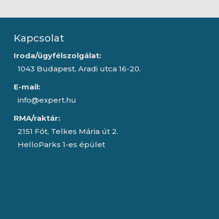
Kapcsolat
Iroda/ügyfélszolgálat:
1043 Budapest, Aradi utca 16-20.
E-mail:
info@expert.hu
RMA/raktár:
2151 Fót, Telkes Mária út 2.
HelloParks 1-es épület