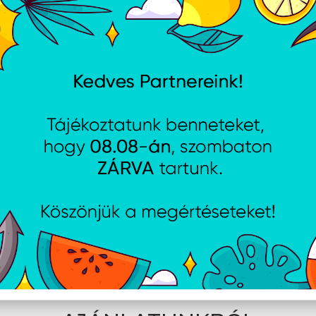
SumUp Solo Lite kártyaolvasó 
töltődokkoló szett
Cikkszám:
BUNSUL004
Gyártói cikkszám:
BUN-SU
kártya leolvasó, NFC, Bluetooth, integrált Li-ion akk
tranzakció egy feltöltéssel
SumUp Solo Lite kártyaolvasó 
töltődokkoló szett - Dobozsérü
Cikkszám:
BUNSUL004D
Gyártói cikkszám:
BUN-S
kártya leolvasó, NFC, Bluetooth, integrált Li-ion akk
tranzakció egy feltöltéssel