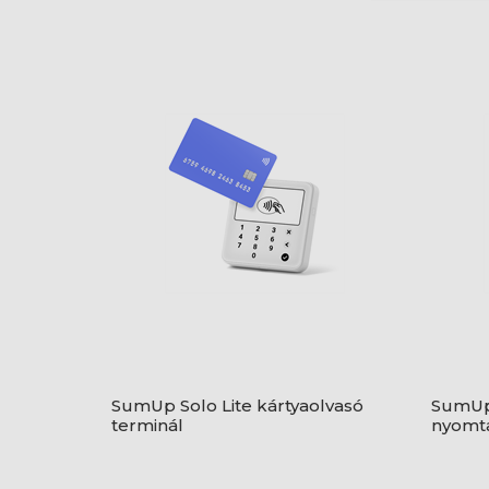
SumUp Solo Lite kártyaolvasó
SumUp 
terminál
nyomt