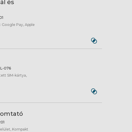
ál és
01
k: Google Pay, Apple
L-076
tett SIM-kártya,
yomtató
01
felület, Kompakt