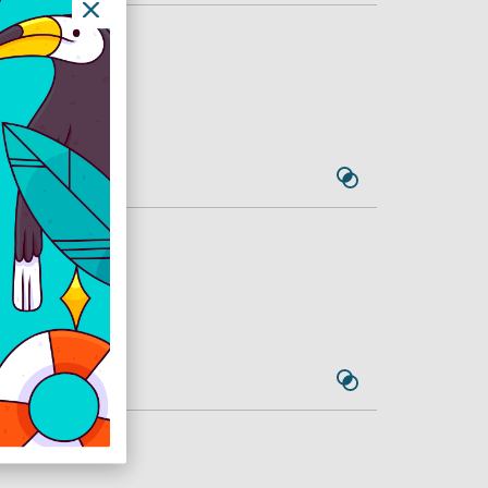
terminál és
L-004
umulátor akár 1000+
terminál és
lt
UL-004_D
umulátor akár 1000+