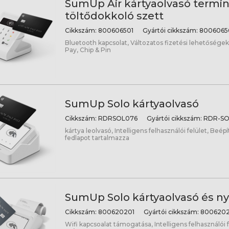
SumUp Air kártyaolvasó termin
töltődokkoló szett
Cikkszám:
800606501
Gyártói cikkszám:
8006065
Bluetooth kapcsolat, Változatos fizetési lehetősége
Pay, Chip & Pin
SumUp Solo kártyaolvasó
Cikkszám:
RDRSOL076
Gyártói cikkszám:
RDR-SO
kártya leolvasó, Intelligens felhasználói felület, Beépí
fedlapot tartalmazza
SumUp Solo kártyaolvasó és n
Cikkszám:
800620201
Gyártói cikkszám:
8006202
Wifi kapcsoalat támogatása, Intelligens felhasználói 