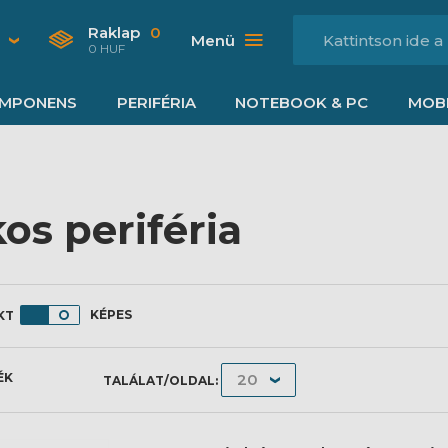
Raklap
0
Menü
0 HUF
MPONENS
PERIFÉRIA
NOTEBOOK & PC
MOBI
os periféria
KÉPES
ÉK
TALÁLAT/OLDAL: