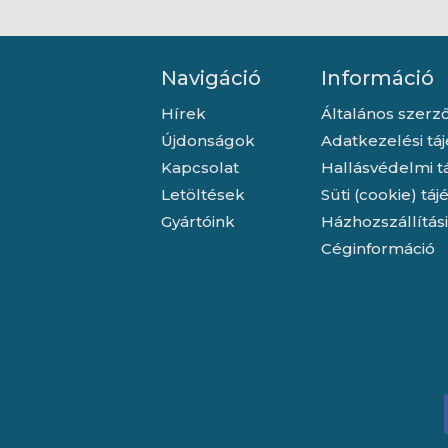
Navigáció
Információ
Hírek
Általános szerző
Újdonságok
Adatkezelési tá
Kapcsolat
Hallásvédelmi t
Letöltések
Süti (cookie) tá
Gyártóink
Házhozszállítás
Céginformáció