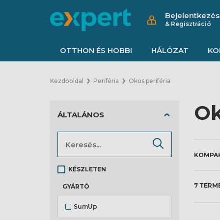
Bejelentkezés
& Regisztráció
OTTHON ÉS HOBBI
HÁLÓZAT
KO
Kezdőoldal
Periféria
Okos periféria
Ok
ÁLTALÁNOS
KÉSZLETEN
7 TERM
GYÁRTÓ
SumUp