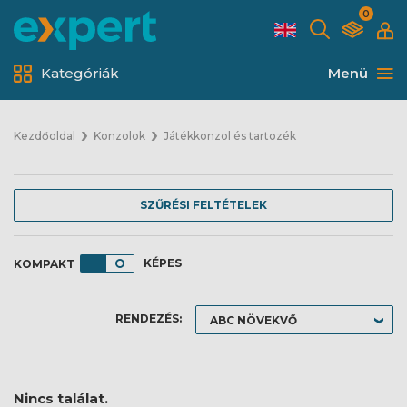
0
Kategóriák
Menü
Kezdőoldal
Konzolok
Játékkonzol és tartozék
SZŰRÉSI FELTÉTELEK
KÉPES
RENDEZÉS:
Nincs találat.