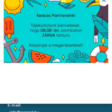
Házhozszállítási lehetőségek
Céginformáció
Nyitvatartás
Hétfő:
8:00 - 16:30
Kedd:
8:00 - 16:30
Szerda:
8:00 - 16:30
Csütörtök:
8:00 - 16:30
Péntek:
8:00 - 15:30
Garancia (P):
8:00 - 13:00
Kapcsolat
Iroda/ügyfélszolgálat:
1043 Budapest, Aradi utca 16-20.
E-mail:
info@expert.hu