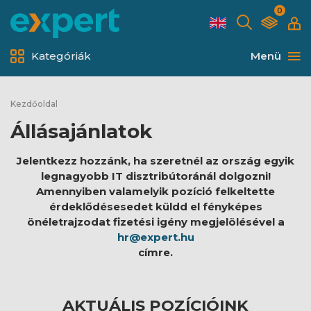
0
Kategóriák
Menü
Kezdőoldal
Állásajánlatok
Jelentkezz hozzánk, ha szeretnél az ország egyik
legnagyobb IT disztribútoránál dolgozni!
Amennyiben valamelyik pozíció felkeltette
érdeklődésesedet küldd el fényképes
önéletrajzodat fizetési igény megjelölésével a
hr@expert.hu
címre.
AKTUÁLIS POZÍCIÓINK