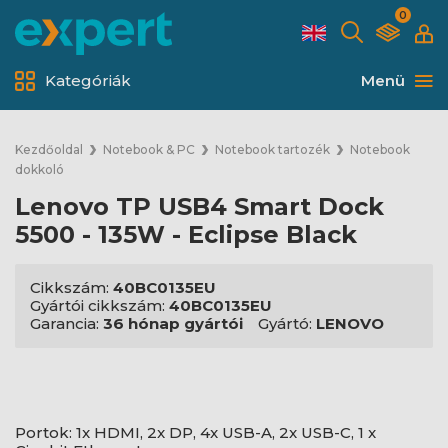
0
Kategóriák
Menü
Kezdőoldal
Notebook & PC
Notebook tartozék
Notebook
dokkoló
Lenovo TP USB4 Smart Dock
5500 - 135W - Eclipse Black
Cikkszám:
40BC0135EU
Gyártói cikkszám:
40BC0135EU
Garancia:
36 hónap gyártói
Gyártó:
LENOVO
Portok: 1x HDMI, 2x DP, 4x USB-A, 2x USB-C, 1 x