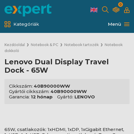
0
Kategóriák
Menü
Kezdőoldal
Notebook & PC
Notebook tartozék
Notebook
dokkoló
Lenovo Dual Display Travel
Dock - 65W
Cikkszám:
40B90000WW
Gyártói cikkszám:
40B90000WW
Garancia:
12 hónap
Gyártó:
LENOVO
65W, csatlakozók: 1xHDMI, 1xDP, 1xGigabit Ethernet,