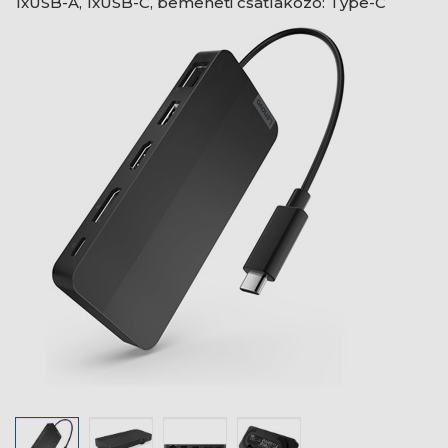
1xUSB-A, 1xUSB-C, bemeneti csatlakozó: Type-C