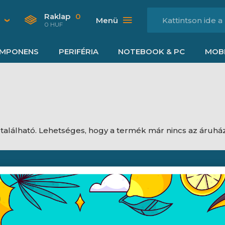
Raklap
0
Menü
0 HUF
MPONENS
PERIFÉRIA
NOTEBOOK & PC
MOBI
található. Lehetséges, hogy a termék már nincs az áruh
Nyitvatartás
dési feltételek
Hétfő:
8:00 - 16:30
jékoztató
Kedd:
8:00 - 16:30
ájékoztató
Szerda:
8:00 - 16:30