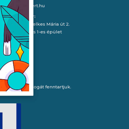
info@expert.hu
RMA/raktár:
2151 Fót, Telkes Mária út 2.
HelloParks 1-es épület
a változtatás jogát fenntartjuk.