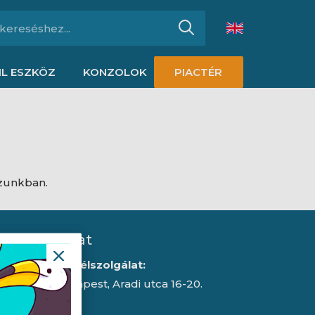
L ESZKÖZ
KONZOLOK
PIACTÉR
ázunkban.
Kapcsolat
Iroda/ügyfélszolgálat:
1043 Budapest, Aradi utca 16-20.
E-mail: