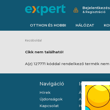
Bejelentkezés
& Regisztráció
OTTHON ÉS HOBBI
HÁLÓZAT
KO
Kezdőoldal
Cikk nem található!
A(z) 127771 kóddal rendelkező termék nem 
Navigáció
Információ
Hírek
Általános szerző
Újdonságok
Adatkezelési tá
Kapcsolat
Hallásvédelmi t