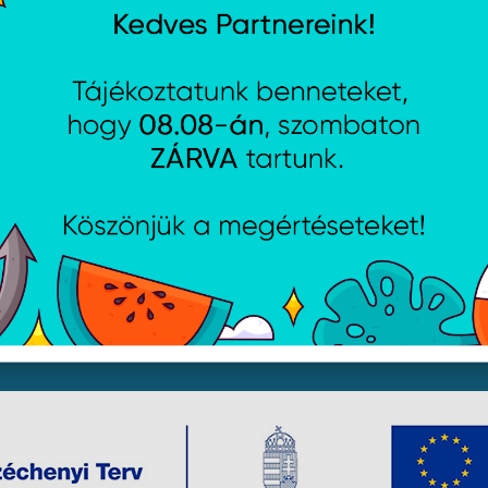
jékoztató
Csütörtök:
8:00 - 16:30
i lehetőségek
Péntek:
8:00 - 15:30
Garancia (P):
8:00 - 13:00
yelmét, hogy a honlapunkon található képek illusztrációk, 