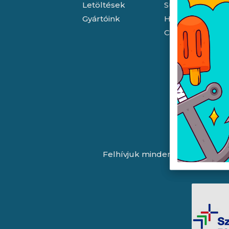
Letöltések
Süti (cookie) tá
Gyártóink
Házhozszállítás
Céginformáció
Felhívjuk minden látogatónk fig