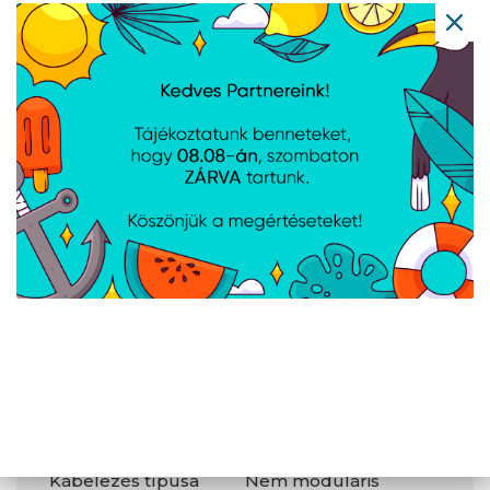
Ventilátor
80 mm
átmérője
Termék színe
Fekete
Teljesítmény
80 PLUS minősítés
80 PLUS Bronze
Csapágy-
Puska
technológia
Csatlakozók
és
csatlakozási
felületek
Kábelezés típusa
Nem moduláris