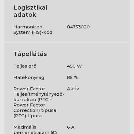
Logisztikai
adatok
Harmonized
84733020
System (HS)-kód
Tápellátás
Teljes erő
450 W
Hatékonyság
85 %
Power Factor
Aktív
Teljesítménytényező-
korrekció (PFC –
Power Factor
Correction) típusa
(PFC) típusa
Maximális
6 A
bemeneti áram (@