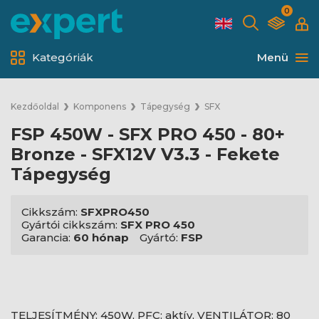
0
Kategóriák
Menü
Kezdőoldal
Komponens
Tápegység
SFX
FSP 450W - SFX PRO 450 - 80+
Bronze - SFX12V V3.3 - Fekete
Tápegység
Cikkszám:
SFXPRO450
Gyártói cikkszám:
SFX PRO 450
Garancia:
60 hónap
Gyártó:
FSP
TELJESÍTMÉNY: 450W, PFC: aktív, VENTILÁTOR: 80