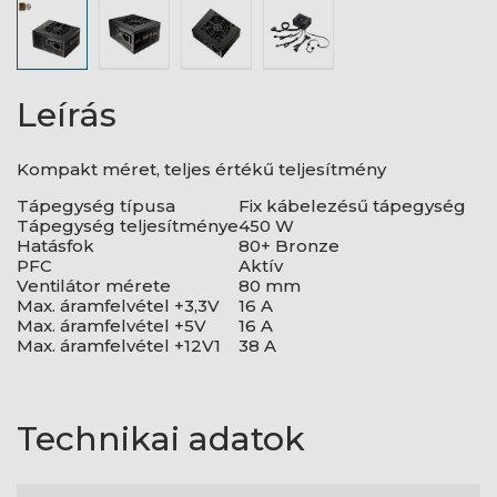
Leírás
Kompakt méret, teljes értékű teljesítmény
Tápegység típusa
Fix kábelezésű tápegység
Tápegység teljesítménye
450 W
Hatásfok
80+ Bronze
PFC
Aktív
Ventilátor mérete
80 mm
Max. áramfelvétel +3,3V
16 A
Max. áramfelvétel +5V
16 A
Max. áramfelvétel +12V1
38 A
Technikai adatok