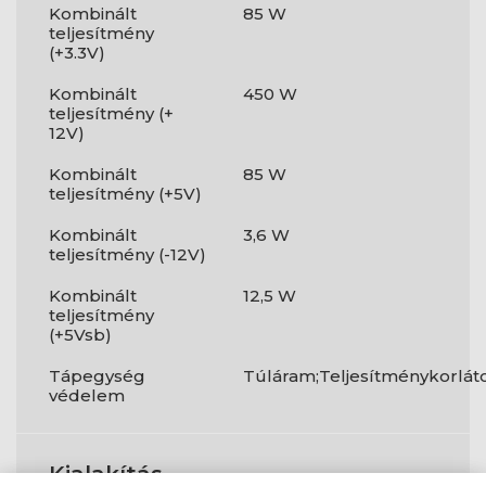
Kombinált
85 W
teljesítmény
(+3.3V)
Kombinált
450 W
teljesítmény (+
12V)
Kombinált
85 W
teljesítmény (+5V)
Kombinált
3,6 W
teljesítmény (-12V)
Kombinált
12,5 W
teljesítmény
(+5Vsb)
Tápegység
Túláram;Teljesítménykorlát
védelem
Kialakítás