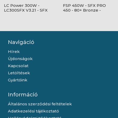
LC Power 300W -
FSP 450W - SFX PRO
LC300SFX V3.21 - SFX
450 - 80+ Bronze -
V3.21 - Szürke
SFX12V V3.3 - Fekete
Tápegység
Tápegység
Navigáció
Hírek
Újdonságok
Kapcsolat
Letöltések
Gyártóink
Információ
Általános szerződési feltételek
Adatkezelési tájékoztató