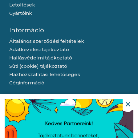
Letöltések
Gyártóink
Információ
Általános szerződési feltételek
Adatkezelési tájékoztató
Hallásvédelmi tájékoztató
Süti (cookie) tájékoztató
Házhozszállítási lehetőségek
Céginformáció
Nyitvatartás
Hétfő:
8:00 - 16:30
Kedd:
8:00 - 16:30
Szerda:
8:00 - 16:30
Csütörtök:
8:00 - 16:30