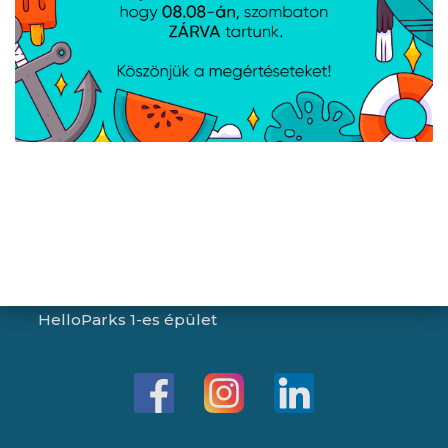
Péntek:
8:00 - 15:30
Garancia (P):
8:00 - 13:00
Kapcsolat
Iroda/ügyfélszolgálat:
1043 Budapest, Aradi utca 16-20.
E-mail:
info@expert.hu
RMA/raktár:
2151 Fót, Telkes Mária út 2.
HelloParks 1-es épület