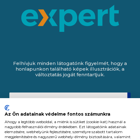
Felhívjuk minden látogatónk figyelmét, hogy a
honlapunkon található képek illusztrációk, a
változtatás jogát fenntartjuk.
Az Ön adatainak védelme fontos számunkra
Ahogy a legtöbb weboldal, a miénk is sütiket (cookie-kat) használ a
nagyobb felhasználói élmény érdekében. Ezt látogatóink adatainak
elemzésére, webhelyünk fejlesztésére, személyre szabott tartalom
megjelenítésére és nagyszerű webhely-élmény biztosítására, valamint