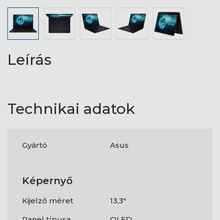
Leírás
Technikai adatok
Gyártó
Asus
Képernyő
Kijelző méret
13,3"
Panel típusa
OLED