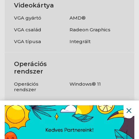
Videokártya
VGA gyártó
AMD®
VGA család
Radeon Graphics
VGA típusa
Integrált
Operációs
rendszer
Operációs
Windows® 11
rendszer
Csatlakozók
USB3.1
Igen
HDMI
Igen