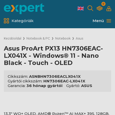
0
Kategóriák
Menü
Kezdőoldal
Notebook & PC
Notebook
Asus
Asus ProArt PX13 HN7306EAC-
LX041X - Windows® 11 - Nano
Black - Touch - OLED
Cikkszám:
ASNBHN7306EACLX041X
Gyártói cikkszám:
HN7306EAC-LX041X
Garancia:
36 hónap gyártói
Gyártó:
ASUS
13,3" WQ+ OLED, AMD® Ryzen™ AI MAX+ 395, 128GB,