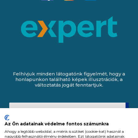
Felhívjuk minden látogatónk figyelmét, hogy a
honlapunkon található képek illusztrációk, a
változtatás jogát fenntartjuk.
Az Ön adatainak védelme fontos számunkra
Ahogy a legtöbb weboldal, a miénk is sütiket (cookie-kat) használ a
nagyobb felhasználói élmény érdekében. Ezt látogatóink adatainak