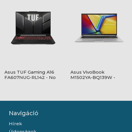
Asus TUF Gaming A16
Asus VivoBook
FA607NUG-RL142 - No
M1502YA-BQ139W -
OS - Mecha Gray
Windows® 11 - Quiet
Blue
Navigáció
Hírek
Újdonságok