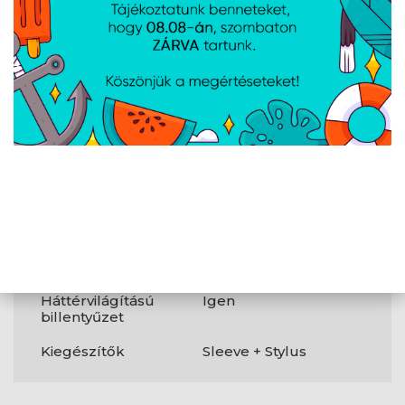
WLAN
802.11be
Bluetooth
Igen
Webkamera
Igen
Egyéb
Szín
Nano Black
Család
ProArt PX13
Súly
1,4 kg
Háttérvilágítású
Igen
billentyűzet
Kiegészítők
Sleeve + Stylus