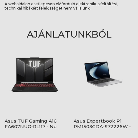
A weboldalon esetlegesen előforduló elektronikus feltöltési,
technikai hibákért felelősséget nem vállalunk.
AJÁNLATUNKBÓL
Asus TUF Gaming A16
Asus Expertbook P1
FA607NUG-RL117 - No
PM1503CDA-S72226W -
OS - Mecha Gray
Windows® 11 - Misty Grey