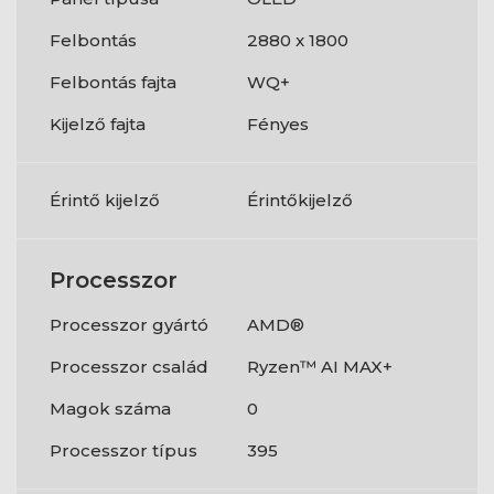
Felbontás
2880 x 1800
Felbontás fajta
WQ+
Kijelző fajta
Fényes
Érintő kijelző
Érintőkijelző
Processzor
Processzor gyártó
AMD®
Processzor család
Ryzen™ AI MAX+
Magok száma
0
Processzor típus
395