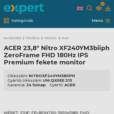
0
Kategóriák
Menü
Kezdőoldal
Periféria
Monitor
Acer
ACER 23,8" Nitro XF240YM3biiph
ZeroFrame FHD 180Hz IPS
Premium fekete monitor
Cikkszám:
NITROXF240YM3BIIPH
Gyártói cikkszám:
UM.QX0EE.315
Garancia:
24 hónap
Gyártó:
ACER
MÉRET: 23,8", FELBONTÁS: 1920x1080, FHD,