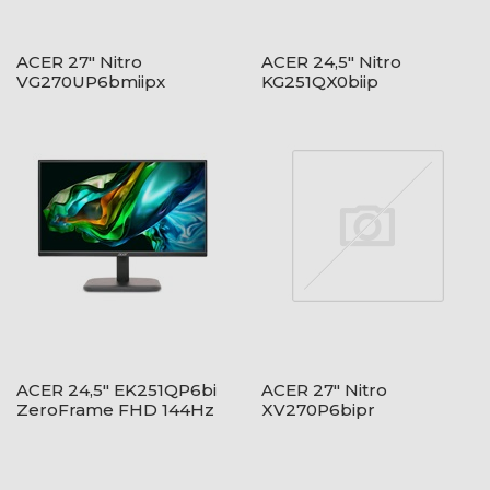
ACER 27" Nitro
ACER 24,5" Nitro
VG270UP6bmiipx
KG251QX0biip
ZeroFrame QHD 144Hz
ZeroFrame FHD 200Hz
IPS fekete monitor
VA fekete monitor
ACER 24,5" EK251QP6bi
ACER 27" Nitro
ZeroFrame FHD 144Hz
XV270P6bipr
IPS fekete monitor
ZeroFrame FHD 144Hz
IPS fekete monitor