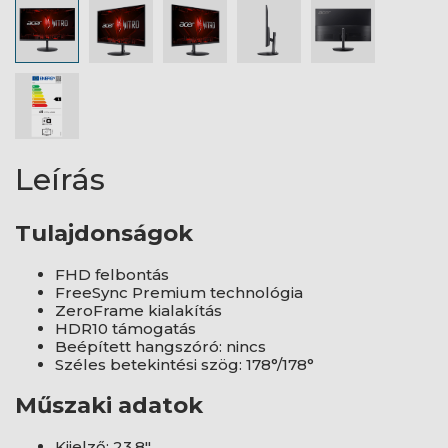
Leírás
Tulajdonságok
FHD felbontás
FreeSync Premium technológia
ZeroFrame kialakítás
HDR10 támogatás
Beépített hangszóró: nincs
Széles betekintési szög: 178°/178°
Műszaki adatok
Kijelző: 23,8"