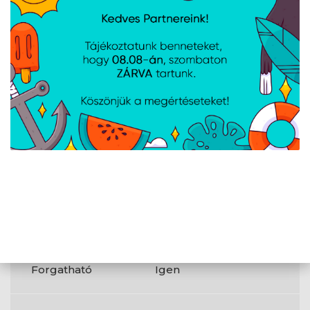
Termék színe
Fekete
VESA szerelés
Igen
Magasságigazítás
Igen
AMD FreeSync
Igen
Elfordulás
Nem
Forgatható
Igen