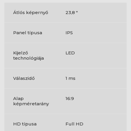
Átlós képernyő
23,8 "
Panel típusa
IPS
Kijelző
LED
technológiája
Válaszidő
1 ms
Alap
16:9
képméretarány
HD típusa
Full HD