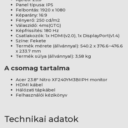
Panel típusa: IPS
Felbontás: 1920 x 1080
Képarány: 16:9
Fényerő: 250 cd/m2
Válaszidő: 4ms(GTG)
Képfrissítés: 180 Hz
Csatlakozók: 1x HDMI(v2.0), 1x DisplayPort(v1.4)
Színe: Fekete
Termék mérete (állvánnyal): 540.2 x 376.6~476.6
x 233.7 mm
Termék súlya (állvánnyal): 3,58 kg
A csomag tartalma
Acer 23.8" Nitro XF240YM3BIIPH monitor
HDMI kábel
Hálózati tápkábel
Felhasználói kézikönyv
Technikai adatok