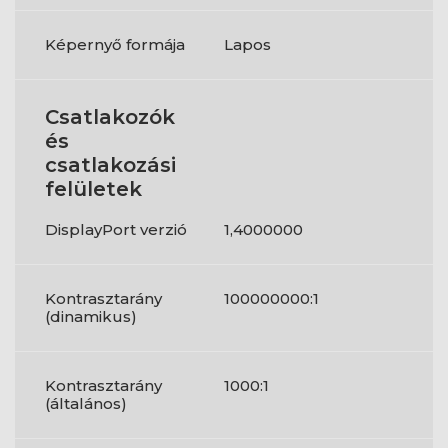
Képernyő formája
Lapos
Csatlakozók
és
csatlakozási
felületek
DisplayPort verzió
1,4000000
Kontrasztarány
100000000:1
(dinamikus)
Kontrasztarány
1000:1
(általános)