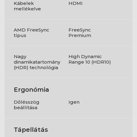
Kábelek
HDMI
mellékelve
AMD FreeSync
FreeSync
típus
Premium
Nagy
High Dynamic
dinamikatartomány
Range 10 (HDR10)
(HDR) technológia
Ergonómia
Dőlésszög
Igen
beállítása
Tápellátás