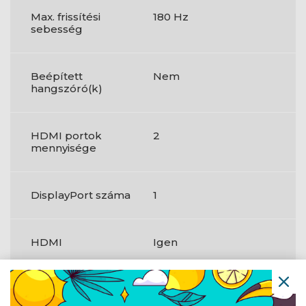
Max. frissítési
180 Hz
sebesség
Beépített
Nem
hangszóró(k)
HDMI portok
2
mennyisége
DisplayPort száma
1
HDMI
Igen
HDMI-verzió
2.0