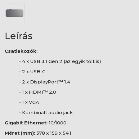
Leírás
Csatlakozók:
• 4 x USB 3.1 Gen 2 (az egyik tölt is)
• 2 x USB-C
• 2 x DisplayPort™ 1.4
• 1 x HDMI™ 2.0
• 1 x VGA
• Kombinált audio jack
Gigabit Ethernet:
10/1000
Méret (mm):
378 x 159 x 54,1