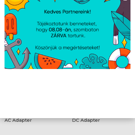
ÚJDONSÁG
Lenovo USB-C Adapter
ASUS 68W Adapter -
65W - GX20P92529 -
Fekete
Black
ÚJDONSÁG
Lenovo Slim USB-C 65W
NBT ASUS ROG 240W
AC Adapter
DC Adapter