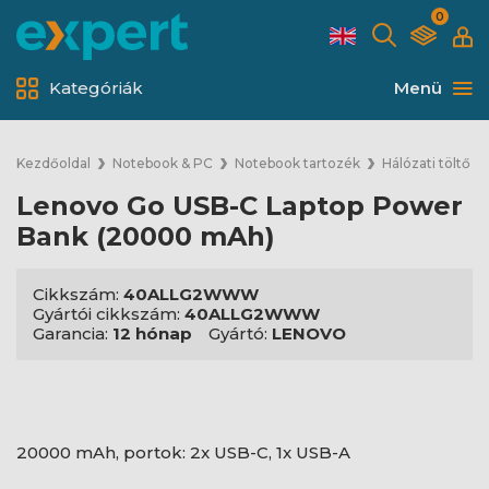
0
Kategóriák
Menü
Kezdőoldal
Notebook & PC
Notebook tartozék
Hálózati töltő
Lenovo Go USB-C Laptop Power
Bank (20000 mAh)
Cikkszám:
40ALLG2WWW
Gyártói cikkszám:
40ALLG2WWW
Garancia:
12 hónap
Gyártó:
LENOVO
20000 mAh, portok: 2x USB-C, 1x USB-A