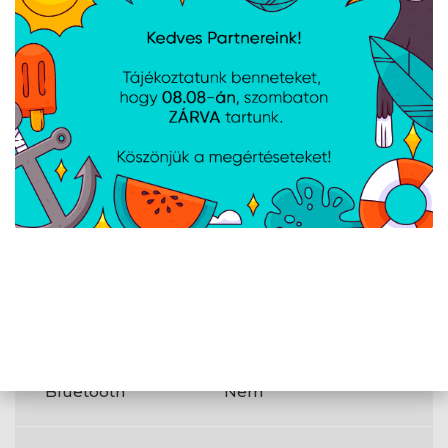
Hangfal
Asztali /
elhelyezése
könyvespolc
Meghajtó átmérője
58 mm
Csatlakozók
és
csatlakozási
felületek
Kapcsolódási
Vezetékes
technológia
USB
Igen
csatlakoztathatóság
Bluetooth
Nem