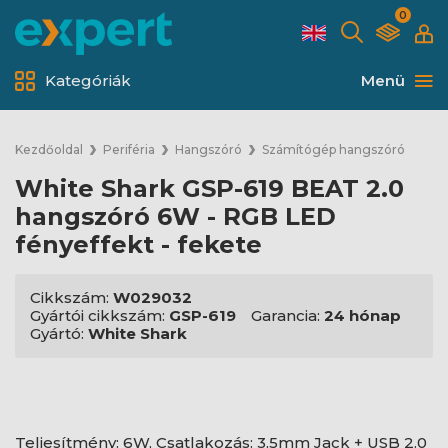
0
Kategóriák
Menü
Kezdőoldal
Periféria
Hangszóró
Számítógép hangszóró
White Shark GSP-619 BEAT 2.0
hangszóró 6W - RGB LED
fényeffekt - fekete
Cikkszám:
W029032
Gyártói cikkszám:
GSP-619
Garancia:
24 hónap
Gyártó:
White Shark
Teljesítmény: 6W, Csatlakozás: 3,5mm Jack + USB 2.0