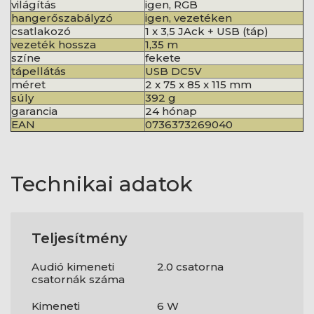
világítás
igen, RGB
hangerőszabályzó
igen, vezetéken
csatlakozó
1 x 3,5 JAck + USB (táp)
vezeték hossza
1,35 m
színe
fekete
tápellátás
USB DC5V
méret
2 x 75 x 85 x 115 mm
súly
392 g
garancia
24 hónap
EAN
0736373269040
Technikai adatok
Teljesítmény
Audió kimeneti
2.0 csatorna
csatornák száma
Kimeneti
6 W