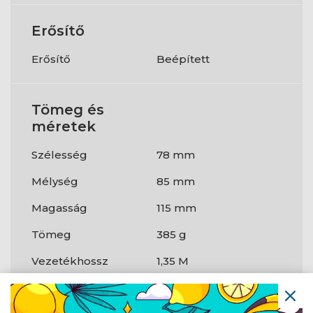
Erősítő
Erősítő
Beépített
Tömeg és
méretek
Szélesség
78 mm
Mélység
85 mm
Magasság
115 mm
Tömeg
385 g
Vezetékhossz
1,35 M
Hangszóró