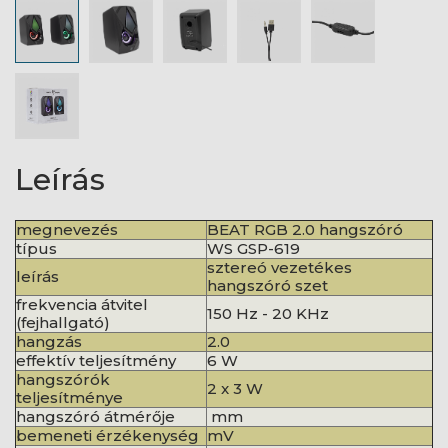
Leírás
megnevezés
BEAT RGB 2.0 hangszóró
típus
WS GSP-619
sztereó vezetékes
leírás
hangszóró szet
frekvencia átvitel
150 Hz - 20 KHz
(fejhallgató)
hangzás
2.0
effektív teljesítmény
6 W
hangszórók
2 x 3 W
teljesítménye
hangszóró átmérője
mm
bemeneti érzékenység
mV