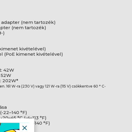
ti adapter (nem tartozék)
adapter (nem tartozék)
8-)
imenet kivételével)
 (PoE kimenet kivételével)
t: 42W
: 52W
: 202W*
en. 161 W-ra (230 V) vagy 121 W-ra (115 V) csökkentve 60 ° C-
tása
(-22–140 °F)
20–45 °C (-4–113 °F)
-20–60 °C (-4–140 °F)
ó