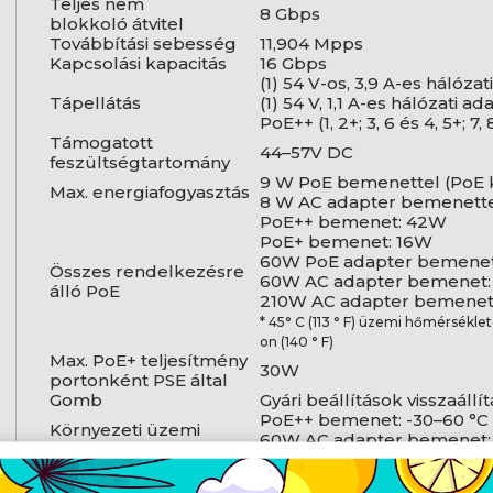
Teljes nem
8 Gbps
blokkoló átvitel
Továbbítási sebesség
11,904 Mpps
Kapcsolási kapacitás
16 Gbps
(1) 54 V-os, 3,9 A-es hálóza
Tápellátás
(1) 54 V, 1,1 A-es hálózati 
PoE++ (1, 2+; 3, 6 és 4, 5+; 7, 
Támogatott
44–57V DC
feszültségtartomány
9 W PoE bemenettel (PoE k
Max. energiafogyasztás
8 W AC adapter bemenettel
PoE++ bemenet: 42W
PoE+ bemenet: 16W
60W PoE adapter bemene
Összes rendelkezésre
60W AC adapter bemenet
álló PoE
210W AC adapter bemenet
* 45° C (113 ° F) üzemi hőmérséklet
on (140 ° F)
Max. PoE+ teljesítmény
30W
portonként PSE által
Gomb
Gyári beállítások visszaállí
PoE++ bemenet: -30–60 °C 
Környezeti üzemi
60W AC adapter bemenet: -
hőmérséklet
210W AC adapter bemenet: 
Környezeti páratartalom
10–90% nem kondenzálód