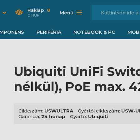
Raklap
0
Menü
0 HUF
MPONENS
PERIFÉRIA
NOTEBOOK & PC
MOBI
Ubiquiti UniFi Swit
nélkül), PoE max. 
Cikkszám:
USWULTRA
Gyártói cikkszám:
USW-U
Garancia:
24 hónap
Gyártó:
Ubiquiti