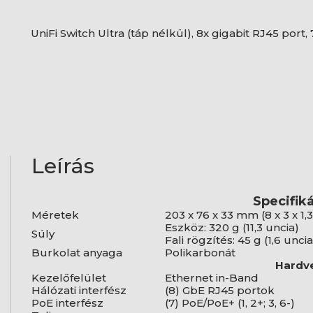
UniFi Switch Ultra (táp nélkül), 8x gigabit RJ45 port
Leírás
Specifik
Méretek
203 x 76 x 33 mm (8 x 3 x 1,3
Eszköz: 320 g (11,3 uncia)
Súly
Fali rögzítés: 45 g (1,6 uncia
Burkolat anyaga
Polikarbonát
Hardv
Kezelőfelület
Ethernet in-Band
Hálózati interfész
(8) GbE RJ45 portok
PoE interfész
(7) PoE/PoE+ (1, 2+; 3, 6-)