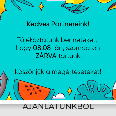
Tanúsítványok
CE, FCC, IC
Kapcsolási 
STP / RSTP prioritásokkal és
A portok elszigetelése
Viharvezérlés
Port tükrözés
A 2. réteg jellemzői
Multicast / broadcast seb
Áramlásvezérlés
Jumbo keretek
Kilépési sebességkorlátoz
A 3. réteg jellemzői
–
Led-e
Rendszer
Állapot
PoE
Ethernet
kapcsolat/tevékenység
Alkalmazási kö
UniFi Network
8.0.28-as és újabb verziók
AJÁNLATUNKBÓL