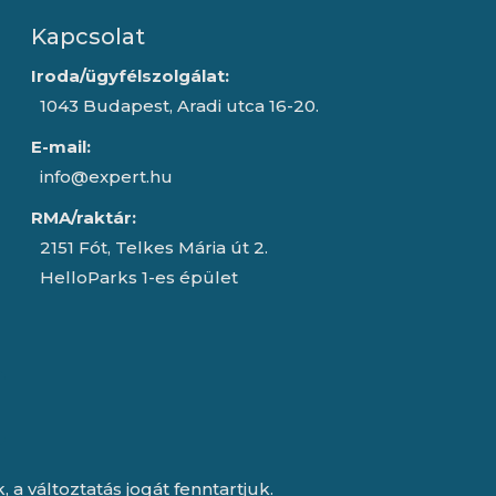
Kapcsolat
Iroda/ügyfélszolgálat:
1043 Budapest, Aradi utca 16-20.
E-mail:
info@expert.hu
RMA/raktár:
2151 Fót, Telkes Mária út 2.
HelloParks 1-es épület
a változtatás jogát fenntartjuk.