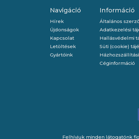
Navigáció
Információ
Hírek
Általános szerző
Újdonságok
Adatkezelési tá
Kapcsolat
Hallásvédelmi t
Letöltések
Süti (cookie) tá
Gyártóink
Házhozszállítás
Céginformáció
Felhívjuk minden látogatónk fig