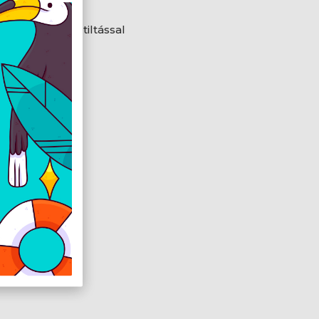
funkciók
 port-szintű letiltással
ességkorlátozás
ás
k
vetelmények