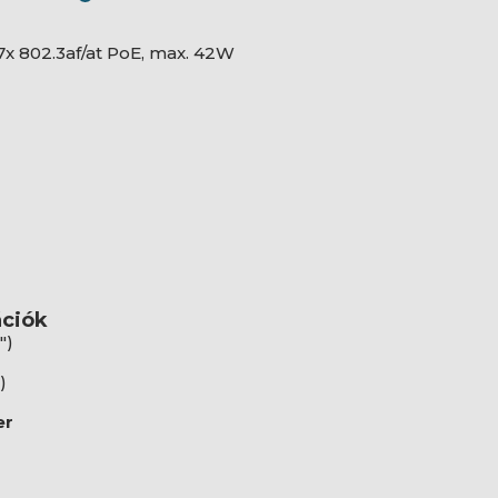
, 7x 802.3af/at PoE, max. 42W
ációk
")
)
er