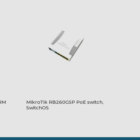
+RM
MikroTik RB260GSP PoE switch,
SwitchOS