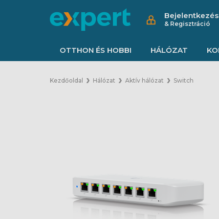
Bejelentkezés
& Regisztráció
OTTHON ÉS HOBBI
HÁLÓZAT
KO
Kezdőoldal
Hálózat
Aktív hálózat
Switch