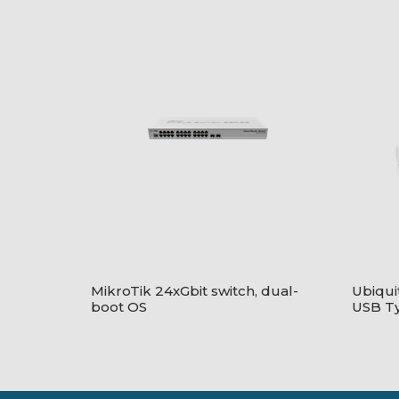
MikroTik 24xGbit switch, dual-
Ubiquit
boot OS
USB Ty