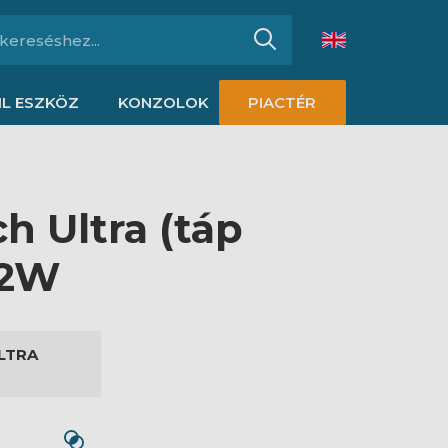
L ESZKÖZ
KONZOLOK
PIACTÉR
ch Ultra (táp
42W
LTRA