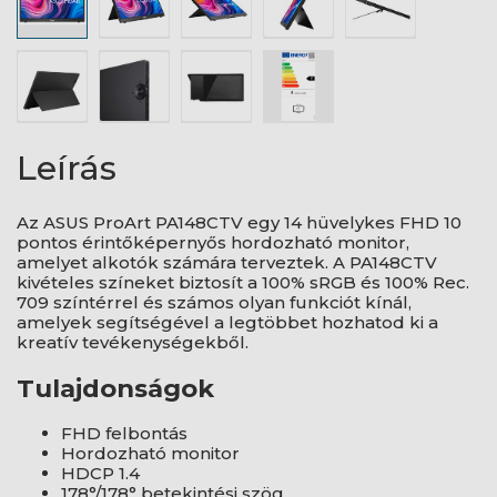
Leírás
Az ASUS ProArt PA148CTV egy 14 hüvelykes FHD 10
pontos érintőképernyős hordozható monitor,
amelyet alkotók számára terveztek. A PA148CTV
kivételes színeket biztosít a 100% sRGB és 100% Rec.
709 színtérrel és számos olyan funkciót kínál,
amelyek segítségével a legtöbbet hozhatod ki a
kreatív tevékenységekből.
Tulajdonságok
FHD felbontás
Hordozható monitor
HDCP 1.4
178°/178° betekintési szög