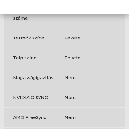
letöltési
(downstream)
csatlakozók
száma
Termék színe
Fekete
Talp színe
Fekete
Magasságigazítás
Nem
NVIDIA G-SYNC
Nem
AMD FreeSync
Nem