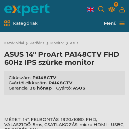
0
Kategóriák
Menü
Kezdőoldal
Periféria
Monitor
Asus
ASUS 14" ProArt PA148CTV FHD
60Hz IPS szürke monitor
Cikkszám:
PA148CTV
Gyártói cikkszám:
PA148CTV
Garancia:
36 hónap
Gyártó:
ASUS
MÉRET: 14", FELBONTÁS: 1920x1080, FHD,
VÁLASZIDŐ: 5ms, CSATLAKOZÁS: micro HDMI - USBC,