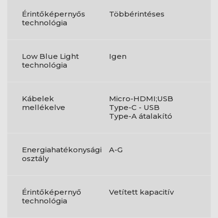
Érintőképernyős
Többérintéses
technológia
Low Blue Light
Igen
technológia
Kábelek
Micro-HDMI;USB
mellékelve
Type-C - USB
Type-A átalakító
Energiahatékonysági
A-G
osztály
Érintőképernyő
Vetített kapacitív
technológia