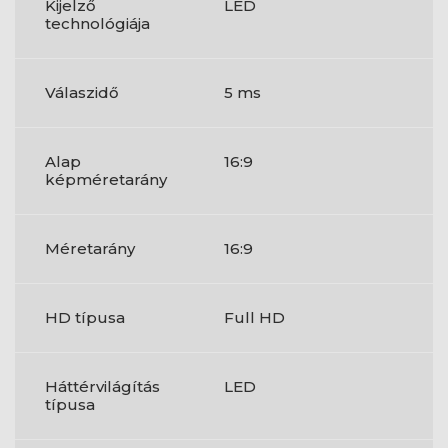
Kijelző
LED
technológiája
Válaszidő
5 ms
Alap
16:9
képméretarány
Méretarány
16:9
HD típusa
Full HD
Háttérvilágítás
LED
típusa