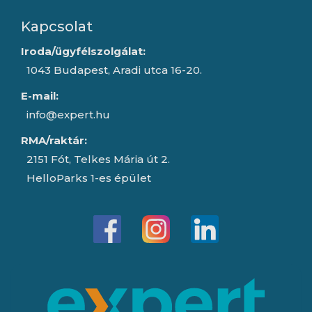
Kapcsolat
Iroda/ügyfélszolgálat:
1043 Budapest, Aradi utca 16-20.
E-mail:
info@expert.hu
RMA/raktár:
2151 Fót, Telkes Mária út 2.
HelloParks 1-es épület