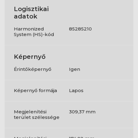
Logisztikai
adatok
Harmonized
85285210
System (HS)-kód
Képernyő
Érintőképernyő
Igen
Képernyő formája
Lapos
Megjelenítési
309,37 mm
terület szélessége