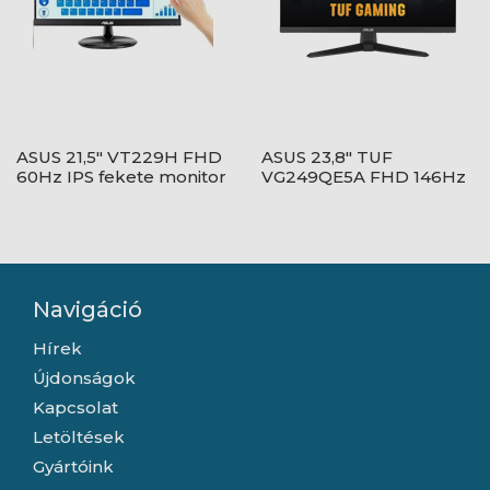
ASUS 21,5" VT229H FHD
ASUS 23,8" TUF
60Hz IPS fekete monitor
VG249QE5A FHD 146Hz
IPS fekete monitor
Navigáció
Hírek
Újdonságok
Kapcsolat
Letöltések
Gyártóink