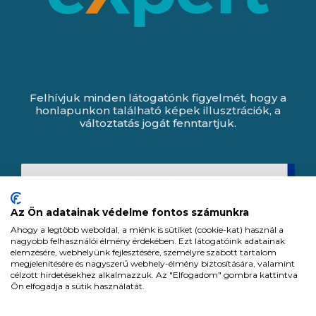
Felhívjuk minden látogatónk figyelmét, hogy a
honlapunkon található képek illusztrációk, a
változtatás jogát fenntartjuk.
Az Ön adatainak védelme fontos számunkra
Ahogy a legtöbb weboldal, a miénk is sütiket (cookie-kat) használ a
nagyobb felhasználói élmény érdekében. Ezt látogatóink adatainak
elemzésére, webhelyünk fejlesztésére, személyre szabott tartalom
megjelenítésére és nagyszerű webhely-élmény biztosítására, valamint
célzott hirdetésekhez alkalmazzuk. Az "Elfogadom" gombra kattintva
Ön elfogadja a sütik használatát.
Expert Zrt. © 1991 -
2026
.