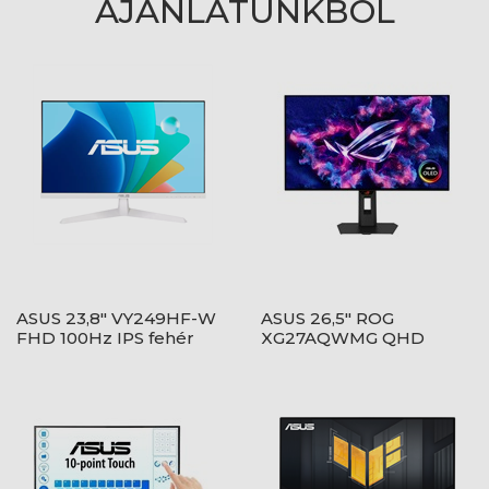
AJÁNLATUNKBÓL
ASUS 23,8" VY249HF-W
ASUS 26,5" ROG
FHD 100Hz IPS fehér
XG27AQWMG QHD
monitor
280Hz WOLED fekete
monitor