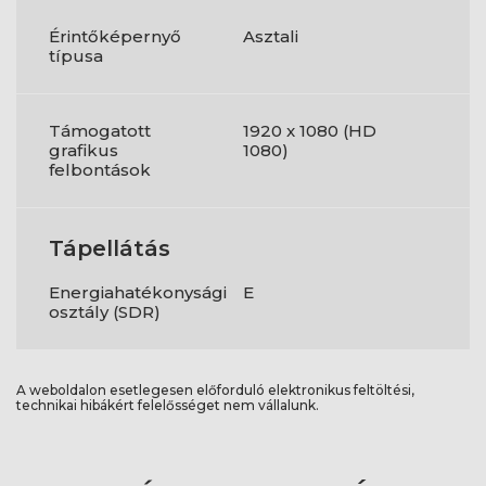
Érintőképernyő
Asztali
típusa
Támogatott
1920 x 1080 (HD
grafikus
1080)
felbontások
Tápellátás
Energiahatékonysági
E
osztály (SDR)
A weboldalon esetlegesen előforduló elektronikus feltöltési,
technikai hibákért felelősséget nem vállalunk.