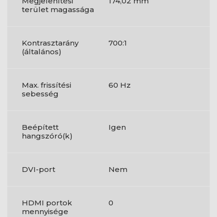
Megjelenítési
174,02 mm
terület magassága
Kontrasztarány
700:1
(általános)
Max. frissítési
60 Hz
sebesség
Beépített
Igen
hangszóró(k)
DVI-port
Nem
HDMI portok
0
mennyisége