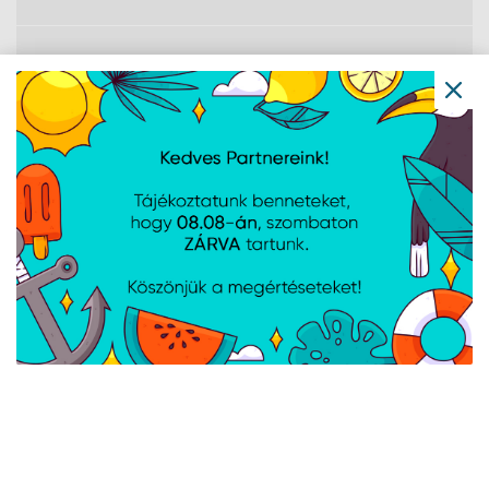
DisplayPort száma
0
Hangbemenet
Nincs
VGA (D-Sub)
0
portok száma
Fejhallgató
Nem
kimenet
HDMI
Nem
C típusú USB
1