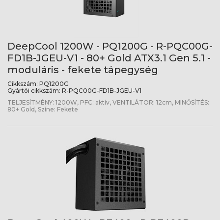
DeepCool 1200W - PQ1200G - R-PQC00G-
FD1B-JGEU-V1 - 80+ Gold ATX3.1 Gen 5.1 -
moduláris - fekete tápegység
Cikkszám:
PQ1200G
Gyártói cikkszám:
R-PQC00G-FD1B-JGEU-V1
TELJESÍTMÉNY: 1200W, PFC: aktív, VENTILÁTOR: 12cm, MINŐSÍTÉS:
80+ Gold, Színe: Fekete