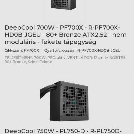
DeepCool 700W - PF700X - R-PF700X-
HD0B-JGEU - 80+ Bronze ATX2.52 - nem
moduláris - fekete tápegység
Cikkszám:
PF700X
Gyártói cikkszám:
R-PF700X-HD0B-JGEU
TELJESÍTMÉNY: 700W, PFC: aktív, VENTILÁTOR: 12cm, MINŐSÍTÉS:
80+ Bronze, Színe: Fekete
DeepCool 750W - PL750-D - R-PL750D-