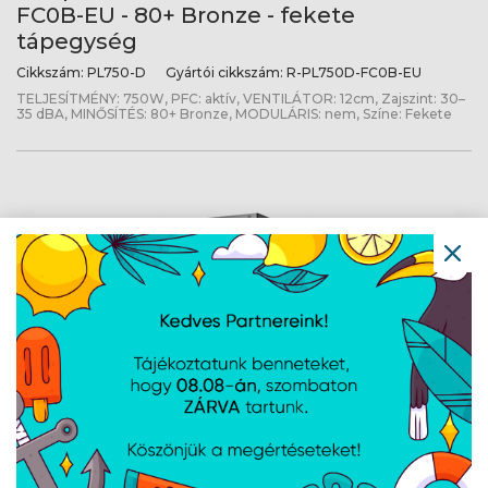
FC0B-EU - 80+ Bronze - fekete
tápegység
Cikkszám:
PL750-D
Gyártói cikkszám:
R-PL750D-FC0B-EU
TELJESÍTMÉNY: 750W, PFC: aktív, VENTILÁTOR: 12cm, Zajszint: 30–
35 dBA, MINŐSÍTÉS: 80+ Bronze, MODULÁRIS: nem, Színe: Fekete
DeepCool 750W - PQ750G - R-PQ750G-
FD1B-JGEU-V1 - 80+ Gold ATX3.1 Gen 5.1 -
moduláris - fekete tápegység
Cikkszám:
PQ750G
Gyártói cikkszám:
R-PQ750G-FD1B-JGEU-V1