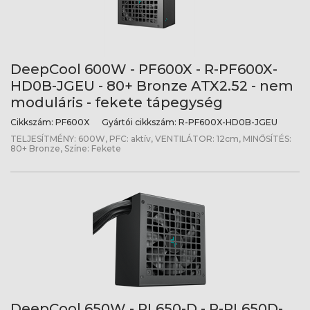
DeepCool 600W - PF600X - R-PF600X-
HD0B-JGEU - 80+ Bronze ATX2.52 - nem
moduláris - fekete tápegység
Cikkszám:
PF600X
Gyártói cikkszám:
R-PF600X-HD0B-JGEU
TELJESÍTMÉNY: 600W, PFC: aktív, VENTILÁTOR: 12cm, MINŐSÍTÉS:
80+ Bronze, Színe: Fekete
DeepCool 650W - PL650-D - R-PL650D-