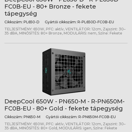
FC0B-EU - 80+ Bronze - fekete
tápegység
Cikkszám:
PL650-D
Gyártói cikkszám:
R-PL650D-FC0B-EU
TELJESÍTMÉNY: 650W, PFC: aktív, VENTILÁTOR: 12cm, Zajszint: 30–
35 dBA, MINŐSÍTÉS: 80+ Bronze, MODULÁRIS: nem, Színe: Fekete
DeepCool 650W - PN650-M - R-PN650M-
FC0B-EU - 80+ Gold - fekete tápegység
Cikkszám:
PN650-M
Gyártói cikkszám:
R-PN650M-FC0B-EU
TELJESÍTMÉNY: 650W, PFC: aktív, VENTILÁTOR: 12cm, Zajszint: 30–
35 dBA, MINŐSÍTÉS: 80+ Gold, MODULÁRIS: igen, Színe: Fekete