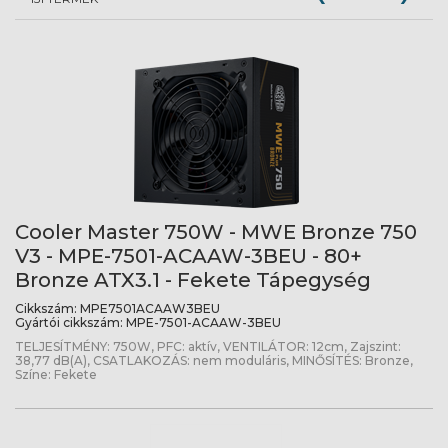
Cooler Master 750W - MWE Bronze 750
V3 - MPE-7501-ACAAW-3BEU - 80+
Bronze ATX3.1 - Fekete Tápegység
Cikkszám:
MPE7501ACAAW3BEU
Gyártói cikkszám:
MPE-7501-ACAAW-3BEU
TELJESÍTMÉNY: 750W, PFC: aktív, VENTILÁTOR: 12cm, Zajszint:
38,77 dB(A), CSATLAKOZÁS: nem moduláris, MINŐSÍTÉS: Bronze,
Színe: Fekete