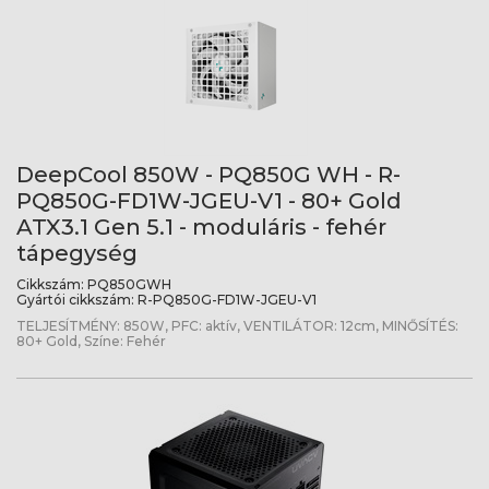
DeepCool 850W - PQ850G WH - R-
PQ850G-FD1W-JGEU-V1 - 80+ Gold
ATX3.1 Gen 5.1 - moduláris - fehér
tápegység
Cikkszám:
PQ850GWH
Gyártói cikkszám:
R-PQ850G-FD1W-JGEU-V1
TELJESÍTMÉNY: 850W, PFC: aktív, VENTILÁTOR: 12cm, MINŐSÍTÉS:
80+ Gold, Színe: Fehér