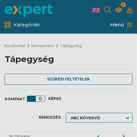
0
Kategóriák
Menü
Kezdőoldal
Komponens
Tápegység
Tápegység
SZŰRÉSI FELTÉTELEK
KÉPES
RENDEZÉS:
151 TERMÉK