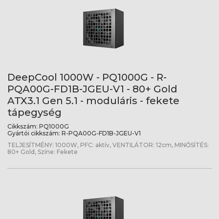
DeepCool 1000W - PQ1000G - R-
PQA00G-FD1B-JGEU-V1 - 80+ Gold
ATX3.1 Gen 5.1 - moduláris - fekete
tápegység
Cikkszám:
PQ1000G
Gyártói cikkszám:
R-PQA00G-FD1B-JGEU-V1
TELJESÍTMÉNY: 1000W, PFC: aktív, VENTILÁTOR: 12cm, MINŐSÍTÉS:
80+ Gold, Színe: Fekete