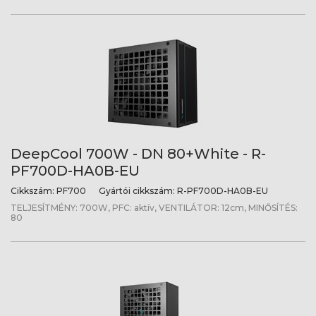
DeepCool 700W - DN 80+White - R-
PF700D-HA0B-EU
Cikkszám:
PF700
Gyártói cikkszám:
R-PF700D-HA0B-EU
TELJESÍTMÉNY: 700W, PFC: aktív, VENTILÁTOR: 12cm, MINŐSÍTÉS:
80