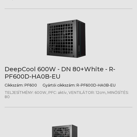
DeepCool 600W - DN 80+White - R-
PF600D-HA0B-EU
Cikkszám:
PF600
Gyártói cikkszám:
R-PF600D-HA0B-EU
TELJESÍTMÉNY: 600W, PFC: aktív, VENTILÁTOR: 12cm, MINŐSÍTÉS:
80