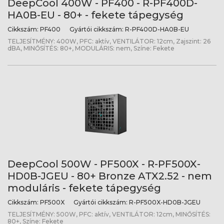
DeepCool 400W - PF400 - R-PF400D-
HA0B-EU - 80+ - fekete tápegység
Cikkszám:
PF400
Gyártói cikkszám:
R-PF400D-HA0B-EU
TELJESÍTMÉNY: 400W, PFC: aktív, VENTILÁTOR: 12cm, Zajszint: 26
dBA, MINŐSÍTÉS: 80+, MODULÁRIS: nem, Színe: Fekete
DeepCool 500W - PF500X - R-PF500X-
HD0B-JGEU - 80+ Bronze ATX2.52 - nem
moduláris - fekete tápegység
Cikkszám:
PF500X
Gyártói cikkszám:
R-PF500X-HD0B-JGEU
TELJESÍTMÉNY: 500W, PFC: aktív, VENTILÁTOR: 12cm, MINŐSÍTÉS:
80+, Színe: Fekete