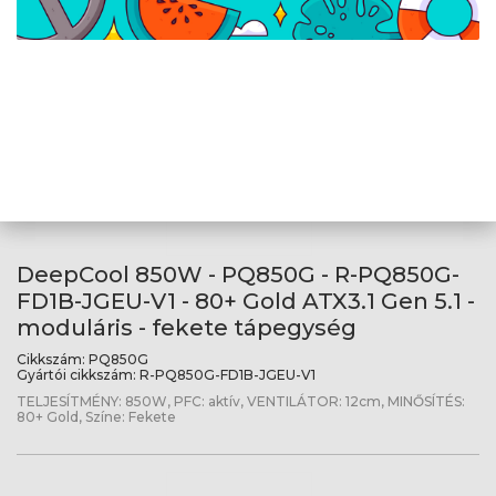
TELJESÍTMÉNY: 750W, PFC: aktív, VENTILÁTOR: 12cm, MINŐSÍTÉS:
80+ Gold, Színe: Fekete
DeepCool 850W - PQ850G - R-PQ850G-
FD1B-JGEU-V1 - 80+ Gold ATX3.1 Gen 5.1 -
moduláris - fekete tápegység
Cikkszám:
PQ850G
Gyártói cikkszám:
R-PQ850G-FD1B-JGEU-V1
TELJESÍTMÉNY: 850W, PFC: aktív, VENTILÁTOR: 12cm, MINŐSÍTÉS:
80+ Gold, Színe: Fekete