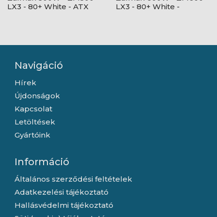
LX3 - 80+ White - ATX
LX3 - 80+ White -
12V Ver2.31 - nem
ATX12V Ver2.31 - nem
moduláris - Fekete
moduláris - Fekete
Tápegység
Tápegység
Navigáció
Hírek
Újdonságok
Kapcsolat
Letöltések
Gyártóink
Információ
Általános szerződési feltételek
Adatkezelési tájékoztató
Hallásvédelmi tájékoztató