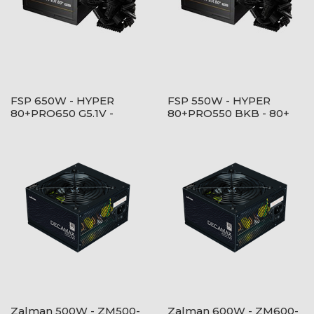
FSP 650W - HYPER
FSP 550W - HYPER
80+PRO650 G5.1V -
80+PRO550 BKB - 80+
Bulk/OEM - 80+ Bronze
Bronze - ATX12V V2.52 -
- Fekete Tápegység
Fekete Tápegység
Zalman 500W - ZM500-
Zalman 600W - ZM600-