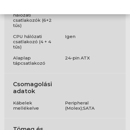
PCI Express
2
hálózati
csatlakozók (6+2
tűs)
CPU hálózati
Igen
csatlakozó (4 + 4
tűs)
Alaplap
24-pin ATX
tápcsatlakozó
Csomagolási
adatok
Kábelek
Peripheral
mellékelve
(Molex);SATA
Tömeg és