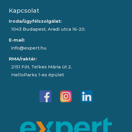
Kapcsolat
Iroda/ügyfélszolgálat:
1043 Budapest, Aradi utca 16-20.
E-mail:
info@expert.hu
RMA/raktár:
2151 Fót, Telkes Mária út 2.
HelloParks 1-es épület