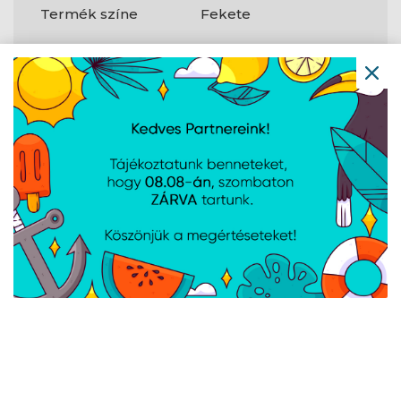
Termék színe
Fekete
Teljesítmény
80 PLUS minősítés
80 PLUS Gold
Csapágy-
Golyóscsapágy
technológia
Csatlakozók
és
csatlakozási
felületek
Kábelezés típusa
Nem moduláris
ATX tápegység
Igen
csatlakozója (24
tűs)