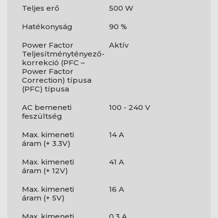
Teljes erő
500 W
Hatékonyság
90 %
Power Factor
Aktív
Teljesítménytényező-
korrekció (PFC –
Power Factor
Correction) típusa
(PFC) típusa
AC bemeneti
100 - 240 V
feszültség
Max. kimeneti
14 A
áram (+ 3.3V)
Max. kimeneti
41 A
áram (+ 12V)
Max. kimeneti
16 A
áram (+ 5V)
Max. kimeneti
0,3 A