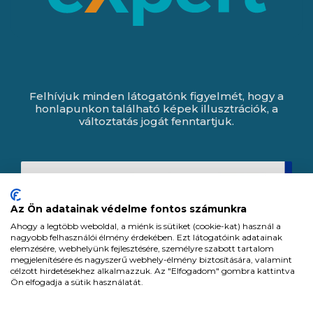
Felhívjuk minden látogatónk figyelmét, hogy a
honlapunkon található képek illusztrációk, a
változtatás jogát fenntartjuk.
Az Ön adatainak védelme fontos számunkra
Ahogy a legtöbb weboldal, a miénk is sütiket (cookie-kat) használ a
nagyobb felhasználói élmény érdekében. Ezt látogatóink adatainak
elemzésére, webhelyünk fejlesztésére, személyre szabott tartalom
megjelenítésére és nagyszerű webhely-élmény biztosítására, valamint
célzott hirdetésekhez alkalmazzuk. Az "Elfogadom" gombra kattintva
Ön elfogadja a sütik használatát.
Expert Zrt. © 1991 -
2026
.