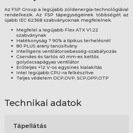
Az FSP Group a legújabb zöldenergia-technológiával
rendelkezik. Az FSP tápegységeinek többségét az
újabb IEC 62368 szabványoknak megfelelnek.
Megfelel a legújabb Flex ATX V1.22
szabványnak
Hatékonyság ? 90% a tipikus terhelésnél
80 PLUS arany tanúsítvány
Intelligens ventilátorsebesség-szabályozás
Csendes és tartós 40 mm-es kettős
golyóscsapágyas ventilátor
Erőteljes +12 V-os egysínes kialakítás
Intel legújabb CPU-ra felkészítve
Teljes védelem OCP,OVP, SCP,OPP,OTP
Technikai adatok
Tápellátás