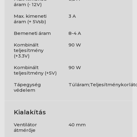
áram (- 12V)
Max. kimeneti
3 A
áram (+ 5Vsb)
Bemeneti áram
8-4 A
Kombinált
90 W
teljesítmény
(+3.3V)
Kombinált
90 W
teljesítmény (+5V)
Tápegység
Túláram;Teljesítménykorlát
védelem
Kialakítás
Ventilátor
40 mm
átmérője