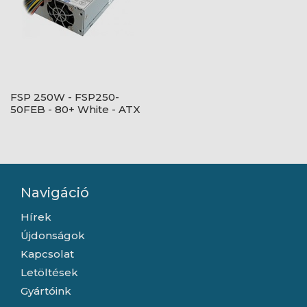
FSP 250W - FSP250-
50FEB - 80+ White - ATX
12V V1.22 - BULK/OEM -
Fekete Tápegység
Navigáció
Hírek
Újdonságok
Kapcsolat
Letöltések
Gyártóink