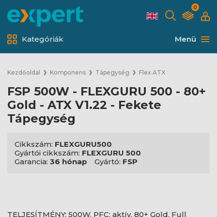
0
Kategóriák
Menü
Kezdőoldal
Komponens
Tápegység
Flex ATX
FSP 500W - FLEXGURU 500 - 80+
Gold - ATX V1.22 - Fekete
Tápegység
Cikkszám:
FLEXGURU500
Gyártói cikkszám:
FLEXGURU 500
Garancia:
36 hónap
Gyártó:
FSP
TELJESÍTMÉNY: 500W, PFC: aktív, 80+ Gold, Full