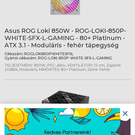
Asus ROG Loki 850W - ROG-LOKI-850P-
WHITE-SFX-L-GAMING - 80+ Platinum -
ATX 3.1 - Moduláris - fehér tápegység
Cikkszám:
ROGLOKI850PWHITESFXL
Gyártói cikkszám:
ROG-LOKI-850P-WHITE-SFX-L-GAMING
TELJESÍTMÉNY: 850W, PFC: aktív, VENTILÁTOR: 12 cm, Zajszint:
20dBA, Moduláris, MINŐSÍTÉS: 80+ Platinum, Színe: Fehér