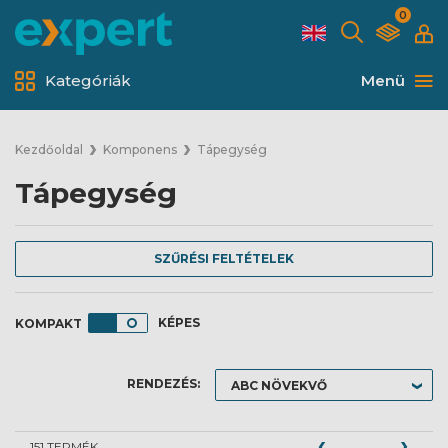
0
Kategóriák
Menü
Kezdőoldal
Komponens
Tápegység
Tápegység
SZŰRÉSI FELTÉTELEK
KÉPES
RENDEZÉS:
151 TERMÉK