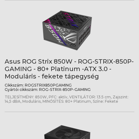
Asus ROG Strix 850W - ROG-STRIX-850P-
GAMING - 80+ Platinum -ATX 3.0 -
Moduláris - fekete tápegység
Cikkszám:
ROGSTRIX850PGAMING
Gyártói cikkszám:
ROG-STRIX-850P-GAMING
TELJESÍTMÉNY: 850W, PFC: aktív, VENTILÁTOR: 13.5 cm, Zajszint:
14,5 dBA, Moduláris, MINŐSÍTÉS: 80+ Platinum, Színe: Fekete