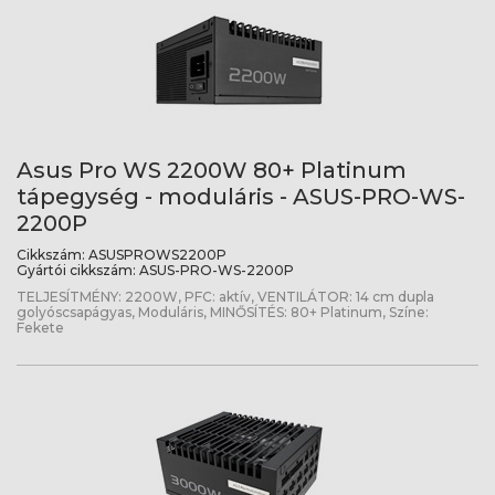
Asus Pro WS 2200W 80+ Platinum
tápegység - moduláris - ASUS-PRO-WS-
2200P
Cikkszám:
ASUSPROWS2200P
Gyártói cikkszám:
ASUS-PRO-WS-2200P
TELJESÍTMÉNY: 2200W, PFC: aktív, VENTILÁTOR: 14 cm dupla
golyóscsapágyas, Moduláris, MINŐSÍTÉS: 80+ Platinum, Színe:
Fekete