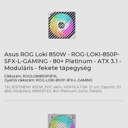
Asus ROG Loki 850W - ROG-LOKI-850P-
SFX-L-GAMING - 80+ Platinum - ATX 3.1 -
Moduláris - fekete tápegység
Cikkszám:
ROGLOKI850PSFXL
Gyártói cikkszám:
ROG-LOKI-850P-SFX-L-GAMING
TELJESÍTMÉNY: 850W, PFC: aktív, VENTILÁTOR: 12 cm, Zajszint: 20
dBA, Moduláris, MINŐSÍTÉS: 80+ Platinum, Színe: Fekete