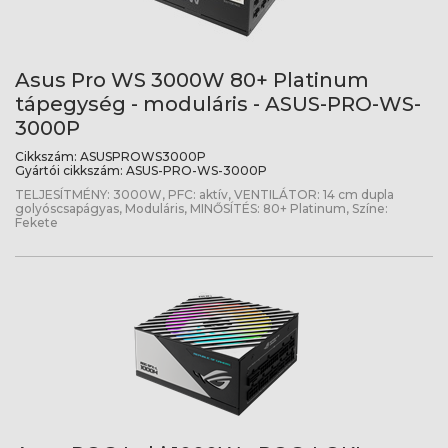
Asus Pro WS 3000W 80+ Platinum
tápegység - moduláris - ASUS-PRO-WS-
3000P
Cikkszám:
ASUSPROWS3000P
Gyártói cikkszám:
ASUS-PRO-WS-3000P
TELJESÍTMÉNY: 3000W, PFC: aktív, VENTILÁTOR: 14 cm dupla
golyóscsapágyas, Moduláris, MINŐSÍTÉS: 80+ Platinum, Színe:
Fekete