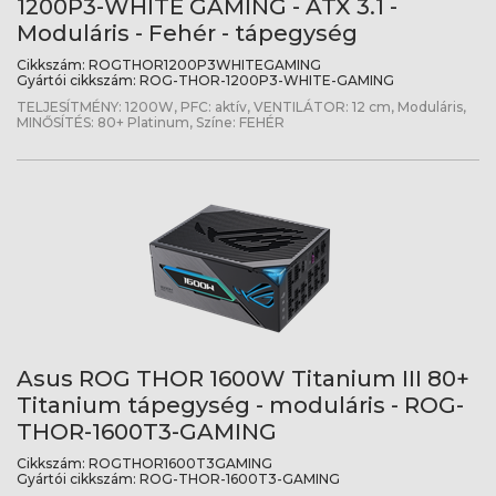
1200P3-WHITE GAMING - ATX 3.1 -
Moduláris - Fehér - tápegység
Cikkszám:
ROGTHOR1200P3WHITEGAMING
Gyártói cikkszám:
ROG-THOR-1200P3-WHITE-GAMING
TELJESÍTMÉNY: 1200W, PFC: aktív, VENTILÁTOR: 12 cm, Moduláris,
MINŐSÍTÉS: 80+ Platinum, Színe: FEHÉR
Asus ROG THOR 1600W Titanium III 80+
Titanium tápegység - moduláris - ROG-
THOR-1600T3-GAMING
Cikkszám:
ROGTHOR1600T3GAMING
Gyártói cikkszám:
ROG-THOR-1600T3-GAMING