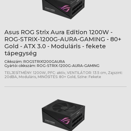
Asus ROG Strix Aura Edition 1200W -
ROG-STRIX-1200G-AURA-GAMING - 80+
Gold - ATX 3.0 - Moduláris - fekete
tápegység
Cikkszám:
ROGSTRIX1200GAURA
Gyártói cikkszám:
ROG-STRIX-1200G-AURA-GAMING
TELJESÍTMÉNY: 1200W, PFC: aktív, VENTILÁTOR: 13.5 cm, Zajszint:
20dBA, Moduláris, MINŐSÍTÉS: 80+ Gold, Színe: Fekete