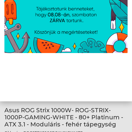
Asus ROG Strix 1000W - ROG-STRIX-
1000P-GAMING- 80+ Platinum - ATX 3.1-
Moduláris - fekete tápegység
Cikkszám:
ROGSTRIX1000PGAMING
Gyártói cikkszám:
ROG-STRIX-1000P-GAMING
TELJESÍTMÉNY: 1000W, PFC: aktív, VENTILÁTOR: 13.5 cm, Zajszint:
20dBA, Moduláris, MINŐSÍTÉS: 80+ Platinum, Színe: Fekete
Asus ROG Strix 1000W- ROG-STRIX-
1000P-GAMING-WHITE - 80+ Platinum -
ATX 3.1 - Moduláris - fehér tápegység