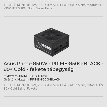
TELJESÍTMÉNY: 850W, PFC: aktív, VENTILÁTOR: 13.5 cm, Moduláris,
MINŐSÍTÉS: 80+ Gold, Színe: Fehér
Asus Prime 850W - PRIME-850G-BLACK -
80+ Gold - fekete tápegység
Cikkszám:
PRIME850GBLACK
Gyártói cikkszám:
PRIME-850G-BLACK
TELJESÍTMÉNY: 850W, PFC: aktív, VENTILÁTOR: 13.5 cm, MINŐSÍTÉS:
80+ Gold Színe: Fekete