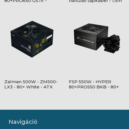
80+PRO650 G5.1V -
hálózati tápkábel - 1,5m
Bulk/OEM - 80+ Bronze
- Fekete Tápegység
Zalman 500W - ZM500-
FSP 550W - HYPER
LX3 - 80+ White - ATX
80+PRO550 BKB - 80+
12V Ver2.31 - nem
Bronze - ATX12V V2.52 -
moduláris - Fekete
Fekete Tápegység
Tápegység
Navigáció