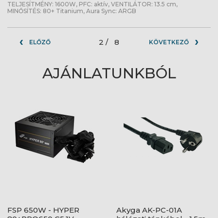
TELJESÍTMÉNY: 1600W, PFC: aktív, VENTILÁTOR: 13.5 cm,
MINŐSÍTÉS: 80+ Titanium, Aura Sync: ARGB
2 /
8
ELŐZŐ
KÖVETKEZŐ
AJÁNLATUNKBÓL
FSP 650W - HYPER
Akyga AK-PC-01A