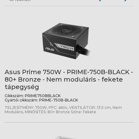
Asus Prime 750W - PRIME-750B-BLACK -
80+ Bronze - Nem moduláris - fekete
tápegység
Cikkszám:
PRIME750BBLACK
Gyártói cikkszám:
PRIME-750B-BLACK
TELJESÍTMÉNY: 750W, PFC: aktív, VENTILÁTOR: 13.5 cm, Nem
Moduláris, MINŐSÍTÉS: 80+ Bronze Színe: Fekete