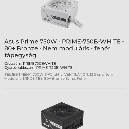
Asus Prime 750W - PRIME-750B-WHITE -
80+ Bronze - Nem moduláris - fehér
tápegység
Cikkszám:
PRIME750BWHITE
Gyártói cikkszám:
PRIME-750B-WHITE
TELJESÍTMÉNY: 750W, PFC: aktív, VENTILÁTOR: 13.5 cm, Nem
Moduláris, MINŐSÍTÉS: 80+ Bronze Színe: Fehér