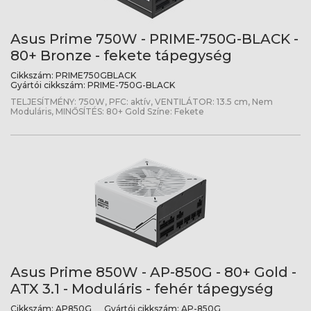
Asus Prime 750W - PRIME-750G-BLACK -
80+ Bronze - fekete tápegység
Cikkszám:
PRIME750GBLACK
Gyártói cikkszám:
PRIME-750G-BLACK
TELJESÍTMÉNY: 750W, PFC: aktív, VENTILÁTOR: 13.5 cm, Nem
Moduláris, MINŐSÍTÉS: 80+ Gold Színe: Fekete
Asus Prime 850W - AP-850G - 80+ Gold -
ATX 3.1 - Moduláris - fehér tápegység
Cikkszám:
AP850G
Gyártói cikkszám:
AP-850G