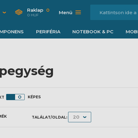
Raklap
0
Menü
0 HUF
MPONENS
PERIFÉRIA
NOTEBOOK & PC
MOBI
pegység
KÉPES
MÉK
TALÁLAT/OLDAL: