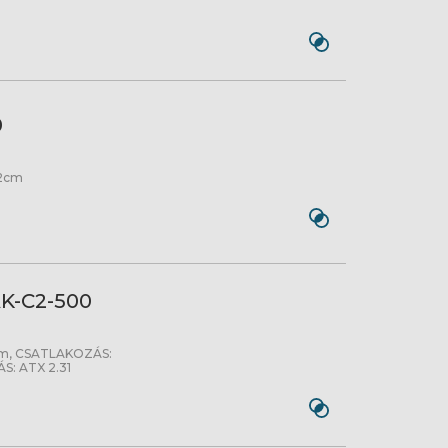
0
12cm
AK-C2-500
0
cm, CSATLAKOZÁS:
S: ATX 2.31