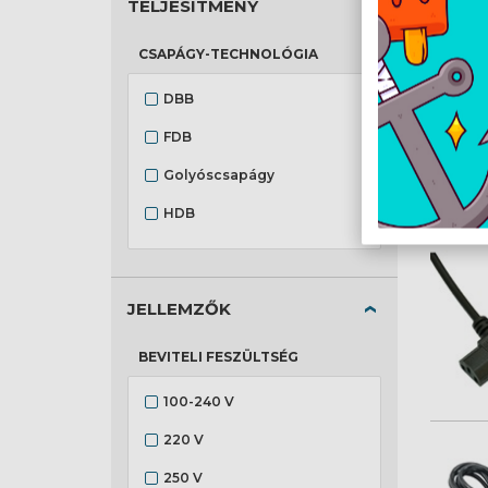
TELJESÍTMÉNY
CSAPÁGY-TECHNOLÓGIA
DBB
FDB
Golyóscsapágy
HDB
HYB
kettős golyóscsapágy
JELLEMZŐK
Puska
BEVITELI FESZÜLTSÉG
Siklócsapágy
100-240 V
TBB
220 V
250 V