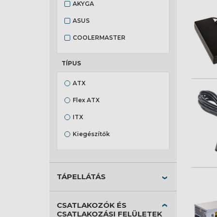
AKYGA
ASUS
COOLERMASTER
DEEPCOOL
TÍPUS
FSP
ATX
Lanberg
Flex ATX
LC POWER
ITX
NZXT
Kiegészítők
ZALMAN
SFX
Tápkábel
TÁPELLÁTÁS
TFX
CSATLAKOZÓK ÉS
CSATLAKOZÁSI FELÜLETEK