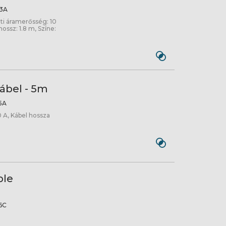
3A
eti áramerősség: 10
hossz: 1.8 m, Színe:
ábel - 5m
5A
 A, Kábel hossza
ble
6C