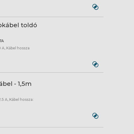
pkábel toldó
7A
 A, Kábel hossza
bel - 1,5m
.5 A, Kábel hossza: