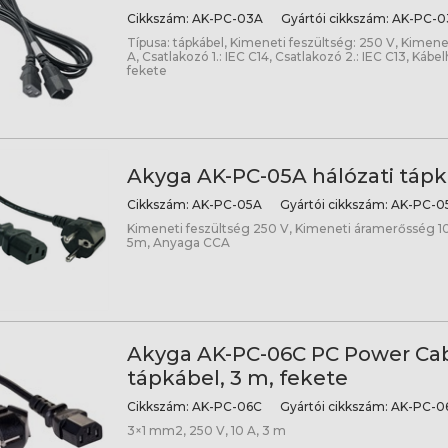
Cikkszám:
AK-PC-03A
Gyártói cikkszám:
AK-PC-0
Típusa: tápkábel, Kimeneti feszültség: 250 V, Kimen
A, Csatlakozó 1.: IEC C14, Csatlakozó 2.: IEC C13, Kábel
fekete
Akyga AK-PC-05A hálózati tápk
Cikkszám:
AK-PC-05A
Gyártói cikkszám:
AK-PC-0
Kimeneti feszültség 250 V, Kimeneti áramerősség 10
5m, Anyaga CCA
Akyga AK-PC-06C PC Power Ca
tápkábel, 3 m, fekete
Cikkszám:
AK-PC-06C
Gyártói cikkszám:
AK-PC-0
3×1 mm2, 250 V, 10 A, 3 m