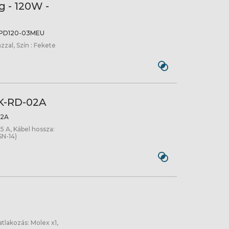
 - 120W -
PD120-03MEU
zzal, Szín : Fekete
AK-RD-02A
2A
 A, Kábel hossza:
SN-14)
tlakozás: Molex x1,