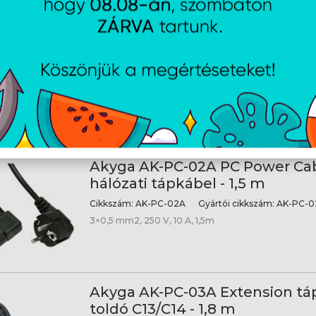
Akyga AK-PC-01C hálózati tápká
Cikkszám:
AK-PC-01C
Gyártói cikkszám:
AK-PC-01
0,75 mm2, 250 V, 10 A, 1,5m, Anyaga oxigén-mentes 
Akyga AK-PC-02A PC Power Cab
hálózati tápkábel - 1,5 m
Cikkszám:
AK-PC-02A
Gyártói cikkszám:
AK-PC-0
3×0,5 mm2, 250 V, 10 A, 1,5m
Akyga AK-PC-03A Extension tá
toldó C13/C14 - 1,8 m