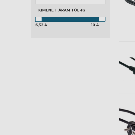
KIMENETI ÁRAM
TÓL-IG
6,32 A
10 A