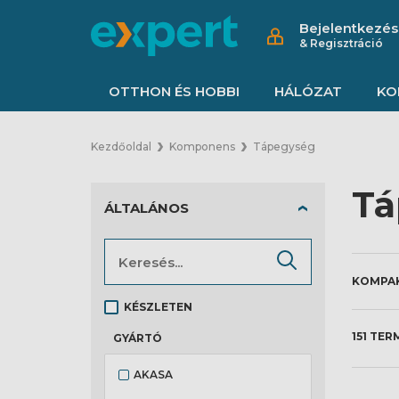
Bejelentkezés
& Regisztráció
OTTHON ÉS HOBBI
HÁLÓZAT
KO
Kezdőoldal
Komponens
Tápegység
Tá
ÁLTALÁNOS
KÉSZLETEN
151 TER
GYÁRTÓ
AKASA