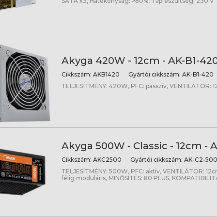
SATA x3, Hatékonyság: >80%, Tápfeszültség: 230 V
Akyga 420W - 12cm - AK-B1-42
Cikkszám:
AKB1420
Gyártói cikkszám:
AK-B1-420
TELJESÍTMÉNY: 420W, PFC: passzív, VENTILÁTOR: 
Akyga 500W - Classic - 12cm - 
Cikkszám:
AKC2500
Gyártói cikkszám:
AK-C2-50
TELJESÍTMÉNY: 500W, PFC: aktív, VENTILÁTOR: 12
félig moduláris, MINŐSÍTÉS: 80 PLUS, KOMPATIBILITÁ