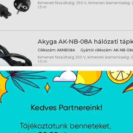
Kimeneti feszültség: 250 V, kimeneti áramerősség: 2
1.5 m
Akyga AK-NB-08A hálózati tápk
Cikkszám:
AKNB08A
Gyártói cikkszám:
AK-NB-08
Kimeneti feszültség 250 V, kimeneti áramerősség: 2.
1.0 m
Akyga AK-PC-01A hálózati tápká
Cikkszám:
AK-PC-01A
Gyártói cikkszám:
AK-PC-01
0,5 mm2, 250 V, 10 A, 1,5 m