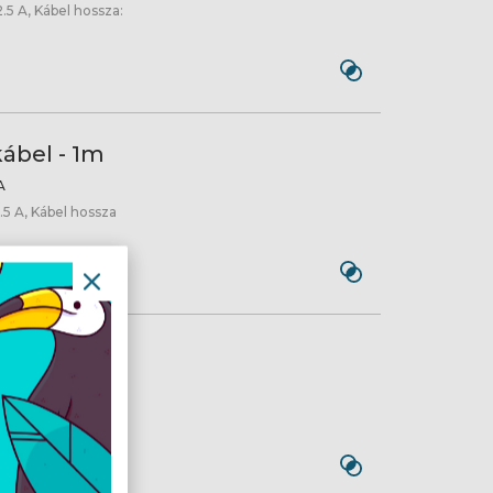
.5 A, Kábel hossza:
ábel - 1m
A
5 A, Kábel hossza
bel - 1,5m
A