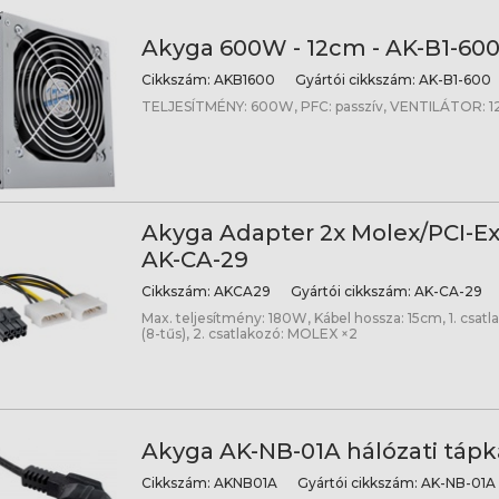
Akyga 600W - 12cm - AK-B1-60
Cikkszám:
AKB1600
Gyártói cikkszám:
AK-B1-600
TELJESÍTMÉNY: 600W, PFC: passzív, VENTILÁTOR: 
Akyga Adapter 2x Molex/PCI-Ex
AK-CA-29
Cikkszám:
AKCA29
Gyártói cikkszám:
AK-CA-29
Max. teljesítmény: 180W, Kábel hossza: 15cm, 1. csatl
(8-tűs), 2. csatlakozó: MOLEX ×2
Akyga AK-NB-01A hálózati tápká
Cikkszám:
AKNB01A
Gyártói cikkszám:
AK-NB-01A