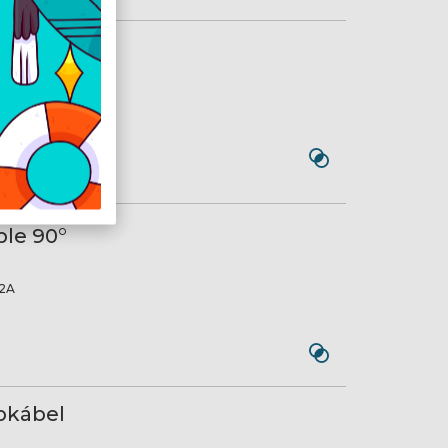
bel - 1,5m
C
réz 4N ( 99.99% )
le 90°
2A
pkábel