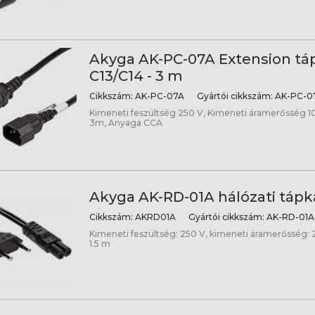
Akyga AK-PC-07A Extension tá
C13/C14 - 3 m
Cikkszám:
AK-PC-07A
Gyártói cikkszám:
AK-PC-0
Kimeneti feszültség 250 V, Kimeneti áramerősség 10
3m, Anyaga CCA
Akyga AK-RD-01A hálózati tápká
Cikkszám:
AKRD01A
Gyártói cikkszám:
AK-RD-01A
Kimeneti feszültség: 250 V, kimeneti áramerősség: 2
1.5 m