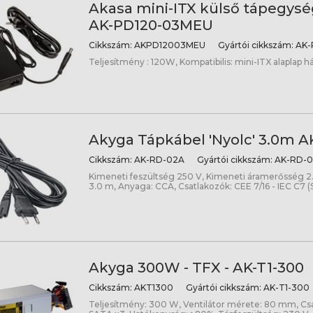
Akasa mini-ITX külső tápegység
AK-PD120-03MEU
Cikkszám:
AKPD12003MEU
Gyártói cikkszám:
AK-
Teljesítmény : 120W, Kompatibilis: mini-ITX alaplap há
Akyga Tápkábel 'Nyolc' 3.0m 
Cikkszám:
AK-RD-02A
Gyártói cikkszám:
AK-RD-0
Kimeneti feszültség 250 V, Kimeneti áramerősség 2.5
3.0 m, Anyaga: CCA, Csatlakozók: CEE 7/16 - IEC C7 (
Akyga 300W - TFX - AK-T1-300
Cikkszám:
AKT1300
Gyártói cikkszám:
AK-T1-300
Teljesítmény: 300 W, Ventilátor mérete: 80 mm, Csa