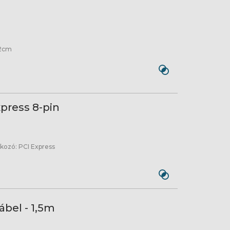
0
12cm
press 8-pin
akozó: PCI Express
bel - 1,5m