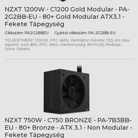
NZXT 1200W - C1200 Gold Modular - PA-
2G2BB-EU - 80+ Gold Modular ATX3.1 -
Fekete Tápegység
Cikkszám:
PA2G2BBEU
Gyártói cikkszám:
PA-2G2BB-EU
TELJESÍTMÉNY: 1200W, PFC: aktív, Ventilátor mérete: 13,5 cm, Max.
zajszint: 44,5 dBA, PFC: Aktív, Hatékonyság: 80+Gold, Modular,
Színe: Fekete
NZXT 750W - C750 BRONZE - PA-7B3BB-
EU - 80+ Bronze - ATX 3.1 - Non Modular -
Fekete Tápegység