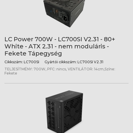
LC Power 700W - LC700SI V2.31 - 80+
White - ATX 2.31 - nem moduláris -
Fekete Tápegység
Cikkszám:
LC700SI
Gyártói cikkszám:
LC700SI V2.31
TELJESÍTMÉNY: 700W, PFC: nincs, VENTILÁTOR: 14cm,Színe:
Fekete