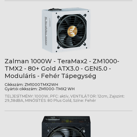
Zalman 1000W - TeraMax2 - ZM1000-
TMX2 - 80+ Gold ATX3.0 - GEN5.0 -
Moduláris - Fehér Tápegység
Cikkszám:
ZM1000TMX2WH
Gyártói cikkszám:
ZM1000-TMX2 WH
TELJESÍTMÉNY: 1000W, PFC: aktív, VENTILÁTOR: 12cm, Zajszint:
29,38dBA, MINŐSÍTÉS: 80 Plus Gold, Színe: Fehér