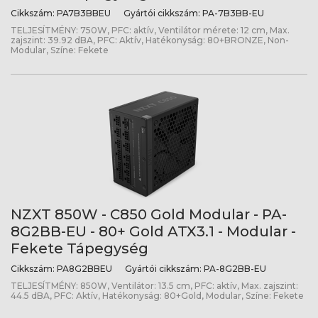
Cikkszám:
PA7B3BBEU
Gyártói cikkszám:
PA-7B3BB-EU
TELJESÍTMÉNY: 750W, PFC: aktív, Ventilátor mérete: 12 cm, Max.
zajszint: 39.92 dBA, PFC: Aktív, Hatékonyság: 80+BRONZE, Non-
Modular, Színe: Fekete
NZXT 850W - C850 Gold Modular - PA-
8G2BB-EU - 80+ Gold ATX3.1 - Modular -
Fekete Tápegység
Cikkszám:
PA8G2BBEU
Gyártói cikkszám:
PA-8G2BB-EU
TELJESÍTMÉNY: 850W, Ventilátor: 13.5 cm, PFC: aktív, Max. zajszint:
44.5 dBA, PFC: Aktív, Hatékonyság: 80+Gold, Modular, Színe: Fekete