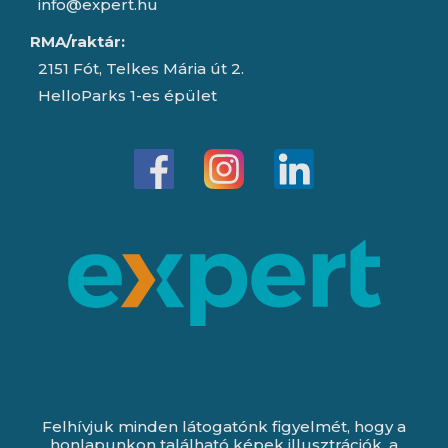
info@expert.hu
RMA/raktár:
2151 Fót, Telkes Mária út 2.
HelloParks 1-es épület
Felhívjuk minden látogatónk figyelmét, hogy a
honlapunkon található képek illusztrációk, a