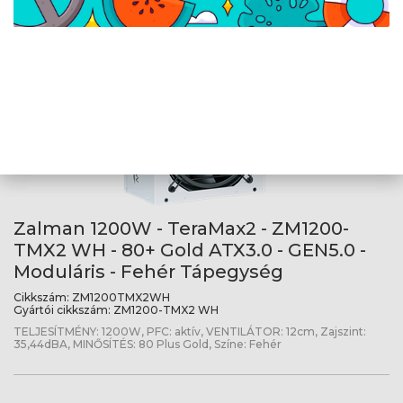
TELJESÍTMÉNY: 1200W, PFC: aktív, VENTILÁTOR: 12cm, Zajszint:
35,44 dBA, MINŐSÍTÉS: 80 Plus Gold, Színe: Fekete
Zalman 1200W - TeraMax2 - ZM1200-
TMX2 WH - 80+ Gold ATX3.0 - GEN5.0 -
Moduláris - Fehér Tápegység
Cikkszám:
ZM1200TMX2WH
Gyártói cikkszám:
ZM1200-TMX2 WH
TELJESÍTMÉNY: 1200W, PFC: aktív, VENTILÁTOR: 12cm, Zajszint:
35,44dBA, MINŐSÍTÉS: 80 Plus Gold, Színe: Fehér