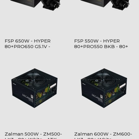
FSP 650W - HYPER
FSP 550W - HYPER
80+PRO650 G5.1V -
80+PRO550 BKB - 80+
Bulk/OEM - 80+ Bronze
Bronze - ATX12V V2.52 -
- Fekete Tápegység
Fekete Tápegység
Zalman 500W - ZM500-
Zalman 600W - ZM600-