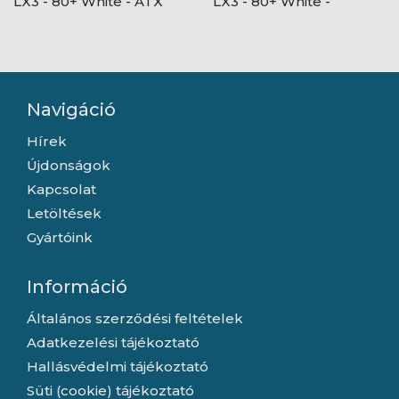
LX3 - 80+ White - ATX
LX3 - 80+ White -
12V Ver2.31 - nem
ATX12V Ver2.31 - nem
moduláris - Fekete
moduláris - Fekete
Tápegység
Tápegység
Navigáció
Hírek
Újdonságok
Kapcsolat
Letöltések
Gyártóink
Információ
Általános szerződési feltételek
Adatkezelési tájékoztató
Hallásvédelmi tájékoztató
Süti (cookie) tájékoztató