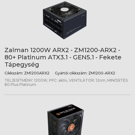
Zalman 1200W ARX2 - ZM1200-ARX2 -
80+ Platinum ATX3.1 - GEN5.1 - Fekete
Tápegység
Cikkszám:
ZM1200ARX2
Gyártói cikkszám:
ZM1200-ARX2
TELJESÍTMÉNY: 1200W, PFC: aktív, VENTILÁTOR: 12cm, MINŐSÍTÉS:
80 Plus Platinum