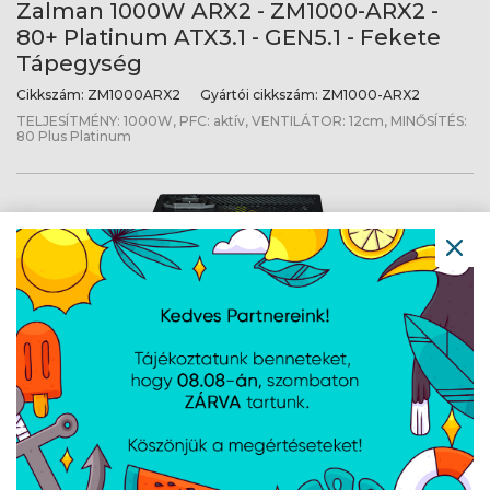
Zalman 1000W ARX2 - ZM1000-ARX2 -
80+ Platinum ATX3.1 - GEN5.1 - Fekete
Tápegység
Cikkszám:
ZM1000ARX2
Gyártói cikkszám:
ZM1000-ARX2
TELJESÍTMÉNY: 1000W, PFC: aktív, VENTILÁTOR: 12cm, MINŐSÍTÉS:
80 Plus Platinum
Zalman 1200W - TeraMax2 - ZM1200-
TMX2 - 80+ Gold ATX3.0 - GEN5.0 -
Moduláris - Fekete Tápegység
Cikkszám:
ZM1200TMX2
Gyártói cikkszám:
ZM1200-TMX2