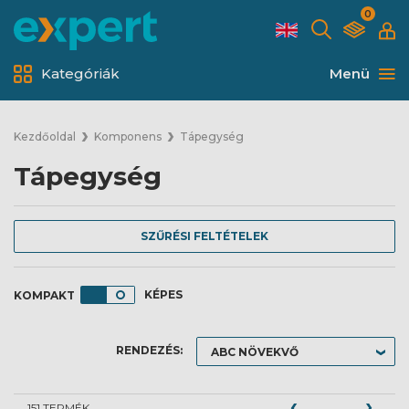
0
Kategóriák
Menü
Kezdőoldal
Komponens
Tápegység
Tápegység
SZŰRÉSI FELTÉTELEK
KÉPES
RENDEZÉS:
151 TERMÉK