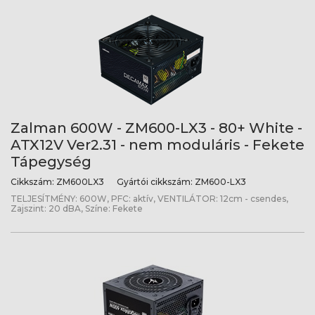
Zalman 600W - ZM600-LX3 - 80+ White -
ATX12V Ver2.31 - nem moduláris - Fekete
Tápegység
Cikkszám:
ZM600LX3
Gyártói cikkszám:
ZM600-LX3
TELJESÍTMÉNY: 600W, PFC: aktív, VENTILÁTOR: 12cm - csendes,
Zajszint: 20 dBA, Színe: Fekete