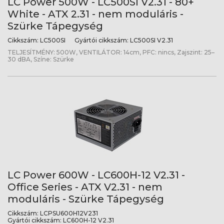
LC Power 500W - LC500SI V2.31 - 80+
White - ATX 2.31 - nem moduláris -
Szürke Tápegység
Cikkszám:
LC500SI
Gyártói cikkszám:
LC500SI V2.31
TELJESÍTMÉNY: 500W, VENTILÁTOR: 14cm, PFC: nincs, Zajszint: 25–
30 dBA, Színe: Szürke
LC Power 600W - LC600H-12 V2.31 -
Office Series - ATX V2.31 - nem
moduláris - Szürke Tápegység
Cikkszám:
LCPSU600H12V231
Gyártói cikkszám:
LC600H-12 V2.31