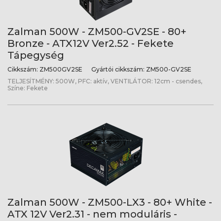
Zalman 500W - ZM500-GV2SE - 80+
Bronze - ATX12V Ver2.52 - Fekete
Tápegység
Cikkszám:
ZM500GV2SE
Gyártói cikkszám:
ZM500-GV2SE
TELJESÍTMÉNY: 500W, PFC: aktív, VENTILÁTOR: 12cm - csendes,
Színe: Fekete
Zalman 500W - ZM500-LX3 - 80+ White -
ATX 12V Ver2.31 - nem moduláris -