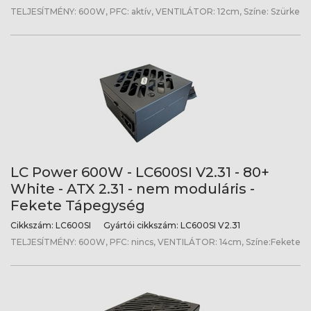
TELJESÍTMÉNY: 600W, PFC: aktív, VENTILÁTOR: 12cm, Színe: Szürke
LC Power 600W - LC600SI V2.31 - 80+
White - ATX 2.31 - nem moduláris -
Fekete Tápegység
Cikkszám:
LC600SI
Gyártói cikkszám:
LC600SI V2.31
TELJESÍTMÉNY: 600W, PFC: nincs, VENTILÁTOR: 14cm, Színe:Fekete