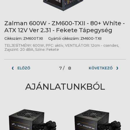
Zalman 600W - ZM600-TXII - 80+ White -
ATX 12V Ver 2.31 - Fekete Tápegység
Cikkszám:
ZM600TXII
Gyártói cikkszám:
ZM600-TXII
TELJESÍTMÉNY: 600W, PFC: aktív, VENTILÁTOR: 12cm - csendes,
Zajszint: 20 dBA, Színe: Fekete
7 /
8
ELŐZŐ
KÖVETKEZŐ
AJÁNLATUNKBÓL