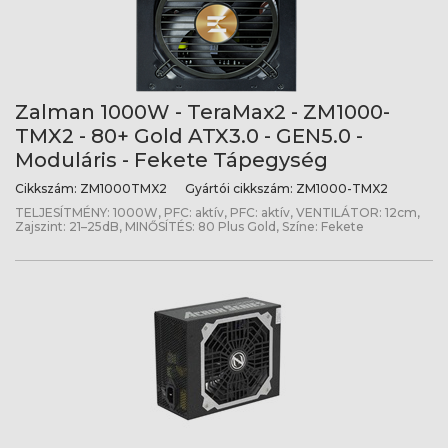
Zalman 1000W - TeraMax2 - ZM1000-
TMX2 - 80+ Gold ATX3.0 - GEN5.0 -
Moduláris - Fekete Tápegység
Cikkszám:
ZM1000TMX2
Gyártói cikkszám:
ZM1000-TMX2
TELJESÍTMÉNY: 1000W, PFC: aktív, PFC: aktív, VENTILÁTOR: 12cm,
Zajszint: 21–25dB, MINŐSÍTÉS: 80 Plus Gold, Színe: Fekete