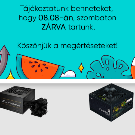
Kondenzátorok: Japán gyártmányú elektrolit
Termék mérete: 180 x 150 x 86 mm
Kábelezés: 100% moduláris, szalagkábelek a
AJÁNLATUNKBÓL