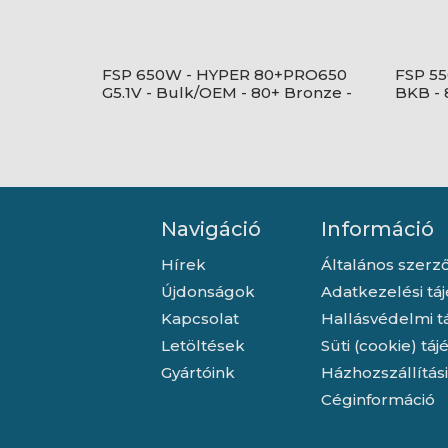
FSP 650W - HYPER 80+PRO650
FSP 5
G5.1V - Bulk/OEM - 80+ Bronze -
BKB - 
Fekete Tápegység
- Feke
Navigáció
Információ
Hírek
Általános szerző
Újdonságok
Adatkezelési tá
Kapcsolat
Hallásvédelmi t
Letöltések
Süti (cookie) tá
Gyártóink
Házhozszállítás
Céginformáció