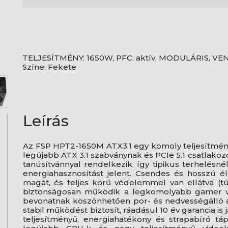
TELJESÍTMÉNY: 1650W, PFC: aktív, MODULÁRIS, VEN
Színe: Fekete
Leírás
Az FSP HPT2-1650M ATX3.1 egy komoly teljesítmény
legújabb ATX 3.1 szabványnak és PCIe 5.1 csatlako
tanúsítvánnyal rendelkezik, így tipikus terhelésné
energiahasznosítást jelent. Csendes és hosszú él
magát, és teljes körű védelemmel van ellátva (túl
biztonságosan működik a legkomolyabb gamer vag
bevonatnak köszönhetően por- és nedvességálló a
stabil működést biztosít, ráadásul 10 év garancia is
teljesítményű, energiahatékony és strapabíró tá