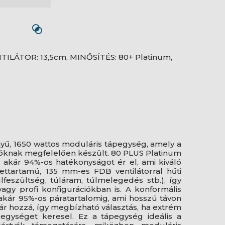
TILÁTOR: 13,5cm, MINŐSÍTÉS: 80+ Platinum,
ű, 1650 wattos moduláris tápegység, amely a
zóknak megfelelően készült. 80 PLUS Platinum
l akár 94%-os hatékonyságot ér el, ami kiváló
ettartamú, 135 mm-es FDB ventilátorral hűti
feszültség, túláram, túlmelegedés stb.), így
y profi konfigurációkban is. A konformális
kár 95%-os páratartalomig, ami hosszú távon
 jár hozzá, így megbízható választás, ha extrém
pegységet keresel. Ez a tápegység ideális a