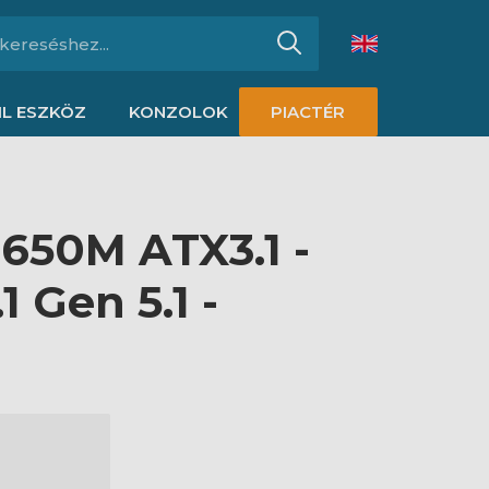
L ESZKÖZ
KONZOLOK
PIACTÉR
650M ATX3.1 -
 Gen 5.1 -