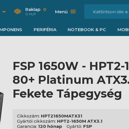
Raklap
0
Menü
0 HUF
MPONENS
PERIFÉRIA
NOTEBOOK & PC
MOBI
FSP 1650W - HPT2-1
80+ Platinum ATX3.1
Fekete Tápegység
Cikkszám:
HPT21650MATX31
Gyártói cikkszám:
HPT2-1650M ATX3.1
Garancia:
120 hónap
Gyártó:
FSP