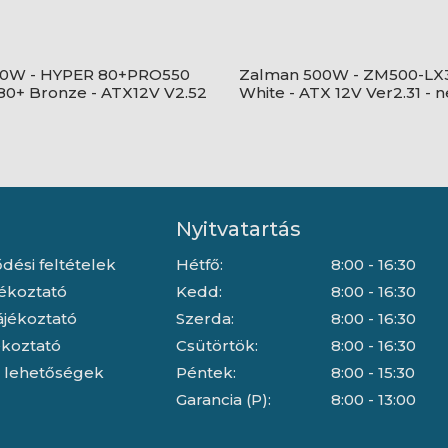
50W - HYPER 80+PRO550
Zalman 500W - ZM500-LX3
80+ Bronze - ATX12V V2.52
White - ATX 12V Ver2.31 - 
te Tápegység
moduláris - Fekete Tápeg
Nyitvatartás
dési feltételek
Hétfő:
8:00 - 16:30
jékoztató
Kedd:
8:00 - 16:30
ájékoztató
Szerda:
8:00 - 16:30
jékoztató
Csütörtök:
8:00 - 16:30
i lehetőségek
Péntek:
8:00 - 15:30
Garancia (P):
8:00 - 13:00