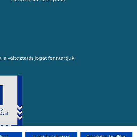
a változtatás jogát fenntartjuk.
adom
Nem fogadom el
Részletes beállítás