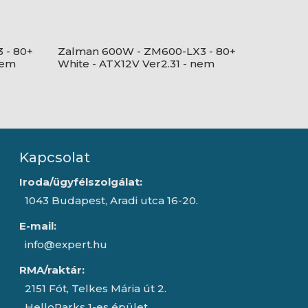
 - 80+
Zalman 600W - ZM600-LX3 - 80+
nem
White - ATX12V Ver2.31 - nem
ység
moduláris - Fekete Tápegység
Kapcsolat
Iroda/ügyfélszolgálat:
1043 Budapest, Aradi utca 16-20.
E-mail:
info@expert.hu
RMA/raktár:
2151 Fót, Telkes Mária út 2.
HelloParks 1-es épület