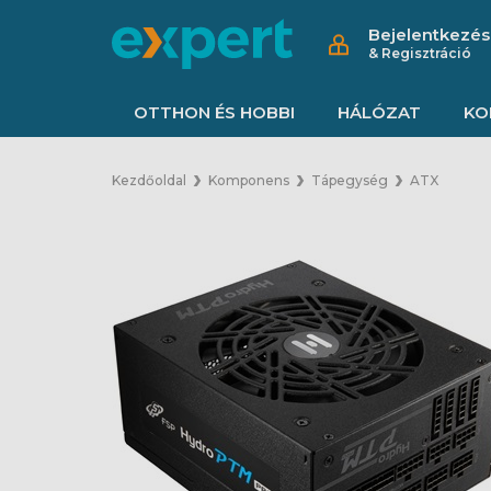
Bejelentkezés
& Regisztráció
OTTHON ÉS HOBBI
HÁLÓZAT
KO
Kezdőoldal
Komponens
Tápegység
ATX