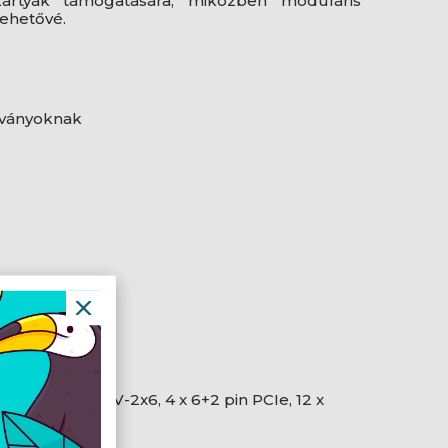
ártyák támogatására, miközben moduláris
lehetővé.
bványoknak
U, 2 x PCIe 12V-2x6, 4 x 6+2 pin PCIe, 12 x