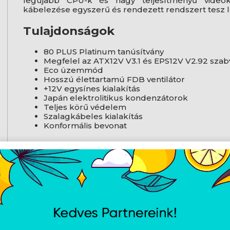
legújabb CPU-k és nagy teljesítményű videok
kábelezése egyszerű és rendezett rendszert tesz 
Tulajdonságok
80 PLUS Platinum tanúsítvány
Megfelel az ATX12V V3.1 és EPS12V V2.92 sza
Eco üzemmód
Hosszú élettartamú FDB ventilátor
+12V egysínes kialakítás
Japán elektrolitikus kondenzátorok
Teljes körű védelem
Szalagkábeles kialakítás
Konformális bevonat
Műszaki adatok
Teljesítmény: 1650 W
Szabvány: ATX 3.1, EPS 2.92
Hatékonyság: 80 PLUS Platinum
Ventilátor: 135 mm-es FDB
Tápcsatlakozók: 1 x 20+4 pin ATX, 2 x 4+4 pin CP
SATA, 4 x Molex
Védelem: OCP, OVP, OPP, SCP, OTP, UVP