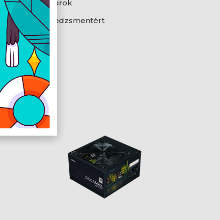
ikus kondenzátorok
 jobb kábelmenedzsmentért