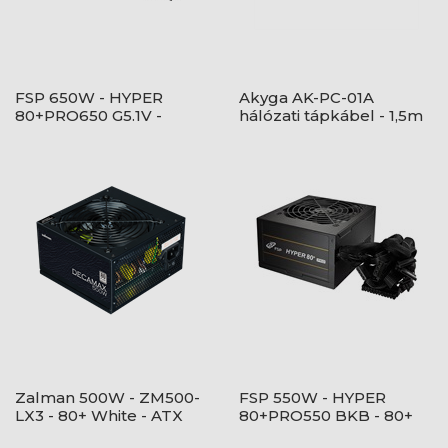
FSP 650W - HYPER
Akyga AK-PC-01A
80+PRO650 G5.1V -
hálózati tápkábel - 1,5m
Bulk/OEM - 80+ Bronze
- Fekete Tápegység
Zalman 500W - ZM500-
FSP 550W - HYPER
LX3 - 80+ White - ATX
80+PRO550 BKB - 80+
12V Ver2.31 - nem
Bronze - ATX12V V2.52 -