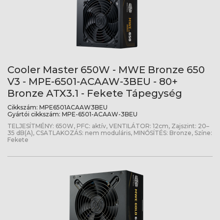
Cooler Master 650W - MWE Bronze 650
V3 - MPE-6501-ACAAW-3BEU - 80+
Bronze ATX3.1 - Fekete Tápegység
Cikkszám:
MPE6501ACAAW3BEU
Gyártói cikkszám:
MPE-6501-ACAAW-3BEU
TELJESÍTMÉNY: 650W, PFC: aktív, VENTILÁTOR: 12cm, Zajszint: 20–
35 dB(A), CSATLAKOZÁS: nem moduláris, MINŐSÍTÉS: Bronze, Színe:
Fekete