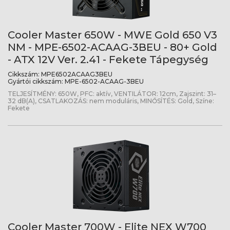
Cooler Master 650W - MWE Gold 650 V3
NM - MPE-6502-ACAAG-3BEU - 80+ Gold
- ATX 12V Ver. 2.41 - Fekete Tápegység
Cikkszám:
MPE6502ACAAG3BEU
Gyártói cikkszám:
MPE-6502-ACAAG-3BEU
TELJESÍTMÉNY: 650W, PFC: aktív, VENTILÁTOR: 12cm, Zajszint: 31–
32 dB(A), CSATLAKOZÁS: nem moduláris, MINŐSÍTÉS: Gold, Színe:
Fekete
Cooler Master 700W - Elite NEX W700