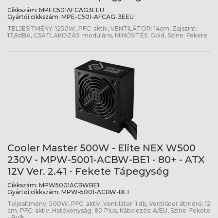
Cikkszám:
MPEC501AFCAG3EEU
Gyártói cikkszám:
MPE-C501-AFCAG-3EEU
TELJESÍTMÉNY: 1250W, PFC: aktív, VENTILÁTOR: 14cm, Zajszint:
17,8dBA, CSATLAKOZÁS: moduláris, MINŐSÍTÉS: Gold, Színe: Fekete
Cooler Master 500W - Elite NEX W500
230V - MPW-5001-ACBW-BE1 - 80+ - ATX
12V Ver. 2.41 - Fekete Tápegység
Cikkszám:
MPW5001ACBWBE1
Gyártói cikkszám:
MPW-5001-ACBW-BE1
Teljesítmény: 500W, PFC: aktív, Ventilátor: 1 db, Ventilátor átmérő: 12
cm, PFC: aktív, Hatékonyság: 80 Plus, Kábelezés: A/EU, Színe: Fekete
- Bulk