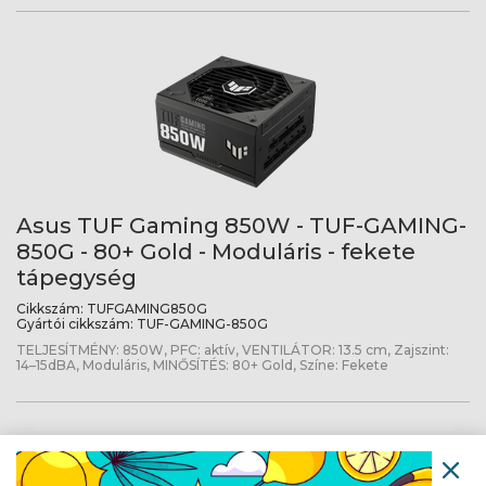
Asus TUF Gaming 850W - TUF-GAMING-
850G - 80+ Gold - Moduláris - fekete
tápegység
Cikkszám:
TUFGAMING850G
Gyártói cikkszám:
TUF-GAMING-850G
TELJESÍTMÉNY: 850W, PFC: aktív, VENTILÁTOR: 13.5 cm, Zajszint:
14–15dBA, Moduláris, MINŐSÍTÉS: 80+ Gold, Színe: Fekete