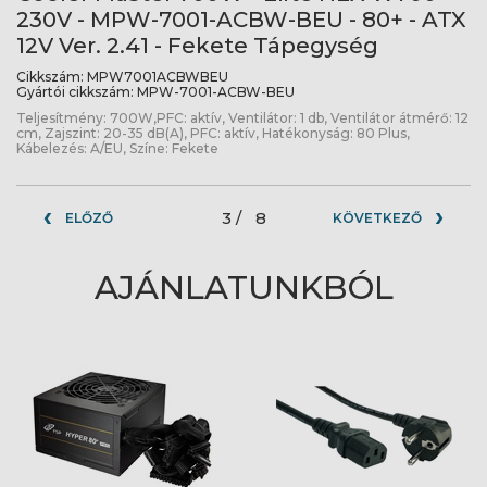
230V - MPW-7001-ACBW-BEU - 80+ - ATX
12V Ver. 2.41 - Fekete Tápegység
Cikkszám:
MPW7001ACBWBEU
Gyártói cikkszám:
MPW-7001-ACBW-BEU
Teljesítmény: 700W,PFC: aktív, Ventilátor: 1 db, Ventilátor átmérő: 12
cm, Zajszint: 20-35 dB(A), PFC: aktív, Hatékonyság: 80 Plus,
Kábelezés: A/EU, Színe: Fekete
3 /
8
ELŐZŐ
KÖVETKEZŐ
AJÁNLATUNKBÓL