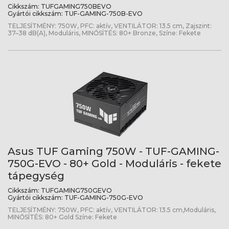
Cikkszám:
TUFGAMING750BEVO
Gyártói cikkszám:
TUF-GAMING-750B-EVO
TELJESÍTMÉNY: 750W, PFC: aktív, VENTILÁTOR: 13.5 cm, Zajszint:
37–38 dB(A), Moduláris, MINŐSÍTÉS: 80+ Bronze, Színe: Fekete
Asus TUF Gaming 750W - TUF-GAMING-
750G-EVO - 80+ Gold - Moduláris - fekete
tápegység
Cikkszám:
TUFGAMING750GEVO
Gyártói cikkszám:
TUF-GAMING-750G-EVO
TELJESÍTMÉNY: 750W, PFC: aktív, VENTILÁTOR: 13.5 cm,Moduláris,
MINŐSÍTÉS: 80+ Gold Színe: Fekete