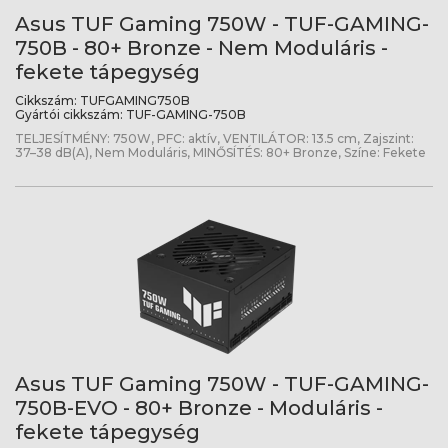
Asus TUF Gaming 750W - TUF-GAMING-
750B - 80+ Bronze - Nem Moduláris -
fekete tápegység
Cikkszám:
TUFGAMING750B
Gyártói cikkszám:
TUF-GAMING-750B
TELJESÍTMÉNY: 750W, PFC: aktív, VENTILÁTOR: 13.5 cm, Zajszint:
37–38 dB(A), Nem Moduláris, MINŐSÍTÉS: 80+ Bronze, Színe: Fekete
Asus TUF Gaming 750W - TUF-GAMING-
750B-EVO - 80+ Bronze - Moduláris -
fekete tápegység