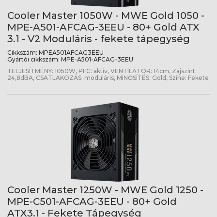
Cooler Master 1050W - MWE Gold 1050 -
MPE-A501-AFCAG-3EEU - 80+ Gold ATX
3.1 - V2 Moduláris - fekete tápegység
Cikkszám:
MPEA501AFCAG3EEU
Gyártói cikkszám:
MPE-A501-AFCAG-3EEU
TELJESÍTMÉNY: 1050W, PFC: aktív, VENTILÁTOR: 14cm, Zajszint:
24,8dBA, CSATLAKOZÁS: moduláris, MINŐSÍTÉS: Gold, Színe: Fekete
Cooler Master 1250W - MWE Gold 1250 -
MPE-C501-AFCAG-3EEU - 80+ Gold
ATX3.1 - Fekete Tápegység