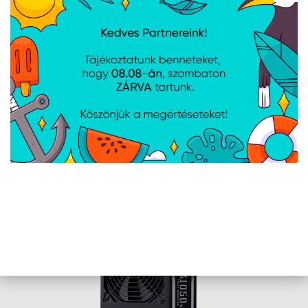
Asus TUF Gaming 850W - TUF-GAMING-
850G-EVO - 80+ Gold - Moduláris -
fekete tápegység
Cikkszám:
TUFGAMING850GEVO
Gyártói cikkszám:
TUF-GAMING-850G-EVO
TELJESÍTMÉNY: 850W, PFC: aktív, VENTILÁTOR: 13.5 cm,Moduláris,
MINŐSÍTÉS: 80+ Gold Színe: Fekete