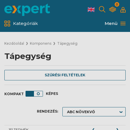
0
Kategóriák
Menü
Kezdőoldal
Komponens
Tápegység
Tápegység
SZŰRÉSI FELTÉTELEK
KÉPES
RENDEZÉS:
151 TERMÉK