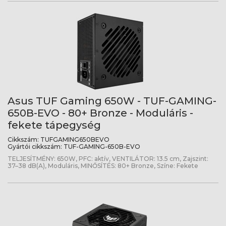
Asus TUF Gaming 650W - TUF-GAMING-
650B-EVO - 80+ Bronze - Moduláris -
fekete tápegység
Cikkszám:
TUFGAMING650BEVO
Gyártói cikkszám:
TUF-GAMING-650B-EVO
TELJESÍTMÉNY: 650W, PFC: aktív, VENTILÁTOR: 13.5 cm, Zajszint:
37–38 dB(A), Moduláris, MINŐSÍTÉS: 80+ Bronze, Színe: Fekete