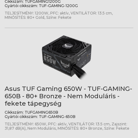
Cikkszám:
TUFGAMING1200G
Gyártói cikkszám:
TUF-GAMING-1200G
TELJESÍTMÉNY: 1200W, PFC: aktív, VENTILÁTOR: 13.5 cm,
MINŐSÍTÉS: 80+ Gold, Színe: Fekete
Asus TUF Gaming 650W - TUF-GAMING-
650B - 80+ Bronze - Nem Moduláris -
fekete tápegység
Cikkszám:
TUFGAMING650B
Gyártói cikkszám:
TUF-GAMING-650B
TELJESÍTMÉNY: 650W, PFC: aktív, VENTILÁTOR: 13.5 cm, Zajszint:
31,87 dB(A), Nem Moduláris, MINŐSÍTÉS: 80+ Bronze, Színe: Fekete