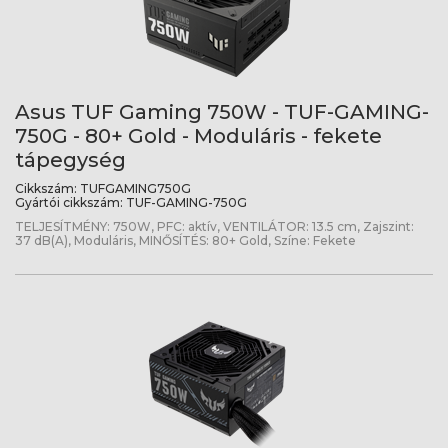
Asus TUF Gaming 750W - TUF-GAMING-
750G - 80+ Gold - Moduláris - fekete
tápegység
Cikkszám:
TUFGAMING750G
Gyártói cikkszám:
TUF-GAMING-750G
TELJESÍTMÉNY: 750W, PFC: aktív, VENTILÁTOR: 13.5 cm, Zajszint:
37 dB(A), Moduláris, MINŐSÍTÉS: 80+ Gold, Színe: Fekete