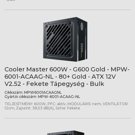
Cooler Master 600W - G600 Gold - MPW-
6001-ACAAG-NL - 80+ Gold - ATX 12V
V2.52 - Fekete Tápegység - Bulk
Cikkszám:
MPW6001ACAAGNL
Gyártói cikkszám:
MPW-6001-ACAAG-NL
TELJESÍTMÉNY: 600W, PFC: aktív, MODULÁRIS: nem, VENTILÁTOR:
12cm, Zajszint: 38,53 dB(A), Színe: Fekete