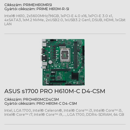
Cikkszám:
PRIMEH610MRSI
Gyártói cikkszám:
PRIME H610M-R-SI
Intel® H610, 2x5600MHz/96GB, 1xPCI-E 4.0 x16, 1xPCI-E 3.0 x1,
4xSATA3, 1xM.2 NVMe, 2xUSB2.0, 1xUSB3.2 Gen1, DSUB, HDMI, 1xGbit
LAN
ASUS s1700 PRO H610M-C D4-CSM
Cikkszám:
PROH610MCD4CSM
Gyártói cikkszám:
PRO H610M-C D4-CSM
Intel, LGA 1700, Intel® Celeron®, Intel® Core™ i3, Intel® Core™ i5,
Intel® Core™ i7, Intel® Core™ i9,..., LGA 1700, DDR4-SDRAM, 64 GB