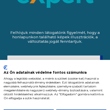
Felhívjuk minden látogatónk figyelmét, hogy a
honlapunkon található képek illusztrációk, a
változtatás jogát fenntartjuk.
Az Ön adatainak védelme fontos számunkra
Ahogy a legtöbb weboldal, a miénk is sütiket (cookie-kat) használ a
nagyobb felhasználói élmény érdekében. Ezt látogatóink adatainak
elemzésére, webhelyünk fejlesztésére, személyre szabott tartalom
megjelenítésére és nagyszerű webhely-élmény biztosítására, valamint
célzott hirdetésekhez alkalmazzuk. Az "Elfogadom" gombra kattintva
Ön elfogadja a sütik használatát.
Expert Zrt. © 1991 -
2026
.