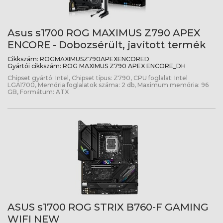
Asus s1700 ROG MAXIMUS Z790 APEX
ENCORE - Dobozsérült, javított termék
Cikkszám:
ROGMAXIMUSZ790APEXENCORED
Gyártói cikkszám:
ROG MAXIMUS Z790 APEX ENCORE_DH
Chipset gyártó: Intel, Chipset típus: Z790, CPU foglalat: Intel
LGA1700, Memória foglalatok száma: 2 db, Maximum memória: 96
GB, Formátum: ATX
ASUS s1700 ROG STRIX B760-F GAMING
WIFI NEW