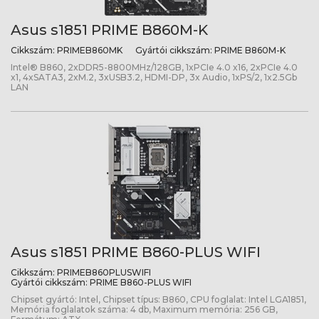
Asus s1851 PRIME B860M-K
Cikkszám:
PRIMEB860MK
Gyártói cikkszám:
PRIME B860M-K
Intel® B860, 2xDDR5-8800MHz/128GB, 1xPCIe 4.0 x16, 2xPCIe 4.0
x1, 4xSATA3, 2xM.2, 3xUSB3.2, HDMI-DP, 3x Audio, 1xPS/2, 1x2.5Gb
LAN
Asus s1851 PRIME B860-PLUS WIFI
Cikkszám:
PRIMEB860PLUSWIFI
Gyártói cikkszám:
PRIME B860-PLUS WIFI
Chipset gyártó: Intel, Chipset típus: B860, CPU foglalat: Intel LGA1851,
Memória foglalatok száma: 4 db, Maximum memória: 256 GB,