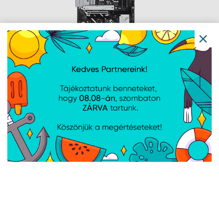
Asus s1851 PRIME Z890-P
Cikkszám:
PRIMEZ890P
Gyártói cikkszám:
PRIME Z890-P
Chipset gyártó: Intel, Chipset típus: Z890, CPU foglalat: Intel LGA1851,
Memória foglalatok száma: 4 db, Maximum memória: 192 GB,
Formátum: ATX
Asus s1851 PRIME Z890-P WIFI