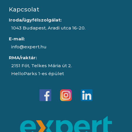
Kapcsolat
Iroda/ügyfélszolgálat:
1043 Budapest, Aradi utca 16-20.
E-mail:
info@expert.hu
RMA/raktár:
2151 Fót, Telkes Mária út 2.
HelloParks 1-es épület