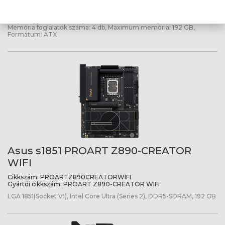
Cikkszám:
PRIMEZ890PWIFI
Gyártói cikkszám:
PRIME Z890-P WIFI
Chipset gyártó: Intel, Chipset típus: Z890, CPU foglalat: Intel LGA1851,
Memória foglalatok száma: 4 db, Maximum memória: 192 GB,
Formátum: ATX
Asus s1851 PROART Z890-CREATOR
WIFI
Cikkszám:
PROARTZ890CREATORWIFI
Gyártói cikkszám:
PROART Z890-CREATOR WIFI
LGA 1851(Socket V1), Intel Core Ultra (Series 2), DDR5-SDRAM, 192 GB