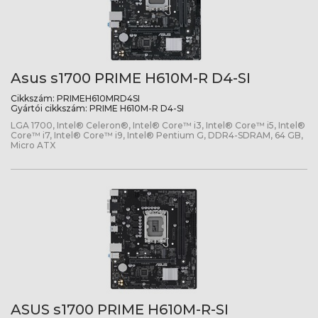
Asus s1700 PRIME H610M-R D4-SI
Cikkszám:
PRIMEH610MRD4SI
Gyártói cikkszám:
PRIME H610M-R D4-SI
LGA 1700, Intel® Celeron®, Intel® Core™ i3, Intel® Core™ i5, Intel®
Core™ i7, Intel® Core™ i9, Intel® Pentium G, DDR4-SDRAM, 64 GB,
Micro ATX
ASUS s1700 PRIME H610M-R-SI