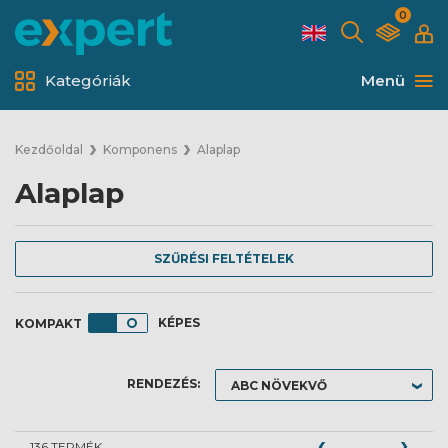
0
Kategóriák
Menü
Kezdőoldal
Komponens
Alaplap
Alaplap
SZŰRÉSI FELTÉTELEK
KÉPES
RENDEZÉS:
136 TERMÉK