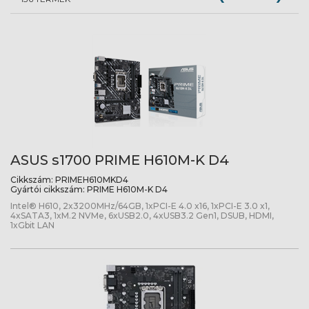
ASUS s1700 PRIME H610M-K D4
Cikkszám:
PRIMEH610MKD4
Gyártói cikkszám:
PRIME H610M-K D4
Intel® H610, 2x3200MHz/64GB, 1xPCI-E 4.0 x16, 1xPCI-E 3.0 x1,
4xSATA3, 1xM.2 NVMe, 6xUSB2.0, 4xUSB3.2 Gen1, DSUB, HDMI,
1xGbit LAN