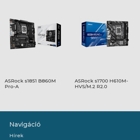
ASRock s1851 B860M
ASRock s1700 H610M-
Pro-A
HVS/M.2 R2.0
Navigáció
Hírek