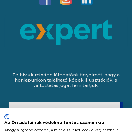
Felhívjuk minden látogatónk figyelmét, hogy a
honlapunkon található képek illusztrációk, a
változtatás jogát fenntartjuk.
Az Ön adatainak védelme fontos számunkra
Ahogy a legtöbb weboldal, a miénk is sütiket (cookie-kat) használ a