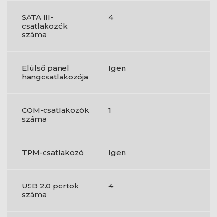
SATA III-
4
csatlakozók
száma
Elülső panel
Igen
hangcsatlakozója
COM-csatlakozók
1
száma
TPM-csatlakozó
Igen
USB 2.0 portok
4
száma