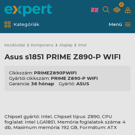
0
Kategóriák
Menü
Kezdőoldal
Komponens
Alaplap
Intel
Asus s1851 PRIME Z890-P WIFI
Cikkszám:
PRIMEZ890PWIFI
Gyártói cikkszám:
PRIME Z890-P WIFI
Garancia:
36 hónap
Gyártó:
ASUS
Chipset gyártó: Intel, Chipset típus: Z890, CPU
foglalat: Intel LGA1851, Memória foglalatok száma: 4
db, Maximum memória: 192 GB, Formátum: ATX