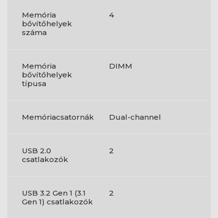
Memória
4
bővítőhelyek
száma
Memória
DIMM
bővítőhelyek
típusa
Memóriacsatornák
Dual-channel
USB 2.0
2
csatlakozók
USB 3.2 Gen 1 (3.1
2
Gen 1) csatlakozók