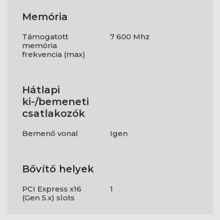
Memória
Támogatott
7 600 Mhz
memória
frekvencia (max)
Hátlapi
ki-/bemeneti
csatlakozók
Bemenő vonal
Igen
Bővítő helyek
PCI Express x16
1
(Gen 5.x) slots