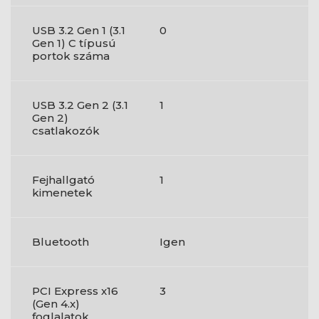
USB 3.2 Gen 1 (3.1
0
Gen 1) C típusú
portok száma
USB 3.2 Gen 2 (3.1
1
Gen 2)
csatlakozók
Fejhallgató
1
kimenetek
Bluetooth
Igen
PCI Express x16
3
(Gen 4.x)
foglalatok