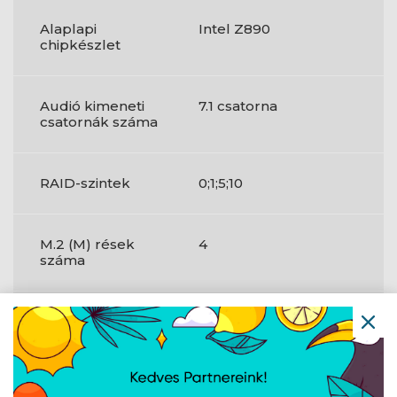
Alaplapi
Intel Z890
chipkészlet
Audió kimeneti
7.1 csatorna
csatornák száma
RAID-szintek
0;1;5;10
M.2 (M) rések
4
száma
RGB LED tűfejes
Igen
csatlakozó