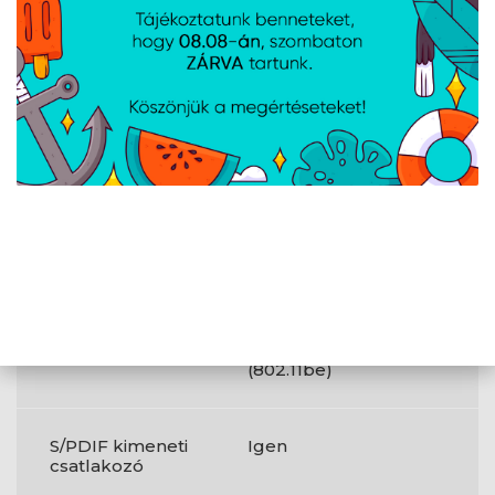
VGA (D-Sub)
0
portok száma
DVI-D portok
0
száma
Wi-Fi
Igen
Wi-Fi szabványok
802.11a;802.11b;802.11g;Wi-
Fi 4 (802.11n);Wi-Fi
5 (802.11ac);Wi-Fi 6
(802.11ax);Wi-Fi 6E
(802.11ax);Wi-Fi 7
(802.11be)
S/PDIF kimeneti
Igen
csatlakozó