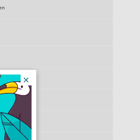
en
en