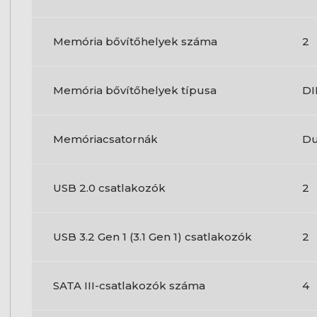
Memória bővítőhelyek száma
2
Memória bővítőhelyek típusa
D
Memóriacsatornák
Du
USB 2.0 csatlakozók
2
USB 3.2 Gen 1 (3.1 Gen 1) csatlakozók
2
SATA III-csatlakozók száma
4