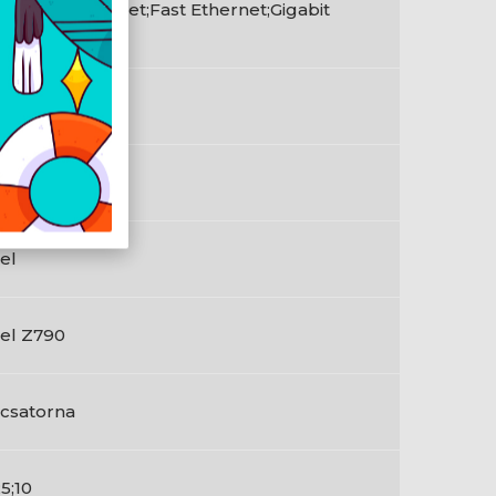
5 Gigabit Ethernet;Fast Ethernet;Gigabit
hernet
en
TX
tel
tel Z790
1 csatorna
;5;10