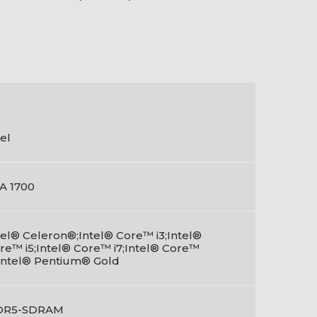
tel
A 1700
tel® Celeron®;Intel® Core™ i3;Intel®
re™ i5;Intel® Core™ i7;Intel® Core™
;Intel® Pentium® Gold
DR5-SDRAM