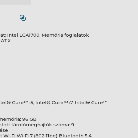
lat: Intel LGA1700, Memória foglalatok
 ATX
Intel® Core™ i5, Intel® Core™ i7, Intel® Core™
memória: 96 GB
atott tárolómeghajtók száma: 9
lése
t Wi-Fi Wi-Fi 7 (802.11be) Bluetooth 5.4