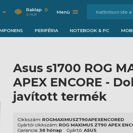
Raklap
0
Menü
0 HUF
MPONENS
PERIFÉRIA
NOTEBOOK & PC
MOBI
Asus s1700 ROG M
APEX ENCORE - Dob
javított termék
Cikkszám:
ROGMAXIMUSZ790APEXENCORED
Gyártói cikkszám:
ROG MAXIMUS Z790 APEX EN
Garancia:
36 hónap
Gyártó:
ASUS