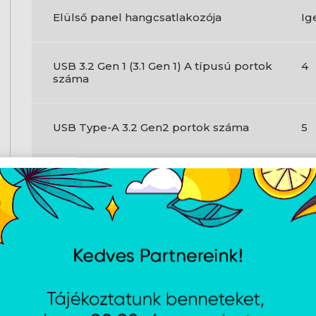
Elülső panel hangcsatlakozója
Ig
USB 3.2 Gen 1 (3.1 Gen 1) A típusú portok
4
száma
USB Type-A 3.2 Gen2 portok száma
5
Ethernet LAN (RJ-45) portok
1
PS/2 portok száma
2
Mikrofonbemenet
Ig