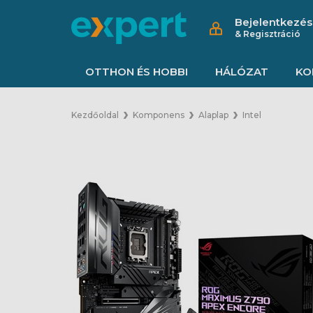
Bejelentkezés
& Regisztráció
OTTHON ÉS HOBBI
HÁLÓZAT
KO
Kezdőoldal
Komponens
Alaplap
Intel