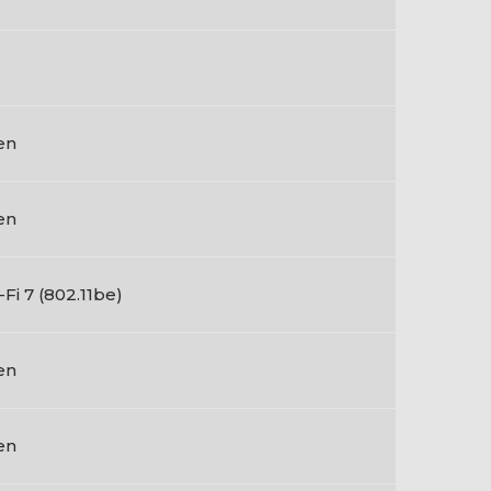
en
en
-Fi 7 (802.11be)
en
en