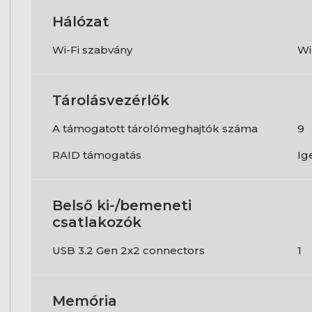
Hálózat
Wi-Fi szabvány
Wi
Tárolásvezérlők
A támogatott tárolómeghajtók száma
9
RAID támogatás
Ig
Belső ki-/bemeneti
csatlakozók
USB 3.2 Gen 2x2 connectors
1
Memória