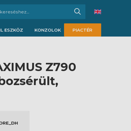
L ESZKÖZ
KONZOLOK
PIACTÉR
AXIMUS Z790
ozsérült,
CORE_DH