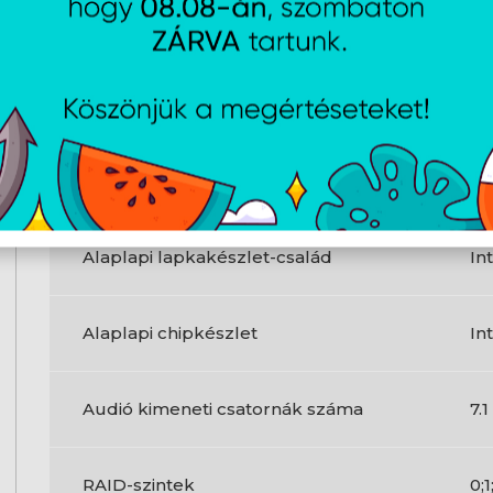
Ethernet csatlakozó típusa
2.
Et
Ethernet/LAN csatlakozás
Ig
Alaplap kialakítása
A
Alaplapi lapkakészlet-család
In
Alaplapi chipkészlet
In
Audió kimeneti csatornák száma
7.
RAID-szintek
0;1