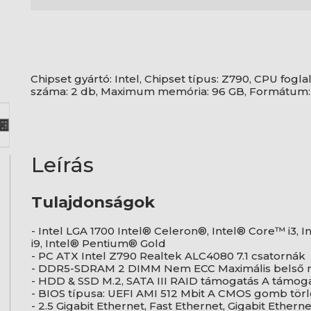
Chipset gyártó: Intel, Chipset típus: Z790, CPU fogla
száma: 2 db, Maximum memória: 96 GB, Formátum:
Leírás
Tulajdonságok
- Intel LGA 1700 Intel® Celeron®, Intel® Core™ i3, 
i9, Intel® Pentium® Gold
- PC ATX Intel Z790 Realtek ALC4080 7.1 csatornák
- DDR5-SDRAM 2 DIMM Nem ECC Maximális belső 
- HDD & SSD M.2, SATA III RAID támogatás A támog
- BIOS típusa: UEFI AMI 512 Mbit A CMOS gomb tör
- 2.5 Gigabit Ethernet, Fast Ethernet, Gigabit Etherne