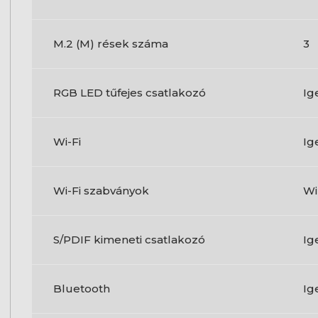
M.2 (M) rések száma
3
RGB LED tűfejes csatlakozó
Ig
Wi-Fi
Ig
Wi-Fi szabványok
Wi
S/PDIF kimeneti csatlakozó
Ig
Bluetooth
Ig