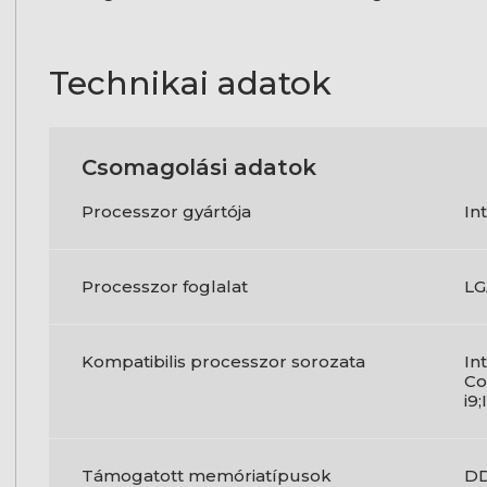
Technikai adatok
Csomagolási adatok
Processzor gyártója
In
Processzor foglalat
LG
Kompatibilis processzor sorozata
In
Co
i9
Támogatott memóriatípusok
D