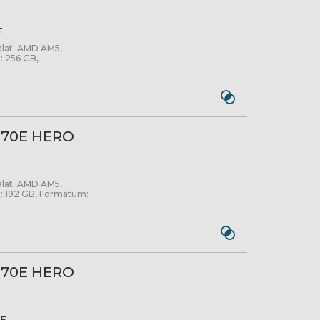
E
alat: AMD AM5,
 256 GB,
870E HERO
alat: AMD AM5,
: 192 GB, Formátum:
870E HERO
F