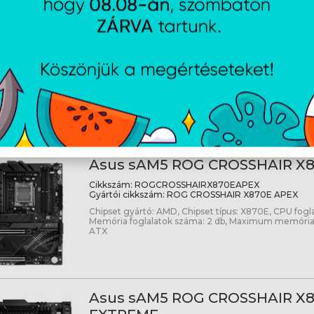
Asus sAM5 PROART X870E-CR
Cikkszám:
PROARTX870ECREATORWIFI
Gyártói cikkszám:
PROART X870E-CREATOR WIFI
Chipset gyártó: AMD, Chipset típus: X870E, CPU fogl
Formátum: ATX
Asus sAM5 ROG CROSSHAIR X
Cikkszám:
ROGCROSSHAIRX870EAPEX
Gyártói cikkszám:
ROG CROSSHAIR X870E APEX
Chipset gyártó: AMD, Chipset típus: X870E, CPU fogl
Memória foglalatok száma: 2 db, Maximum memória
ATX
Asus sAM5 ROG CROSSHAIR X