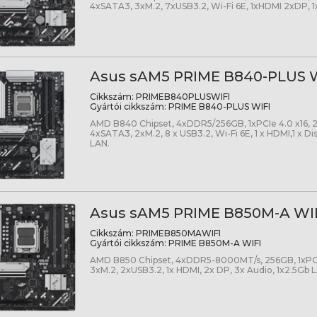
4xSATA3, 3xM.2, 7xUSB3.2, Wi-Fi 6E, 1xHDMI 2xDP, 1
Asus sAM5 PRIME B840-PLUS 
Cikkszám:
PRIMEB840PLUSWIFI
Gyártói cikkszám:
PRIME B840-PLUS WIFI
AMD B840 Chipset, 4xDDR5/256GB, 1xPCIe 4.0 x16, 2x
4xSATA3, 2xM.2, 8 x USB3.2, Wi-Fi 6E, 1 x HDMI,1 x Dis
LAN.
Asus sAM5 PRIME B850M-A WI
Cikkszám:
PRIMEB850MAWIFI
Gyártói cikkszám:
PRIME B850M-A WIFI
AMD B850 Chipset, 4xDDR5-8000MT/s, 256GB, 1xPCI
3xM.2, 2xUSB3.2, 1x HDMI, 2x DP, 3x Audio, 1x2.5Gb 