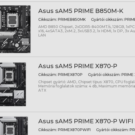
Asus sAM5 PRIME B850M-K
Cikkszám:
PRIMEB850MK
Gyártói cikkszám:
PRIM
AMD B850 Chipset, 2xDDR5-8400MT/s, 128GB, 1xPCIe 
x16, 4xSATA3, 2xM.2, 3xUSB3.2, 1x HDMI, 1x DP, 3x Au
LAN
Asus sAM5 PRIME X870-P
Cikkszám:
PRIMEX870P
Gyártói cikkszám:
PRIME 
Chipset gyártó: AMD, Chipset típus: X870, CPU fogla
Memória foglalatok száma: 4 db, Maximum memória
ATX
Asus sAM5 PRIME X870-P WIFI
Cikkszám:
PRIMEX870PWIFI
Gyártói cikkszám:
PR