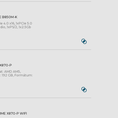
E B850M-K
4.0 x16, 1xPCIe 5.0
dio, 1xPS/2, 1x2.5Gb
X870-P
lat: AMD AM5,
: 192 GB, Formátum:
IME X870-P WIFI