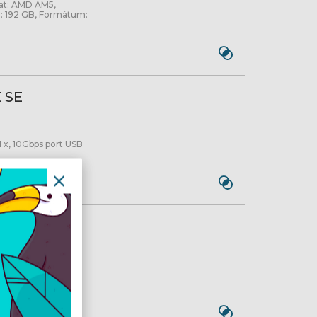
lat: AMD AM5,
: 192 GB, Formátum:
 SE
1 x, 10Gbps port USB
ATOR
AMD Ryzen 9 7th