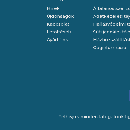
Hírek
Általános szerző
Újdonságok
Adatkezelési tá
Kapcsolat
Hallásvédelmi t
Letöltések
Süti (cookie) tá
Gyártóink
Házhozszállítás
Céginformáció
Felhívjuk minden látogatónk fig