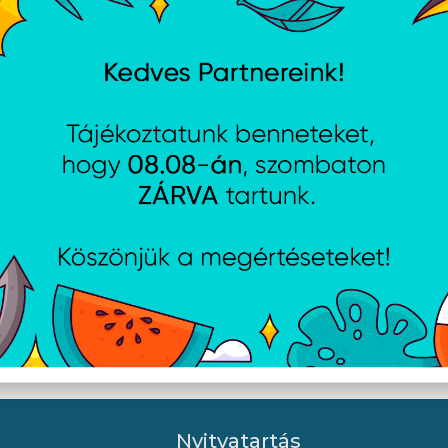
k s1700 H610M-HVS/M.2
Asus s1851 ROG STRIX Z89
GAMING WIFI
Nyitvatartás