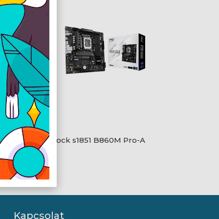
0-F
ASRock s1851 B860M Pro-A
Kapcsolat