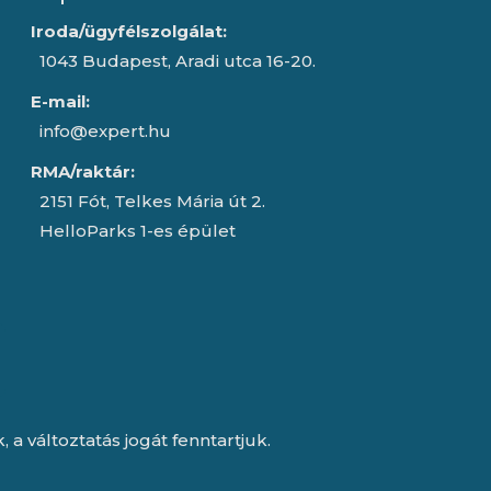
Iroda/ügyfélszolgálat:
1043 Budapest, Aradi utca 16-20.
E-mail:
info@expert.hu
RMA/raktár:
2151 Fót, Telkes Mária út 2.
HelloParks 1-es épület
a változtatás jogát fenntartjuk.