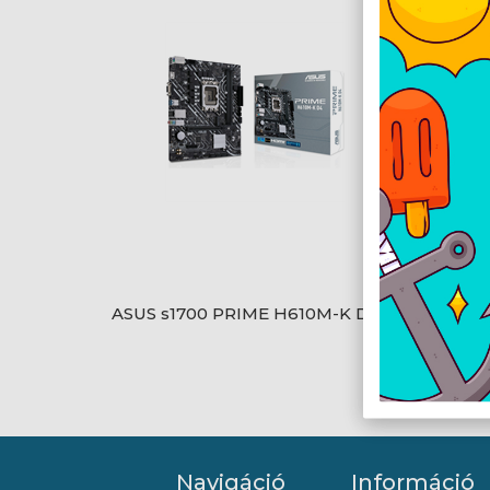
ASUS s1700 PRIME H610M-K D4
ASRoc
R2.0
Navigáció
Információ