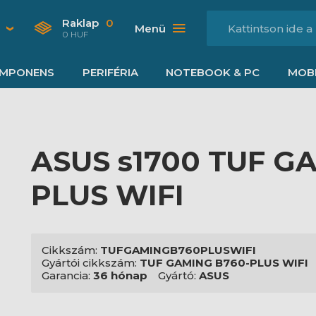
Raklap
0
Menü
0 HUF
MPONENS
PERIFÉRIA
NOTEBOOK & PC
MOBI
ASUS s1700 TUF G
PLUS WIFI
Cikkszám:
TUFGAMINGB760PLUSWIFI
Gyártói cikkszám:
TUF GAMING B760-PLUS WIFI
Garancia:
36 hónap
Gyártó:
ASUS