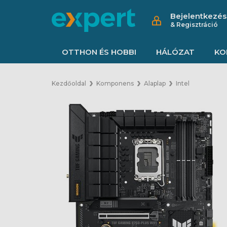
Bejelentkezés
& Regisztráció
OTTHON ÉS HOBBI
HÁLÓZAT
KO
Kezdőoldal
Komponens
Alaplap
Intel