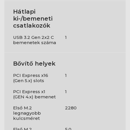
Hátlapi
ki-/bemeneti
csatlakozók
USB 3.2 Gen 2x2 C
1
bemenetek száma
Bővítő helyek
PCI Express x16
1
(Gen 5.x) slots
PCI Express x1
1
(GEN 4.x) bemenet
Első M.2
2280
legnagyobb
kulcsméret
Első M.2
5.0