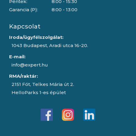
Péntek:
8:00 - 15:30
Garancia (P):
8:00 - 13:00
Kapcsolat
Iroda/ügyfélszolgálat:
1043 Budapest, Aradi utca 16-20.
E-mail:
info@expert.hu
RMA/raktár:
2151 Fót, Telkes Mária út 2.
HelloParks 1-es épület