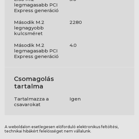
legmagasabb PCI
Express generáció
Második M.2
2280
legnagyobb
kulcsméret
Második M.2
4.0
legmagasabb PCI
Express generáció
Csomagolás
tartalma
Tartalmazza a
Igen
csavarokat
A weboldalon esetlegesen előforduló elektronikus feltöltési,
technikai hibákért felelősséget nem vállalunk.