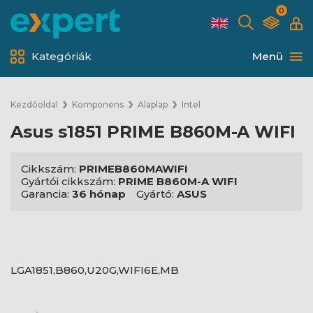
0
Kategóriák
Menü
Kezdőoldal
Komponens
Alaplap
Intel
Asus s1851 PRIME B860M-A WIFI
Cikkszám:
PRIMEB860MAWIFI
Gyártói cikkszám:
PRIME B860M-A WIFI
Garancia:
36 hónap
Gyártó:
ASUS
LGA1851,B860,U20G,WIFI6E,MB