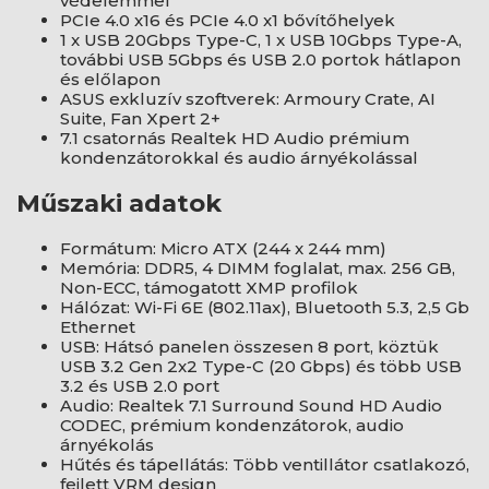
védelemmel
PCIe 4.0 x16 és PCIe 4.0 x1 bővítőhelyek
1 x USB 20Gbps Type-C, 1 x USB 10Gbps Type-A,
további USB 5Gbps és USB 2.0 portok hátlapon
és előlapon
ASUS exkluzív szoftverek: Armoury Crate, AI
Suite, Fan Xpert 2+
7.1 csatornás Realtek HD Audio prémium
kondenzátorokkal és audio árnyékolással
Műszaki adatok
Formátum: Micro ATX (244 x 244 mm)
Memória: DDR5, 4 DIMM foglalat, max. 256 GB,
Non-ECC, támogatott XMP profilok
Hálózat: Wi-Fi 6E (802.11ax), Bluetooth 5.3, 2,5 Gb
Ethernet
USB: Hátsó panelen összesen 8 port, köztük
USB 3.2 Gen 2x2 Type-C (20 Gbps) és több USB
3.2 és USB 2.0 port
Audio: Realtek 7.1 Surround Sound HD Audio
CODEC, prémium kondenzátorok, audio
árnyékolás
Hűtés és tápellátás: Több ventillátor csatlakozó,
fejlett VRM design