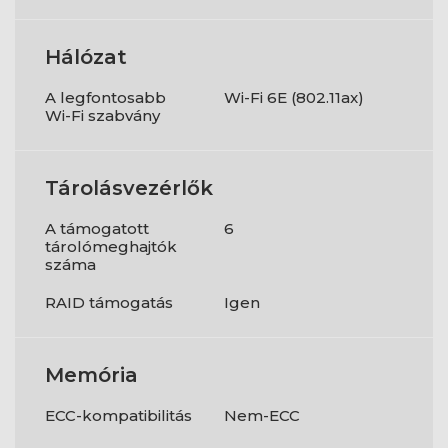
Hálózat
A legfontosabb
Wi-Fi 6E (802.11ax)
Wi-Fi szabvány
Tárolásvezérlők
A támogatott
6
tárolómeghajtók
száma
RAID támogatás
Igen
Memória
ECC-kompatibilitás
Nem-ECC