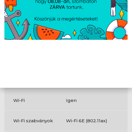
száma
RGB LED tűfejes
Igen
csatlakozó
VGA (D-Sub)
0
portok száma
DVI-D portok
0
száma
Wi-Fi
Igen
Wi-Fi szabványok
Wi-Fi 6E (802.11ax)