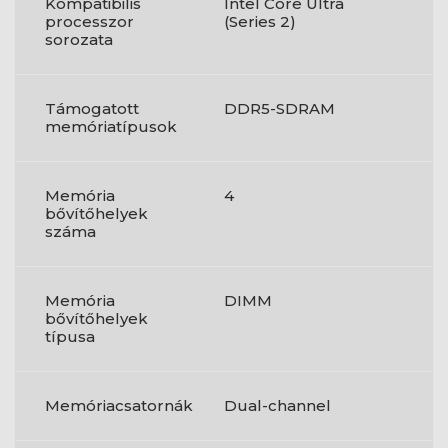
Kompatibilis
Intel Core Ultra
processzor
(Series 2)
sorozata
Támogatott
DDR5-SDRAM
memóriatípusok
Memória
4
bővítőhelyek
száma
Memória
DIMM
bővítőhelyek
típusa
Memóriacsatornák
Dual-channel