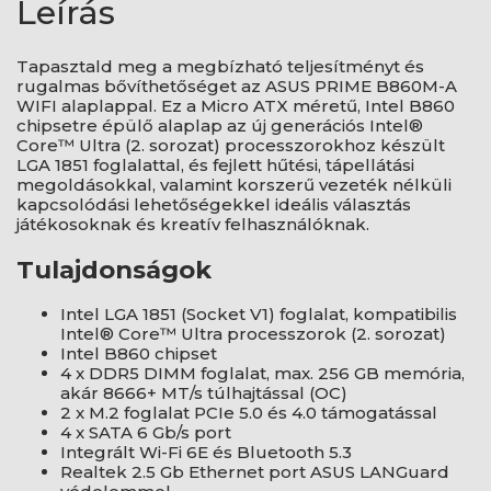
Leírás
Tapasztald meg a megbízható teljesítményt és
rugalmas bővíthetőséget az ASUS PRIME B860M-A
WIFI alaplappal. Ez a Micro ATX méretű, Intel B860
chipsetre épülő alaplap az új generációs Intel®
Core™ Ultra (2. sorozat) processzorokhoz készült
LGA 1851 foglalattal, és fejlett hűtési, tápellátási
megoldásokkal, valamint korszerű vezeték nélküli
kapcsolódási lehetőségekkel ideális választás
játékosoknak és kreatív felhasználóknak.
Tulajdonságok
Intel LGA 1851 (Socket V1) foglalat, kompatibilis
Intel® Core™ Ultra processzorok (2. sorozat)
Intel B860 chipset
4 x DDR5 DIMM foglalat, max. 256 GB memória,
akár 8666+ MT/s túlhajtással (OC)
2 x M.2 foglalat PCIe 5.0 és 4.0 támogatással
4 x SATA 6 Gb/s port
Integrált Wi-Fi 6E és Bluetooth 5.3
Realtek 2.5 Gb Ethernet port ASUS LANGuard