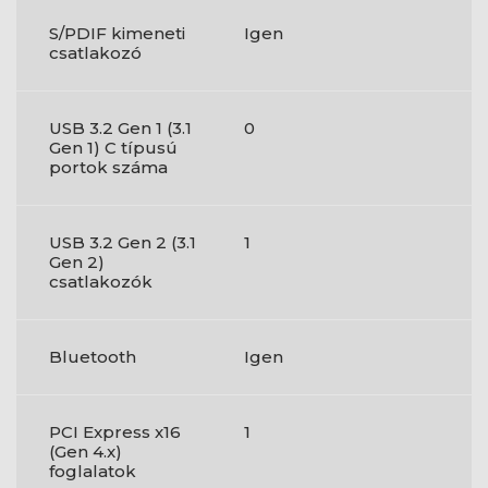
S/PDIF kimeneti
Igen
csatlakozó
USB 3.2 Gen 1 (3.1
0
Gen 1) C típusú
portok száma
USB 3.2 Gen 2 (3.1
1
Gen 2)
csatlakozók
Bluetooth
Igen
PCI Express x16
1
(Gen 4.x)
foglalatok