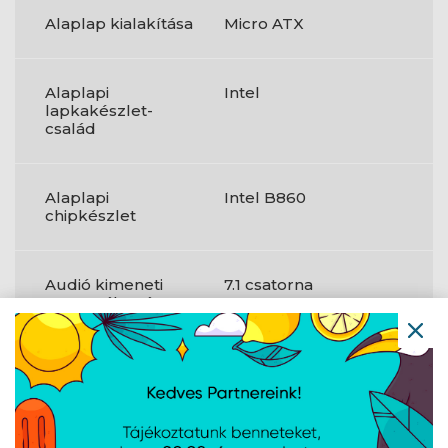
Alaplap kialakítása
Micro ATX
Alaplapi
Intel
lapkakészlet-
család
Alaplapi
Intel B860
chipkészlet
Audió kimeneti
7.1 csatorna
csatornák száma
RAID-szintek
0;1;5;10
M.2 (M) rések
2