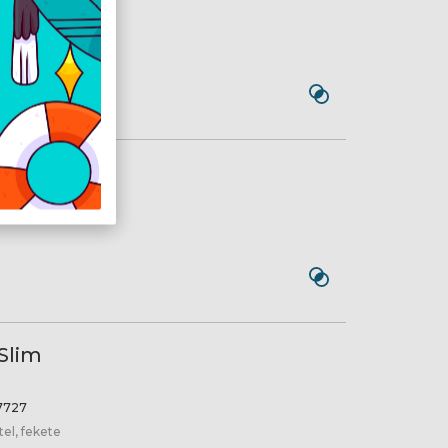
Grey
6727
 Grey
3942
Slim
7727
el, fekete