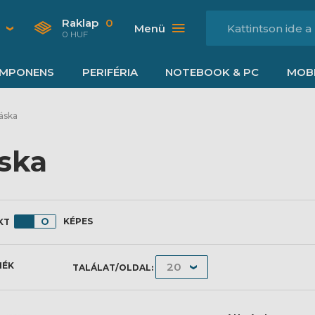
Raklap
0
Menü
0 HUF
MPONENS
PERIFÉRIA
NOTEBOOK & PC
MOBI
áska
ska
KÉPES
MÉK
TALÁLAT/OLDAL: