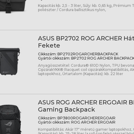
Kapacitás kb. 2,5 - 3 liter, Súly: kb. 0,65 kg, Prémiu
poliészter / Cordura ballisztikus nylon,
ASUS BP2702 ROG ARCHER Háti
Fekete
Cikkszám:
BP2702ROGARCHERBACKPACK
Gyártói cikkszám:
BP2702 ROG ARCHER BACKPACK
Anyagösszetétel: Cordura® 610D Nylon, TPU bevona
CipzárakYKK® Racquet coil cipzárakKompatibilitás, Ak
laptopokhoz, Űrtartalom (Kapacitás): kb. 22 liter
ASUS ROG ARCHER ERGOAIR B
Gaming Backpack
Cikkszám:
BP3800ROGARCHERERGOAIR
Gyártói cikkszám:
ROG ARCHER ERGOAIR
Kompatibilitás: Akár 17" méretű gamer laptopokhoz,
(Kapacitás): kb. 25-28 liter (a roll-top felső résszel bőv