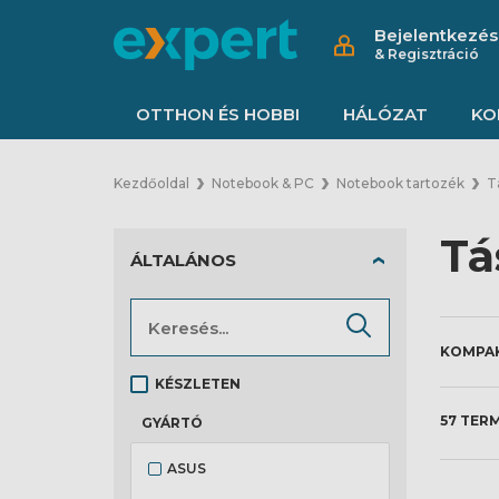
Bejelentkezés
& Regisztráció
OTTHON ÉS HOBBI
HÁLÓZAT
KO
Kezdőoldal
Notebook & PC
Notebook tartozék
T
Tá
ÁLTALÁNOS
KÉSZLETEN
57 TER
GYÁRTÓ
ASUS