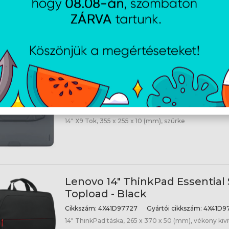
Lenovo 14" Yoga Tote Sleeve - 
Cikkszám:
GX41U86727
Gyártói cikkszám:
GX41U8
14" Yoga Tok, 250 x 25 x 345 (mm), szürke
Lenovo 14" Origami X9 Sleeve -
Cikkszám:
4X41R83942
Gyártói cikkszám:
4X41R8
14" X9 Tok, 355 x 255 x 10 (mm), szürke
Lenovo 14" ThinkPad Essential 
Topload - Black
Cikkszám:
4X41D97727
Gyártói cikkszám:
4X41D9
14" ThinkPad táska, 265 x 370 x 50 (mm), vékony kivit