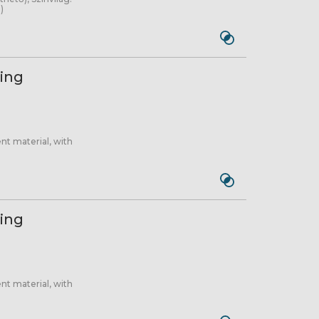
)
ing
t material, with
ing
t material, with