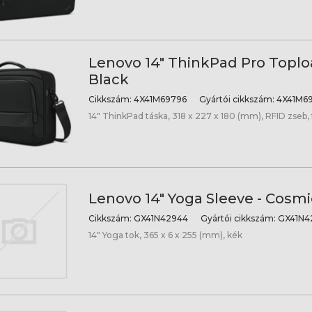
Lenovo 14" ThinkPad Pro Toplo
Black
Cikkszám:
4X41M69796
Gyártói cikkszám:
4X41M6
14" ThinkPad táska, 318 x 227 x 180 (mm), RFID zseb,
Lenovo 14" Yoga Sleeve - Cosmi
Cikkszám:
GX41N42944
Gyártói cikkszám:
GX41N4
14" Yoga tok, 365 x 6 x 255 (mm), kék