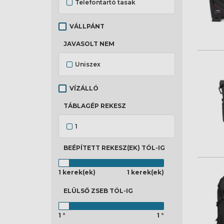
Telefontartó tasak
VÁLLPÁNT
JAVASOLT NEM
Uniszex
VÍZÁLLÓ
TÁBLAGÉP REKESZ
1
BEÉPÍTETT REKESZ(EK)
TÓL-IG
1 kerek(ek)
1 kerek(ek)
ELÜLSŐ ZSEB
TÓL-IG
1 °
1 °