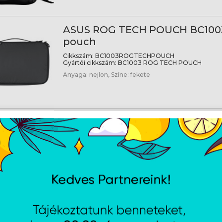
ASUS ROG TECH POUCH BC100
pouch
Cikkszám:
BC1003ROGTECHPOUCH
Gyártói cikkszám:
BC1003 ROG TECH POUCH
Anyaga: nejlon, Színe: fekete
ASUS Vivobook-3-in-1-Bag - La
hátizsák - Fekete
Cikkszám:
AX4600VIVO3IN1BACKPACK
Gyártói cikkszám:
AX4600 VIVO 3IN1 BACKPACK
Ajánlott kijelző méret: 16", 3 rétegű heveder, Vízlepe