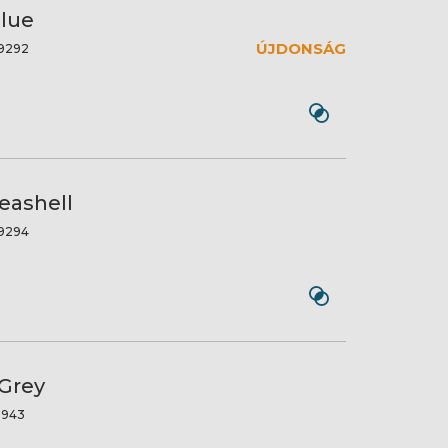
Blue
ÚJDONSÁG
9292
eashell
9294
 Grey
3943