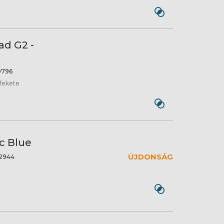
ad G2 -
9796
 fekete
c Blue
ÚJDONSÁG
2944