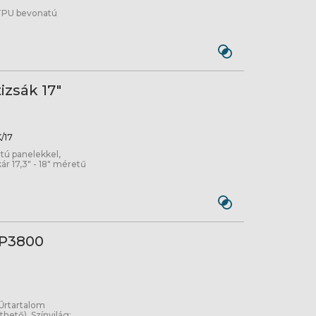
m TPU bevonatú
zsák 17"
/17
tú panelekkel,
ár 17,3" - 18" méretű
P3800
 Űrtartalom
íthető), Színvilág: