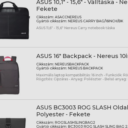
ASUS 10,1" - 15,6" - Válltáska - Ne
Fekete
Cikkszám:
ASACCNEREUS
Gyártói cikkszám:
NEREUS CARRY BAG/16INCH/BK
ASUS 11,6" - 15,6" Nereus Carry notebook táska
ASUS 16" Backpack - Nereus 10i
Cikkszám:
NEREUSBACKPACK
Gyártói cikkszám:
NEREUS BACKPACK
Maximális laptop kompatibilitás: 16 inch • Funkciók: R
Rögzítés: Cipzáras • Anyag: Poliészter • Belső anyag:
ASUS BC3003 ROG SLASH Oldal
Polyester - Fekete
Cikkszám:
ROGSLASHSLINGBAG2
Gyártói cikkszám:
BC3003 ROG SLASH SLING BAG 2