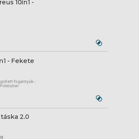
reus 10in1 -
n1 - Fekete
ögzített fogantyúk •
 Poliészter
táska 2.0
.0