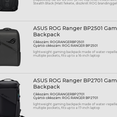
Stealth Black (Matt fekete, diszkrét ROG brandinggel
ASUS ROG Ranger BP2501 Gam
Backpack
Cikkszám:
ROGRANGERBP2501
Gyártói cikkszám:
ROG RANGER BP2501
lightweight gaming backpack made of water-repellen
multiple pockets, fits up to a 16-inch laptop
ASUS ROG Ranger BP2701 Gam
Backpack
Cikkszám:
ROGRANGERBP2701
Gyártói cikkszám:
ROG RANGER BP2701
lightweight gaming backpack made of water-repellen
multiple pockets, fits up to a 17-inch laptop