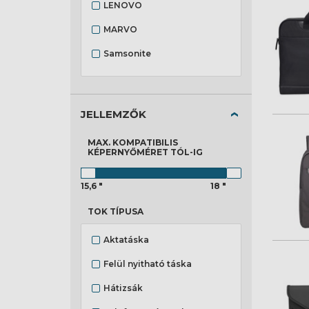
LENOVO
MARVO
Samsonite
White Shark
JELLEMZŐK
MAX. KOMPATIBILIS
KÉPERNYŐMÉRET
TÓL-IG
15,6 "
18 "
TOK TÍPUSA
Aktatáska
Felül nyitható táska
Hátizsák