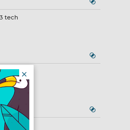
3 tech
ptop
rgető borítás