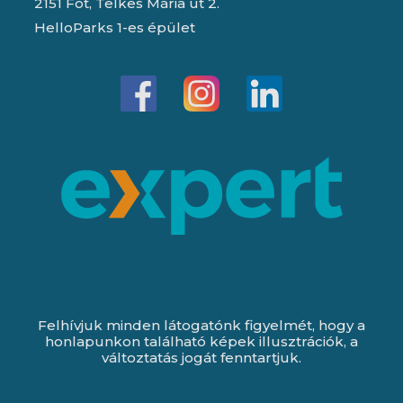
2151 Fót, Telkes Mária út 2.
HelloParks 1-es épület
Felhívjuk minden látogatónk figyelmét, hogy a
honlapunkon található képek illusztrációk, a
változtatás jogát fenntartjuk.