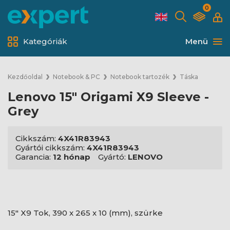
0
Kategóriák
Menü
Kezdőoldal
Notebook & PC
Notebook tartozék
Táska
Lenovo 15" Origami X9 Sleeve -
Grey
Cikkszám:
4X41R83943
Gyártói cikkszám:
4X41R83943
Garancia:
12 hónap
Gyártó:
LENOVO
15" X9 Tok, 390 x 265 x 10 (mm), szürke